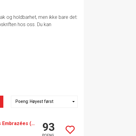
smak og holdbarhet, men ikke bare det:
ppskriften hos oss. Du kan
Thomas Morey Chassagne-Montrachet 1er Cru Les Embrazées (2019)
93
POENG