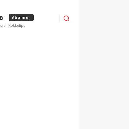
Logg
B
Abonner
kurs
Kokketips
inn