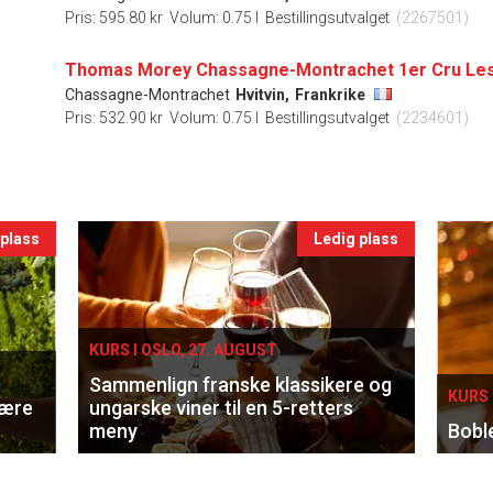
Pris: 595.80 kr
Volum: 0.75 l
Bestillingsutvalget
(2267501)
Chassagne-Montrachet
Hvitvin,
Frankrike
Pris: 532.90 kr
Volum: 0.75 l
Bestillingsutvalget
(2234601)
 plass
Ledig plass
KURS I OSLO, 27. AUGUST
Sammenlign franske klassikere og
KURS 
lære
ungarske viner til en 5-retters
meny
Bobl