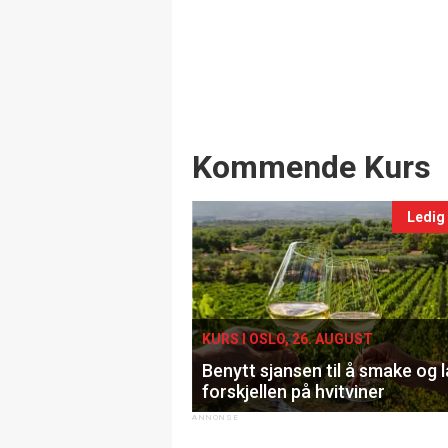
Events
Kommende Kurs
Ledig
KURS I OSLO, 26. AUGUST
Benytt sjansen til å smake og 
forskjellen på hvitviner