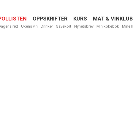
POLLISTEN
OPPSKRIFTER
KURS
MAT & VINKLUB
Menu
Dagens rett
Ukens vin
Drinker
Gavekort
Nyhetsbrev
Min kokebok
Mine 