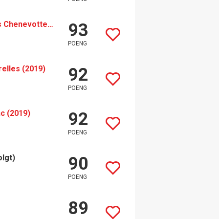
Thomas Morey Chassagne-Montrachet 1er Cru Les Chenevottes (2019)
93
POENG
lles (2019)
92
POENG
c (2019)
92
POENG
olgt)
90
POENG
89