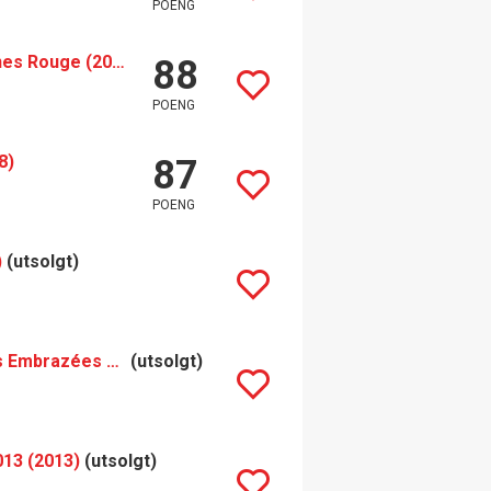
POENG
Thomas Morey Chassange-Montrachet Vieiles Vignes Rouge (2018)
88
POENG
8)
87
POENG
)
(utsolgt)
Thomas Morey Chassagne-Montrachet 1er Cru Les Embrazées 2013 (2013)
(utsolgt)
13 (2013)
(utsolgt)