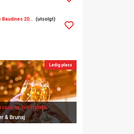
Thomas Morey Chassagne-Montrachet 1er Cru Les Baudines 2013 (2013)
(utsolgt)
Ledig plass
I OSLO, 05. SEPTEMBER
er & Brunsj