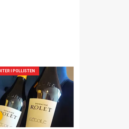
siden
ITER I POLLISTEN
urat