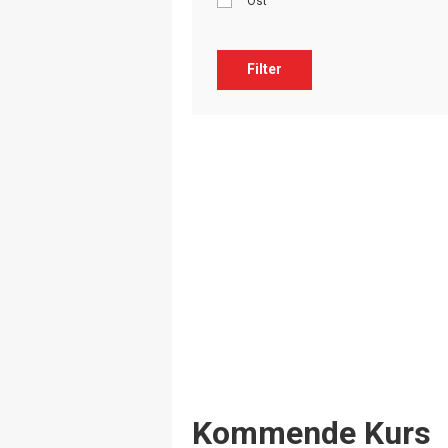
Ost
Filter
Events
Kommende Kurs