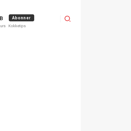
Logg
B
Abonner
kurs
Kokketips
inn