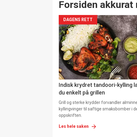
Forsiden akkurat 
DAGENS RETT
Indisk krydret tandoori-kylling l
du enkelt på grillen
Grill og sterke krydder forvandler alminn
kyllingvinger til saftige smaksbomber i 
oppskriften.
Les hele saken