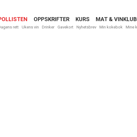
POLLISTEN
OPPSKRIFTER
KURS
MAT & VINKLUB
Menu
Dagens rett
Ukens vin
Drinker
Gavekort
Nyhetsbrev
Min kokebok
Mine 