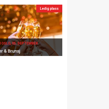
Ledig plass
I OSLO, 05. SEPTEMBER
er & Brunsj