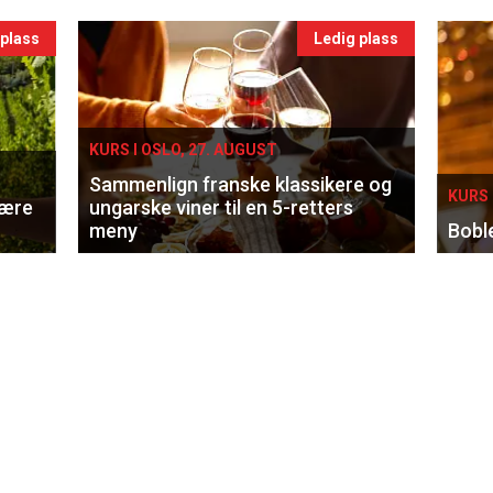
 plass
Ledig plass
KURS I OSLO, 27. AUGUST
Sammenlign franske klassikere og
KURS 
lære
ungarske viner til en 5-retters
meny
Bobl