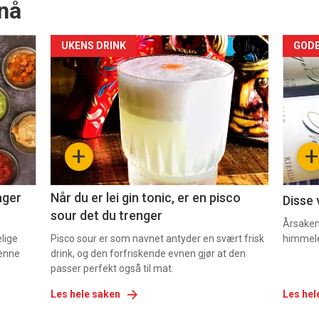
nå
Forsiden
For
UKENS DRINK
GODB
akkurat
akk
nå
nå
-
-
+
+
2
3
ager
Når du er lei gin tonic, er en pisco
Disse 
sour det du trenger
Årsaken 
elige
Pisco sour er som navnet antyder en svært frisk
himmel
denne
drink, og den forfriskende evnen gjør at den
passer perfekt også til mat.
Les hele saken
Les hel