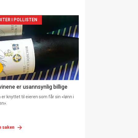
siden
ITER I POLLISTEN
urat
vinene er usannsynlig billige
er knyttet til eieren som får sin «lønn i
en».
e saken