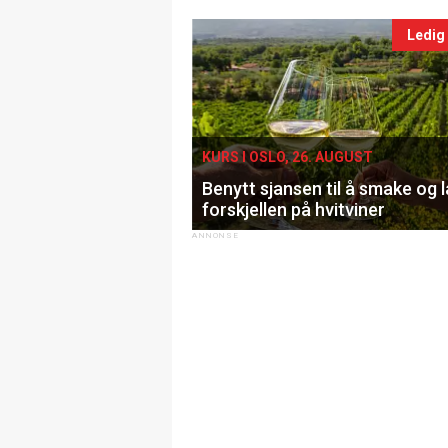
Ledig
KURS I OSLO, 26. AUGUST
Benytt sjansen til å smake og 
forskjellen på hvitviner