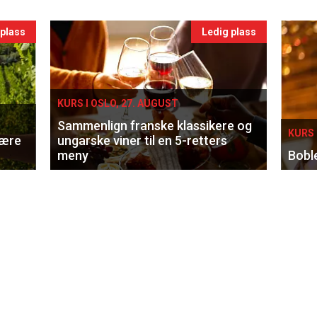
 plass
Ledig plass
KURS I OSLO, 27. AUGUST
Sammenlign franske klassikere og
KURS 
lære
ungarske viner til en 5-retters
meny
Bobl