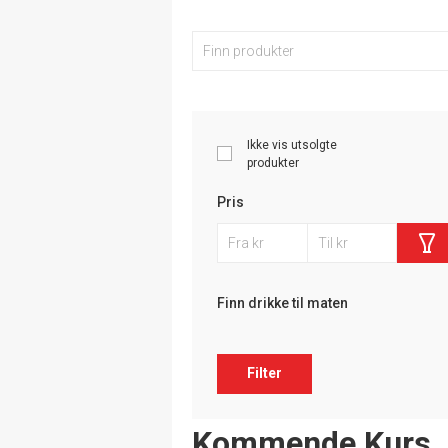
Ikke vis utsolgte
produkter
Pris
Finn drikke til maten
Filter
Events
Kommende Kurs