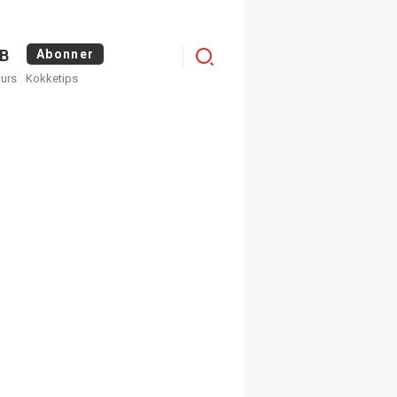
Logg
B
Abonner
kurs
Kokketips
inn