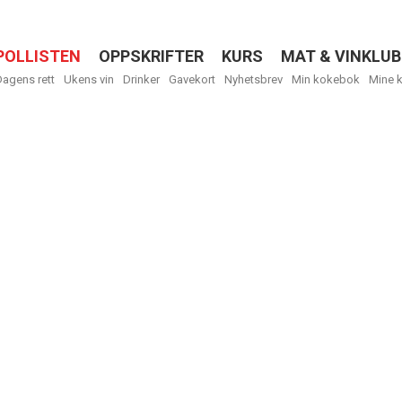
POLLISTEN
OPPSKRIFTER
KURS
MAT & VINKLUB
Menu
Dagens rett
Ukens vin
Drinker
Gavekort
Nyhetsbrev
Min kokebok
Mine 