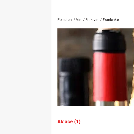
Pollisten
/
Vin
/
Fruktvin
/
Frankrike
Alsace (1)