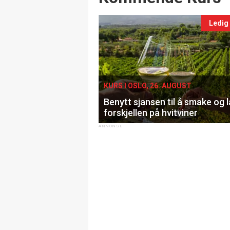
Ledig
KURS I OSLO, 26. AUGUST
Benytt sjansen til å smake og 
forskjellen på hvitviner