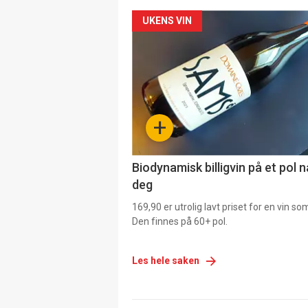
Forsiden
UKENS VIN
akkurat
nå
-
+
4
Biodynamisk billigvin på et pol 
deg
169,90 er utrolig lavt priset for en vin s
Den finnes på 60+ pol.
Les hele saken