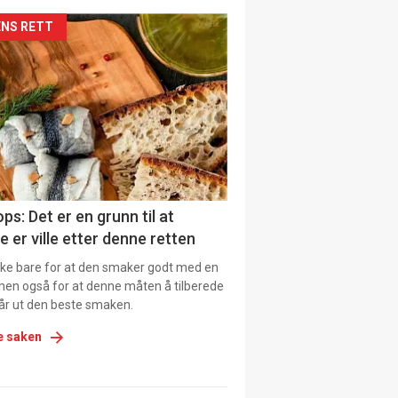
siden
NS RETT
urat
ps: Det er en grunn til at
e er ville etter denne retten
ikke bare for at den smaker godt med en
men også for at denne måten å tilberede
får ut den beste smaken.
e saken