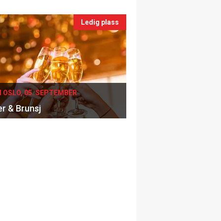
Ledig plass
I OSLO, 05. SEPTEMBER
er & Brunsj