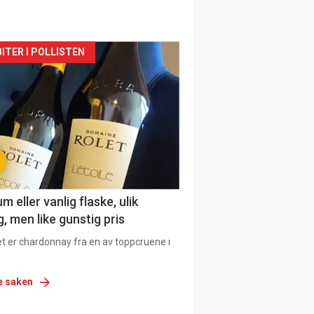
siden
ITER I POLLISTEN
urat
 eller vanlig flaske, ulik
, men like gunstig pris
et er chardonnay fra en av toppcruene i
e saken