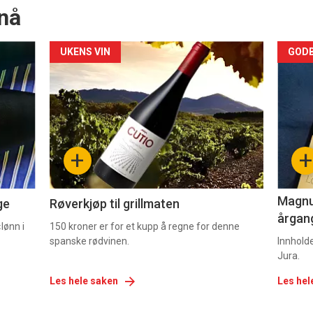
nå
Forsiden
For
UKENS VIN
GODB
akkurat
akk
nå
nå
-
-
+
+
2
3
Magnum
ge
Røverkjøp til grillmaten
årgang
lønn i
150 kroner er for et kupp å regne for denne
spanske rødvinen.
Innhold
Jura.
Les hele saken
Les hel