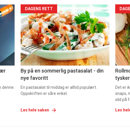
Forsiden
For
DAGENS RETT
DAGE
akkurat
akk
nå
nå
-
-
5
6
nær
By på en sommerlig pastasalat - din
Rollmo
nye favoritt
tysker
om denne.
En pastasalat til middag er alltid populært.
Det er 
Oppskriften er såre enkel.
snaps, 
sild på 
Les hele saken
Les hel