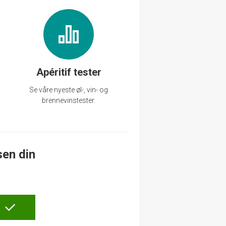
Apéritif tester
Se våre nyeste øl-, vin- og
brennevinstester.
sen din