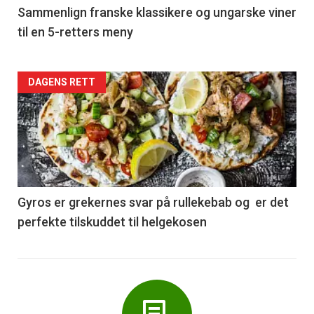
5
Sammenlign franske klassikere og ungarske viner
til en 5-retters meny
Forsiden
DAGENS RETT
akkurat
nå
-
6
Gyros er grekernes svar på rullekebab og er det
perfekte tilskuddet til helgekosen