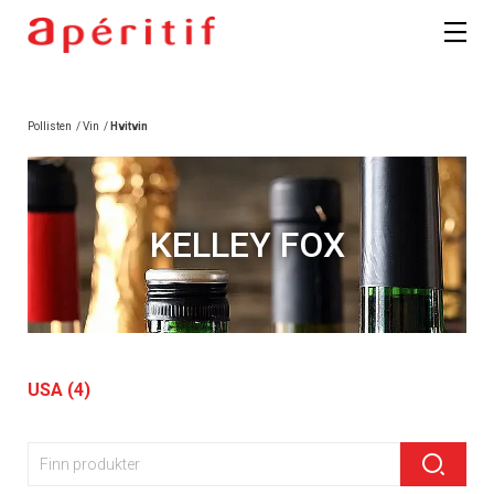
Pollisten
/
Vin
/
Hvitvin
KELLEY FOX
USA (4)