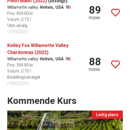
Pinot Blanc (2022)
(utsolgt)
89
Willamette valley
Hvitvin,
USA
Pris: 459.00 kr
POENG
Volum: 0.75 l
Uten utvalg
(13092501)
Kelley Fox Willamette Valley
Chardonnay (2022)
88
Willamette valley
Hvitvin,
USA
Pris: 399.90 kr
POENG
Volum: 0.75 l
Bestillingsutvalget
(14525201)
Events
Kommende Kurs
Ledig plass