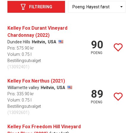
FILTRERING
Kelley Fox Durant Vineyard
Chardonnay (2022)
90
Dundee Hills
Hvitvin,
USA
Pris: 575.90 kr
POENG
Volum: 0.75 l
Bestillingsutvalget
(13092401)
Kelley Fox Nerthus (2021)
Willamette valley
Hvitvin,
USA
89
Pris: 335.90 kr
Volum: 0.75 l
POENG
Bestillingsutvalget
(13092601)
Kelley Fox Freedom Hill Vineyard