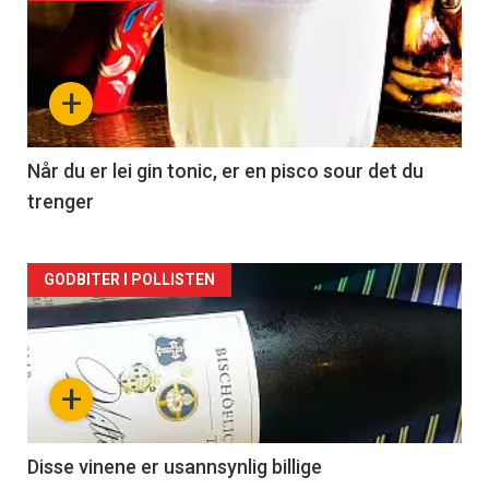
akkurat
nå
+
-
2
Når du er lei gin tonic, er en pisco sour det du
trenger
Forsiden
GODBITER I POLLISTEN
akkurat
nå
+
-
3
Disse vinene er usannsynlig billige