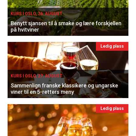
KURS I OSLO, 26. AUGUST
Benytt sjansen til å smake og lære forskjellen
på hvitviner
Ledig plass
KURS I OSLO, 27. AUGUST
Sammenlign franske klassikere og ungarske
viner til en 5-retters meny
Ledig plass