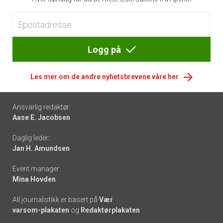
Logg på
Les mer om de andre nyhetsbrevene våre her
Footer
Ansvarlig redaktør:
Aase E. Jacobsen
-
Daglig leder:
links
Jan H. Amundsen
Event manager:
Mina Hovden
All journalistikk er basert på
Vær
varsom-plakaten
og
Redaktørplakaten