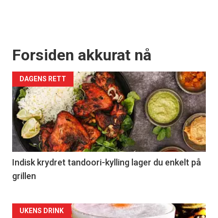
Forsiden akkurat nå
DAGENS RETT
Indisk krydret tandoori-kylling lager du enkelt på
grillen
Forsiden
UKENS DRINK