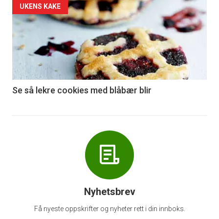
Forsiden
UKENS KAKE
akkurat
nå
-
6
Se så lekre cookies med blåbær blir
Nyhetsbrev
Få nyeste oppskrifter og nyheter rett i din innboks.