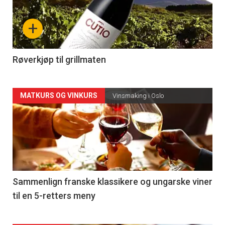
nå
+
-
4
Røverkjøp til grillmaten
Forsiden
MATKURS OG VINKURS
Vinsmaking i Oslo
akkurat
nå
-
5
Sammenlign franske klassikere og ungarske viner
til en 5-retters meny