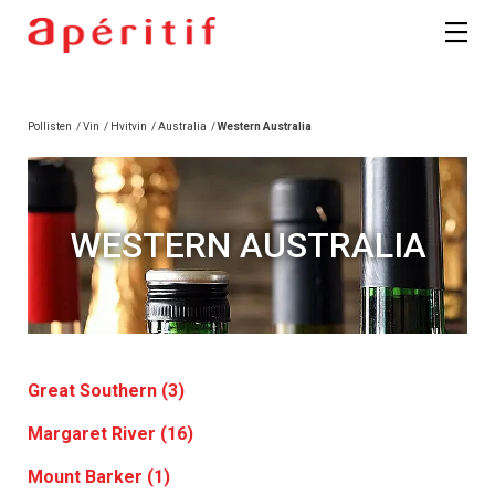
Pollisten
/
Vin
/
Hvitvin
/
Australia
/
Western Australia
WESTERN AUSTRALIA
Great Southern (3)
Margaret River (16)
Mount Barker (1)