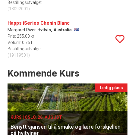
Bestillingsutvalget
(13092001)
Happs iSeries Chenin Blanc
Margaret River
Hvitvin,
Australia
Pris: 255.00 kr
Volum: 0.75 l
Bestillingsutvalget
(19119501)
Events
Kommende Kurs
Ledig plass
KURS I OSLO, 26. AUGUST
Benytt sjansen til å smake og lære forskjellen
på hvitviner