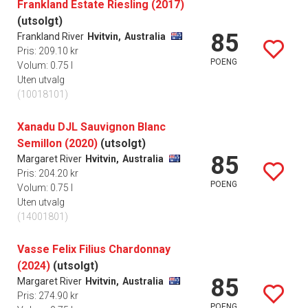
Frankland Estate Riesling (2017)
(utsolgt)
85
Frankland River
Hvitvin,
Australia
Pris: 209.10 kr
POENG
Volum: 0.75 l
Uten utvalg
(10018101)
Xanadu DJL Sauvignon Blanc
Semillon (2020)
(utsolgt)
85
Margaret River
Hvitvin,
Australia
Pris: 204.20 kr
POENG
Volum: 0.75 l
Uten utvalg
(14001801)
Vasse Felix Filius Chardonnay
(2024)
(utsolgt)
85
Margaret River
Hvitvin,
Australia
Pris: 274.90 kr
POENG