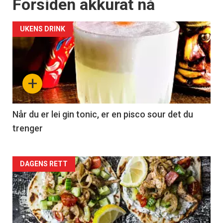
Forsiden akkurat nå
UKENS DRINK
+
Når du er lei gin tonic, er en pisco sour det du
trenger
Forsiden
DAGENS RETT
akkurat
nå