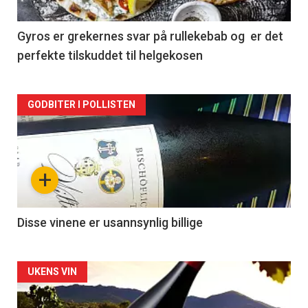
-
2
Gyros er grekernes svar på rullekebab og er det
perfekte tilskuddet til helgekosen
Forsiden
GODBITER I POLLISTEN
akkurat
nå
+
-
3
Disse vinene er usannsynlig billige
Forsiden
UKENS VIN
akkurat