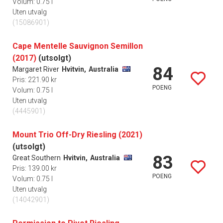
Volum: 0.75 l
Uten utvalg
(15086901)
Cape Mentelle Sauvignon Semillon
(2017)
(utsolgt)
84
Margaret River
Hvitvin,
Australia
Pris: 221.90 kr
POENG
Volum: 0.75 l
Uten utvalg
(4445901)
Mount Trio Off-Dry Riesling (2021)
(utsolgt)
83
Great Southern
Hvitvin,
Australia
Pris: 139.00 kr
POENG
Volum: 0.75 l
Uten utvalg
(14042901)