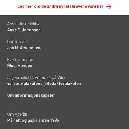
Les mer om de andre nyhetsbrevene våre her
Footer
Ansvarlig redaktør:
Aase E. Jacobsen
-
Daglig leder:
links
Jan H. Amundsen
Event manager:
Mina Hovden
All journalistikk er basert på
Vær
varsom-plakaten
og
Redaktørplakaten
Om informasjonskapsler
Om Apéritif:
På nett og papir siden 1995