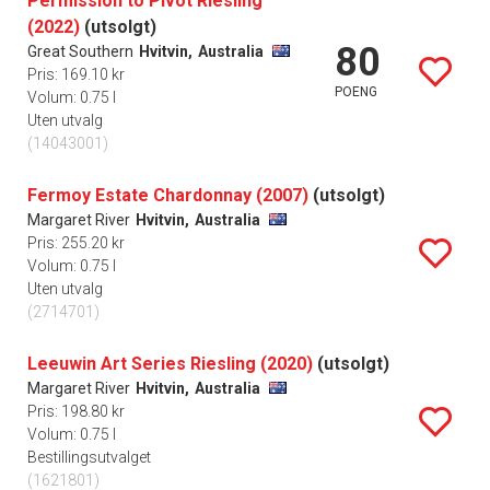
Permission to Pivot Riesling
(2022)
(utsolgt)
80
Great Southern
Hvitvin,
Australia
Pris: 169.10 kr
POENG
Volum: 0.75 l
Uten utvalg
(14043001)
Fermoy Estate Chardonnay (2007)
(utsolgt)
Margaret River
Hvitvin,
Australia
Pris: 255.20 kr
Volum: 0.75 l
Uten utvalg
(2714701)
Leeuwin Art Series Riesling (2020)
(utsolgt)
Margaret River
Hvitvin,
Australia
Pris: 198.80 kr
Volum: 0.75 l
Bestillingsutvalget
(1621801)