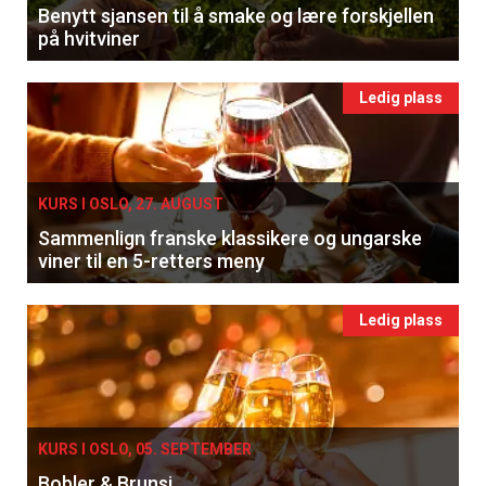
Benytt sjansen til å smake og lære forskjellen
på hvitviner
Ledig plass
KURS I OSLO, 27. AUGUST
Sammenlign franske klassikere og ungarske
viner til en 5-retters meny
Ledig plass
KURS I OSLO, 05. SEPTEMBER
Bobler & Brunsj