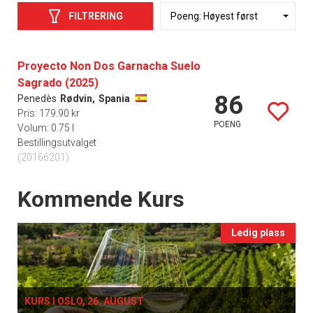
FILTRERING
Proyecto Non Dos Garnacha Suelo
Sagrado (2025)
86
Penedès
Rødvin,
Spania
Pris: 179.90 kr
POENG
Volum: 0.75 l
Bestillingsutvalget
(20166201)
Events
Kommende Kurs
Ledig plass
KURS I OSLO, 26. AUGUST