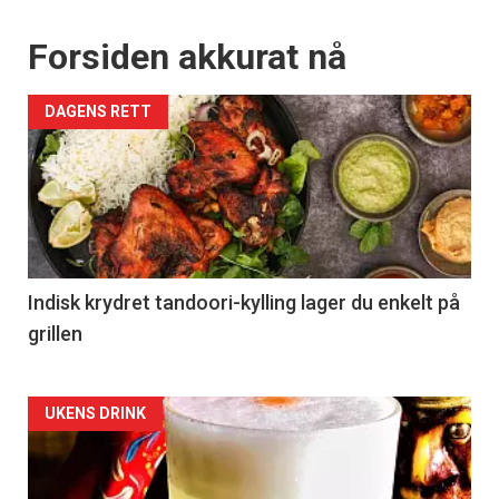
Forsiden akkurat nå
DAGENS RETT
Indisk krydret tandoori-kylling lager du enkelt på
grillen
Forsiden
UKENS DRINK
akkurat