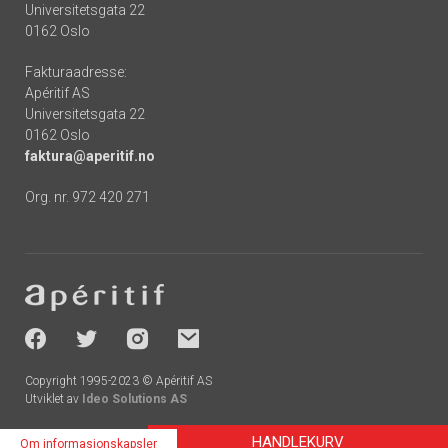
Universitetsgata 22
0162 Oslo
Fakturaadresse:
Apéritif AS
Universitetsgata 22
0162 Oslo
faktura@aperitif.no
Org. nr. 972 420 271
Footer
-
socials
Copyright 1995-2023 © Apéritif AS
Utviklet av
Ideo Solutions AS
HANDLEKURV
Om informasjonskapsler