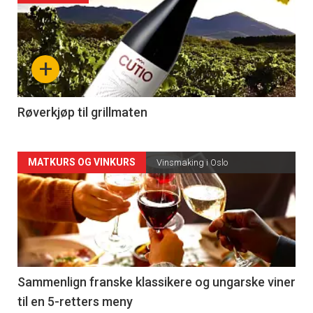
akkurat
nå
+
-
4
Røverkjøp til grillmaten
Forsiden
MATKURS OG VINKURS
Vinsmaking i Oslo
akkurat
nå
-
5
Sammenlign franske klassikere og ungarske viner
til en 5-retters meny