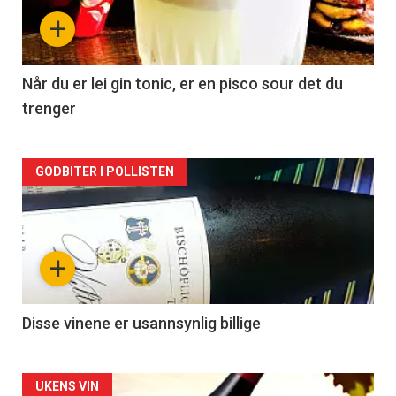
nå
+
-
2
Når du er lei gin tonic, er en pisco sour det du
trenger
Forsiden
GODBITER I POLLISTEN
akkurat
nå
+
-
3
Disse vinene er usannsynlig billige
Forsiden
UKENS VIN