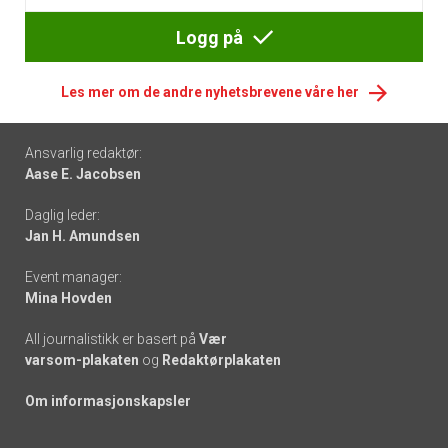
Logg på
Les mer om de andre nyhetsbrevene våre her
Footer
Ansvarlig redaktør:
Aase E. Jacobsen
-
Daglig leder:
links
Jan H. Amundsen
Event manager:
Mina Hovden
All journalistikk er basert på
Vær
varsom-plakaten
og
Redaktørplakaten
Om informasjonskapsler