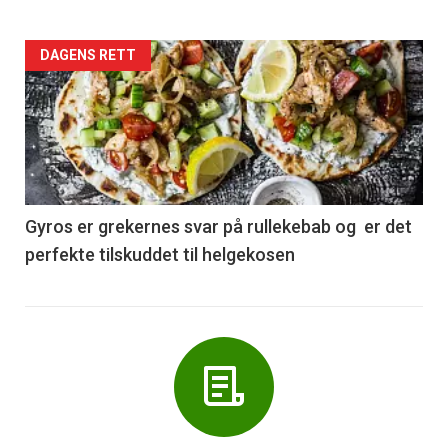
Forsiden
DAGENS RETT
akkurat
nå
-
6
Gyros er grekernes svar på rullekebab og er det
perfekte tilskuddet til helgekosen