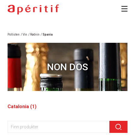
Pollisten
/
Vin
/
Rødvin
/
Spania
NON DOS
Catalonia (1)