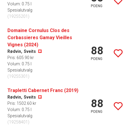
Volum: 0.75 l
POENG
Spesialutvalg
(19255201)
Domaine Cornulus Clos des
Corbassieres Gamay Vieilles
Vignes (2024)
88
Rødvin,
Sveits
Pris: 605.90 kr
POENG
Volum: 0.75 l
Spesialutvalg
(19255301)
Trapletti Cabernet Franc (2019)
Rødvin,
Sveits
88
Pris: 1502.60 kr
Volum: 0.75 l
POENG
Spesialutvalg
(19258401)