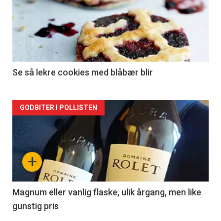
akkurat
nå
-
2
Se så lekre cookies med blåbær blir
Forsiden
GODBITER I POLLISTEN
akkurat
nå
+
-
3
Magnum eller vanlig flaske, ulik årgang, men like
gunstig pris