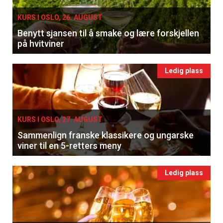
KURS I OSLO, 26. AUGUST
Benytt sjansen til å smake og lære forskjellen
på hvitviner
Ledig plass
KURS I OSLO, 27. AUGUST
Sammenlign franske klassikere og ungarske
viner til en 5-retters meny
Ledig plass