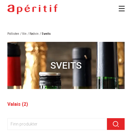
Pollisten
/
Vin
/
Rødvin
/
Sveits
SVEITS
Valais (2)