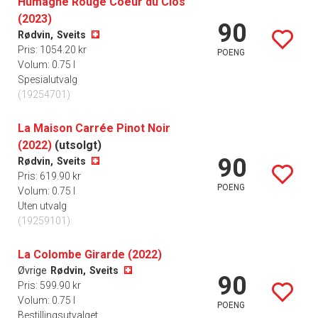
Humagne Rouge Coeur du Clos
(2023)
90
Rødvin,
Sveits
Pris: 1054.20 kr
POENG
Volum: 0.75 l
Spesialutvalg
(19254701)
La Maison Carrée Pinot Noir
(2022)
(utsolgt)
90
Rødvin,
Sveits
Pris: 619.90 kr
POENG
Volum: 0.75 l
Uten utvalg
(19259101)
La Colombe Girarde (2022)
Øvrige
Rødvin,
Sveits
90
Pris: 599.90 kr
Volum: 0.75 l
POENG
Bestillingsutvalget