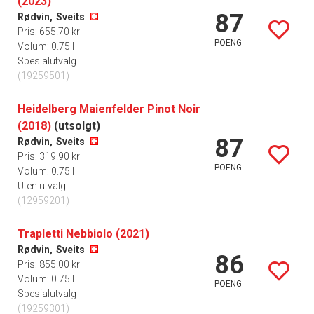
(2023)
87
Rødvin,
Sveits
Pris: 655.70 kr
POENG
Volum: 0.75 l
Spesialutvalg
(19259501)
Heidelberg Maienfelder Pinot Noir
(2018)
(utsolgt)
87
Rødvin,
Sveits
Pris: 319.90 kr
POENG
Volum: 0.75 l
Uten utvalg
(12959201)
Trapletti Nebbiolo (2021)
Rødvin,
Sveits
86
Pris: 855.00 kr
Volum: 0.75 l
POENG
Spesialutvalg
(19259301)