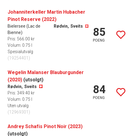
Johanniterkeller Martin Hubacher
Pinot Reserve (2022)
Bielersee (Lac de
Rødvin,
Sveits
85
Bienne)
Pris: 566.00 kr
POENG
Volum: 0.75 l
Spesialutvalg
(19254401)
Wegelin Malanser Blauburgunder
(2020)
(utsolgt)
84
Rødvin,
Sveits
Pris: 349.40 kr
POENG
Volum: 0.75 l
Uten utvalg
(12969301)
Andrey Schafis Pinot Noir (2023)
(utsolgt)