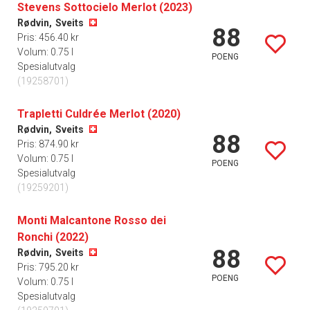
Stevens Sottocielo Merlot (2023)
Rødvin,
Sveits
88
Pris: 456.40 kr
Volum: 0.75 l
POENG
Spesialutvalg
(19258701)
Trapletti Culdrée Merlot (2020)
Rødvin,
Sveits
88
Pris: 874.90 kr
Volum: 0.75 l
POENG
Spesialutvalg
(19259201)
Monti Malcantone Rosso dei
Ronchi (2022)
88
Rødvin,
Sveits
Pris: 795.20 kr
POENG
Volum: 0.75 l
Spesialutvalg