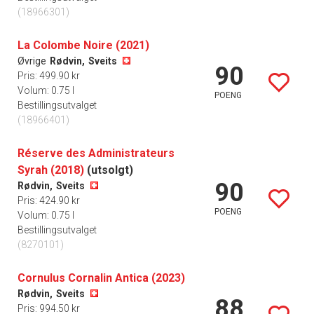
(18966301)
La Colombe Noire (2021)
Øvrige
Rødvin,
Sveits
90
Pris: 499.90 kr
Volum: 0.75 l
POENG
Bestillingsutvalget
(18966401)
Réserve des Administrateurs
Syrah (2018)
(utsolgt)
90
Rødvin,
Sveits
Pris: 424.90 kr
POENG
Volum: 0.75 l
Bestillingsutvalget
(8270101)
Cornulus Cornalin Antica (2023)
Rødvin,
Sveits
88
Pris: 994.50 kr