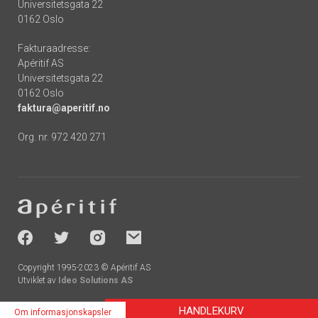
Universitetsgata 22
0162 Oslo
Fakturaadresse:
Apéritif AS
Universitetsgata 22
0162 Oslo
faktura@aperitif.no
Org. nr. 972 420 271
Footer
-
socials
Copyright 1995-2023 © Apéritif AS
Utviklet av
Ideo Solutions AS
HANDLEKURV
Om informasjonskapsler