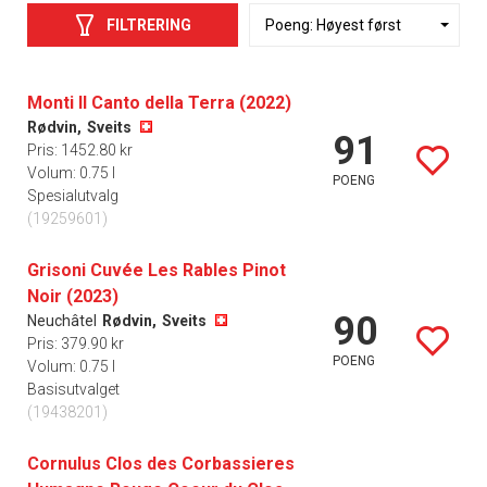
FILTRERING
Monti Il Canto della Terra (2022)
Rødvin,
Sveits
91
Pris: 1452.80 kr
Volum: 0.75 l
POENG
Spesialutvalg
(19259601)
Grisoni Cuvée Les Rables Pinot
Noir (2023)
90
Neuchâtel
Rødvin,
Sveits
Pris: 379.90 kr
POENG
Volum: 0.75 l
Basisutvalget
(19438201)
Cornulus Clos des Corbassieres