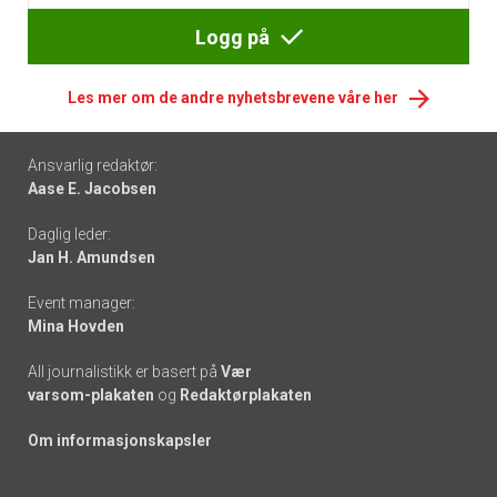
Logg på
Les mer om de andre nyhetsbrevene våre her
Footer
Ansvarlig redaktør:
Aase E. Jacobsen
-
Daglig leder:
links
Jan H. Amundsen
Event manager:
Mina Hovden
All journalistikk er basert på
Vær
varsom-plakaten
og
Redaktørplakaten
Om informasjonskapsler