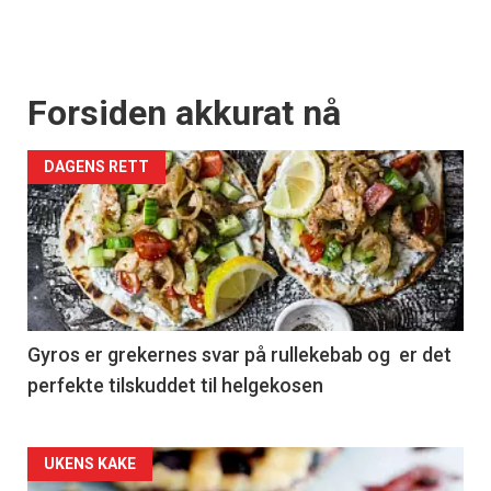
Forsiden akkurat nå
DAGENS RETT
Gyros er grekernes svar på rullekebab og er det
perfekte tilskuddet til helgekosen
Forsiden
UKENS KAKE