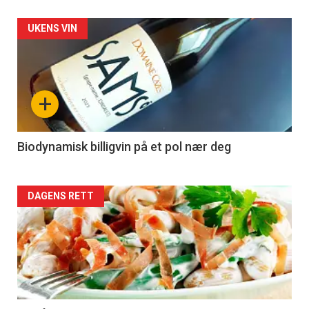
Forsiden
UKENS VIN
akkurat
nå
+
-
4
Biodynamisk billigvin på et pol nær deg
Forsiden
DAGENS RETT
akkurat
nå
-