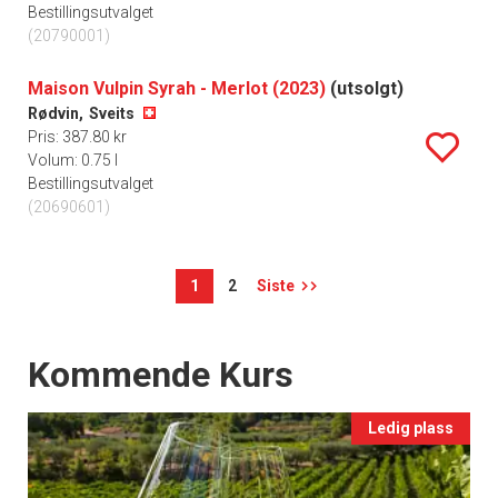
Bestillingsutvalget
(20790001)
Maison Vulpin Syrah - Merlot (2023)
(utsolgt)
Rødvin,
Sveits
Pris: 387.80 kr
Volum: 0.75 l
Bestillingsutvalget
(20690601)
1
2
Siste
Events
Kommende Kurs
Ledig plass