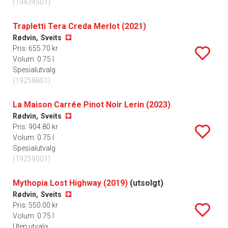
(19434501)
Trapletti Tera Creda Merlot (2021)
Rødvin,
Sveits
Pris: 655.70 kr
Volum: 0.75 l
Spesialutvalg
(19258801)
La Maison Carrée Pinot Noir Lerin (2023)
Rødvin,
Sveits
Pris: 904.80 kr
Volum: 0.75 l
Spesialutvalg
(19259001)
Mythopia Lost Highway (2019)
(utsolgt)
Rødvin,
Sveits
Pris: 550.00 kr
Volum: 0.75 l
Uten utvalg