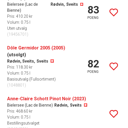
Bielersee (Lac de
Rødvin,
Sveits
83
Bienne)
Pris: 410.20 kr
POENG
Volum: 0.75 l
Uten utvalg
(19456701)
Dôle Germidor 2005 (2005)
(utsolgt)
82
Rødvin, Sveits,
Sveits
Pris: 118.30 kr
POENG
Volum: 0.75 l
Basisutvalg (Fullsortiment)
(1048801)
Anne-Claire Schott Pinot Noir (2023)
Bielersee (Lac de Bienne)
Rødvin,
Sveits
Pris: 468.60 kr
Volum: 0.75 l
Bestillingsutvalget