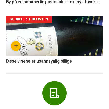
5
By på en sommerlig pastasalat - din nye favoritt
Forsiden
GODBITER I POLLISTEN
akkurat
nå
+
-
6
Disse vinene er usannsynlig billige