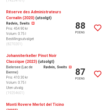
(19259701)
Réserve des Administrateurs
Cornalin (2020)
(utsolgt)
88
Rødvin,
Sveits
Pris: 454.90 kr
POENG
Volum: 0.75 l
Bestillingsutvalget
(8270201)
Johanniterkeller Pinot Noir
Classique (2023)
(utsolgt)
Bielersee (Lac de
Rødvin,
Sveits
87
Bienne)
Pris: 410.30 kr
POENG
Volum: 0.75 l
Uten utvalg
(19254601)
Monti Rovere Merlot del Ticino