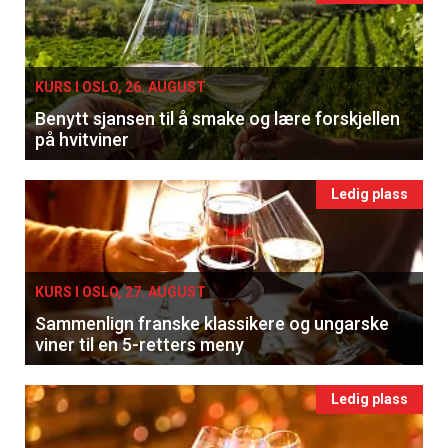
KURS I OSLO, 26. AUGUST
Benytt sjansen til å smake og lære forskjellen
på hvitviner
Ledig plass
KURS I OSLO, 27. AUGUST
Sammenlign franske klassikere og ungarske
viner til en 5-retters meny
Ledig plass