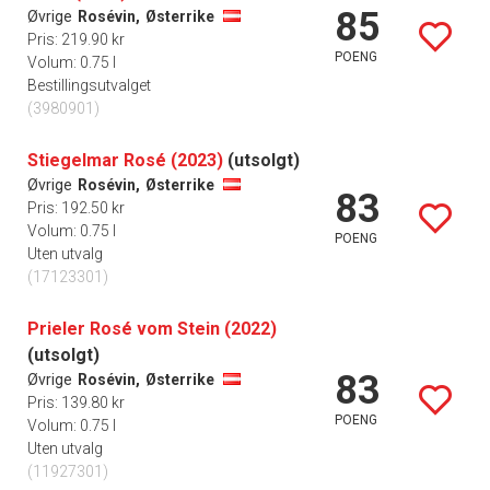
85
Øvrige
Rosévin,
Østerrike
Pris: 219.90 kr
POENG
Volum: 0.75 l
Bestillingsutvalget
(3980901)
Stiegelmar Rosé (2023)
(utsolgt)
Øvrige
Rosévin,
Østerrike
83
Pris: 192.50 kr
Volum: 0.75 l
POENG
Uten utvalg
(17123301)
Prieler Rosé vom Stein (2022)
(utsolgt)
83
Øvrige
Rosévin,
Østerrike
Pris: 139.80 kr
POENG
Volum: 0.75 l
Uten utvalg
(11927301)