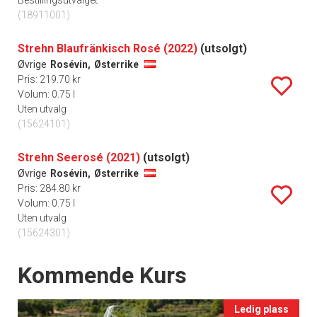
Bestillingsutvalget
(18911001)
Strehn Blaufränkisch Rosé (2022)
(utsolgt)
Øvrige
Rosévin,
Østerrike
Pris: 219.70 kr
Volum: 0.75 l
Uten utvalg
(15624101)
Strehn Seerosé (2021)
(utsolgt)
Øvrige
Rosévin,
Østerrike
Pris: 284.80 kr
Volum: 0.75 l
Uten utvalg
(15624301)
Events
Kommende Kurs
Ledig plass