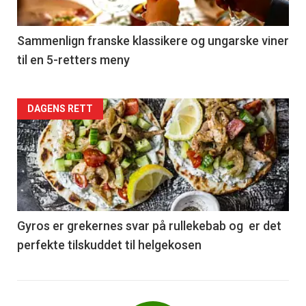
-
5
Sammenlign franske klassikere og ungarske viner
til en 5-retters meny
Forsiden
DAGENS RETT
akkurat
nå
-
6
Gyros er grekernes svar på rullekebab og er det
perfekte tilskuddet til helgekosen