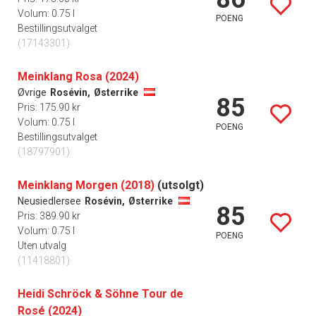
Volum: 0.75 l
POENG
Bestillingsutvalget
(17143301)
Meinklang Rosa (2024)
Øvrige
Rosévin,
Østerrike
85
Pris: 175.90 kr
Volum: 0.75 l
POENG
Bestillingsutvalget
(18797901)
Meinklang Morgen (2018)
(utsolgt)
Neusiedlersee
Rosévin,
Østerrike
85
Pris: 389.90 kr
Volum: 0.75 l
POENG
Uten utvalg
(11418801)
Heidi Schröck & Söhne Tour de
Rosé (2024)