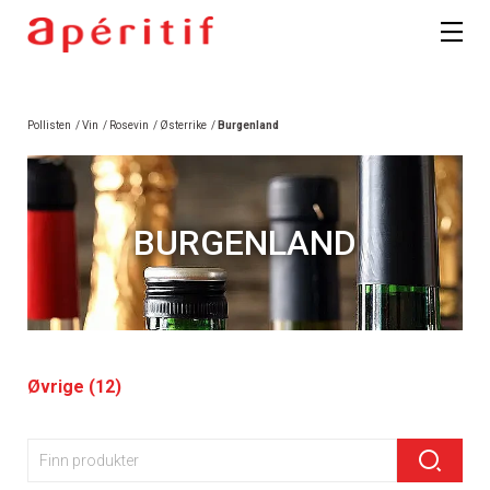
Pollisten
/
Vin
/
Rosevin
/
Østerrike
/
Burgenland
BURGENLAND
Øvrige (12)