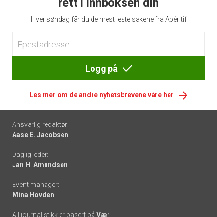
rett i innboksen din
Hver søndag får du de mest leste sakene fra Apéritif
Logg på
Les mer om de andre nyhetsbrevene våre her
Footer
Ansvarlig redaktør:
Aase E. Jacobsen
-
Daglig leder:
links
Jan H. Amundsen
Event manager:
Mina Hovden
All journalistikk er basert på
Vær