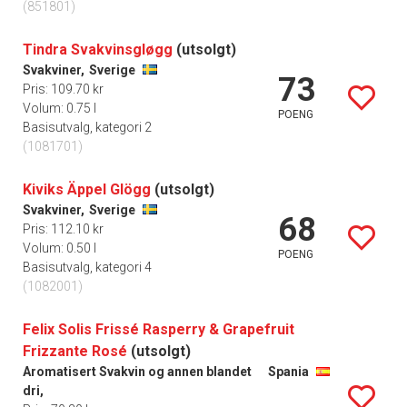
(851801)
Tindra Svakvinsgløgg
(utsolgt)
Svakviner,
Sverige
73
Pris: 109.70 kr
Volum: 0.75 l
POENG
Basisutvalg, kategori 2
(1081701)
Kiviks Äppel Glögg
(utsolgt)
Svakviner,
Sverige
68
Pris: 112.10 kr
Volum: 0.50 l
POENG
Basisutvalg, kategori 4
(1082001)
Felix Solis Frissé Rasperry & Grapefruit
Frizzante Rosé
(utsolgt)
Aromatisert Svakvin og annen blandet
Spania
dri,