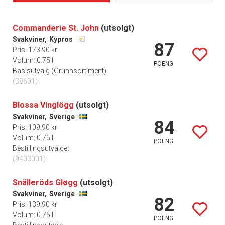
Commanderie St. John
(utsolgt)
Svakviner,
Kypros
87
Pris: 173.90 kr
Volum: 0.75 l
POENG
Basisutvalg (Grunnsortiment)
(38601)
Blossa Vinglögg
(utsolgt)
Svakviner,
Sverige
84
Pris: 109.90 kr
Volum: 0.75 l
POENG
Bestillingsutvalget
(9403001)
Snälleröds Gløgg
(utsolgt)
Svakviner,
Sverige
82
Pris: 139.90 kr
Volum: 0.75 l
POENG