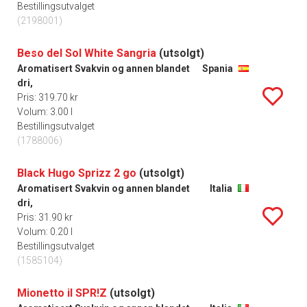
Bestillingsutvalget
(2198001)
Beso del Sol White Sangria
(utsolgt)
Aromatisert Svakvin og annen blandet
Spania
dri,
Pris: 319.70 kr
Volum: 3.00 l
Bestillingsutvalget
(1788006)
Black Hugo Sprizz 2 go
(utsolgt)
Aromatisert Svakvin og annen blandet
Italia
dri,
Pris: 31.90 kr
Volum: 0.20 l
Bestillingsutvalget
(1585104)
Mionetto il SPR!Z
(utsolgt)