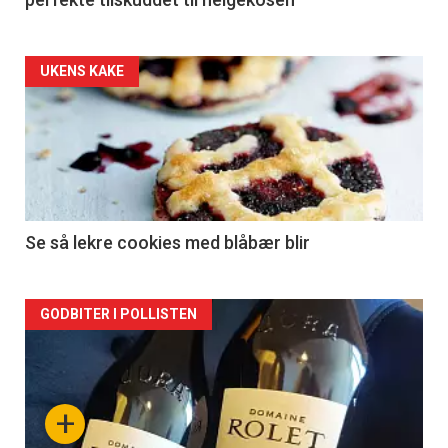
Forsiden
UKENS KAKE
akkurat
nå
-
2
Se så lekre cookies med blåbær blir
Forsiden
GODBITER I POLLISTEN
akkurat
nå
+
-