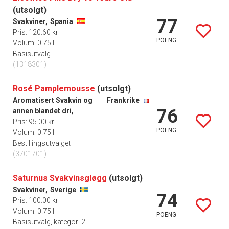
(utsolgt)
77
Svakviner,
Spania
Pris: 120.60 kr
POENG
Volum: 0.75 l
Basisutvalg
(1318301)
Rosé Pamplemousse
(utsolgt)
Aromatisert Svakvin og
Frankrike
76
annen blandet dri,
Pris: 95.00 kr
POENG
Volum: 0.75 l
Bestillingsutvalget
(3701701)
Saturnus Svakvinsgløgg
(utsolgt)
Svakviner,
Sverige
74
Pris: 100.00 kr
Volum: 0.75 l
POENG
Basisutvalg, kategori 2