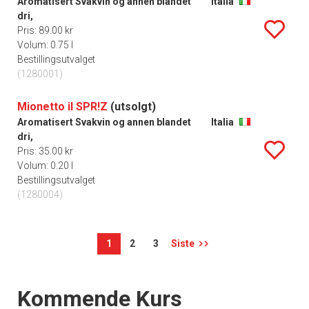
Aromatisert Svakvin og annen blandet
Italia
dri,
Pris: 89.00 kr
Volum: 0.75 l
Bestillingsutvalget
(1280001)
Mionetto il SPR!Z
(utsolgt)
Aromatisert Svakvin og annen blandet
Italia
dri,
Pris: 35.00 kr
Volum: 0.20 l
Bestillingsutvalget
(1280004)
1
2
3
Siste
Events
Kommende Kurs