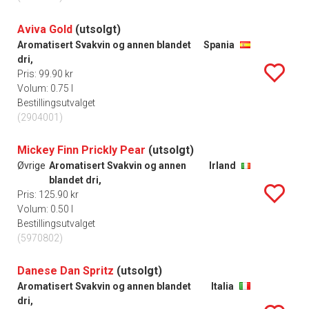
Aviva Gold
(utsolgt)
Aromatisert Svakvin og annen blandet
Spania
dri,
Pris: 99.90 kr
Volum: 0.75 l
Bestillingsutvalget
(2904001)
Mickey Finn Prickly Pear
(utsolgt)
Øvrige
Aromatisert Svakvin og annen
Irland
blandet dri,
Pris: 125.90 kr
Volum: 0.50 l
Bestillingsutvalget
(5970802)
Danese Dan Spritz
(utsolgt)
Aromatisert Svakvin og annen blandet
Italia
dri,