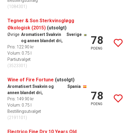
Bestillingsutvalg
(1084301)
Tegner & Son Sterkvinsgløgg
Økologisk (2015)
(utsolgt)
Øvrige
Aromatisert Svakvin
Sverige
78
og annen blandet dri,
Pris: 122.90 kr
POENG
Volum: 0.75 l
Partiutvalget
(3523301)
Wine of Fire Fortune
(utsolgt)
Aromatisert Svakvin og
Spania
78
annen blandet dri,
Pris: 149.90 kr
POENG
Volum: 0.75 l
Bestillingsutvalget
(2191101)
Electrico Fine Dry 10 Years Old