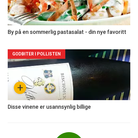
nå
-
5
By på en sommerlig pastasalat - din nye favoritt
Forsiden
GODBITER I POLLISTEN
akkurat
nå
+
-
6
Disse vinene er usannsynlig billige