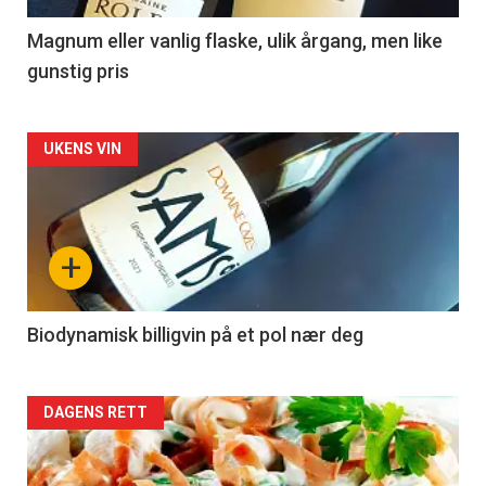
3
Magnum eller vanlig flaske, ulik årgang, men like
gunstig pris
Forsiden
UKENS VIN
akkurat
nå
+
-
4
Biodynamisk billigvin på et pol nær deg
Forsiden
DAGENS RETT
akkurat