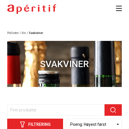
Pollisten
/
Vin
/
Svakviner
SVAKVINER
FILTRERING