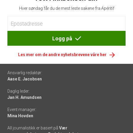
Hver søndag får du de mest leste sakene fra Apéritif
Logg på
Les mer om de andre nyhetsbrevene våre her
Footer
Ansvarlig redaktør:
Aase E. Jacobsen
-
Daglig leder:
links
Jan H. Amundsen
Event manager:
Mina Hovden
All journalistikk er basert på
Vær