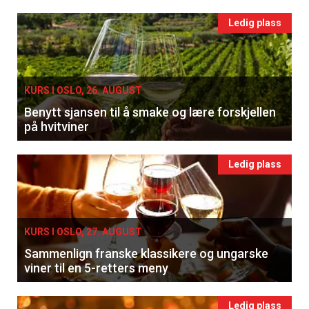
Ledig plass
KURS I OSLO, 26. AUGUST
Benytt sjansen til å smake og lære forskjellen
på hvitviner
Ledig plass
KURS I OSLO, 27. AUGUST
Sammenlign franske klassikere og ungarske
viner til en 5-retters meny
Ledig plass