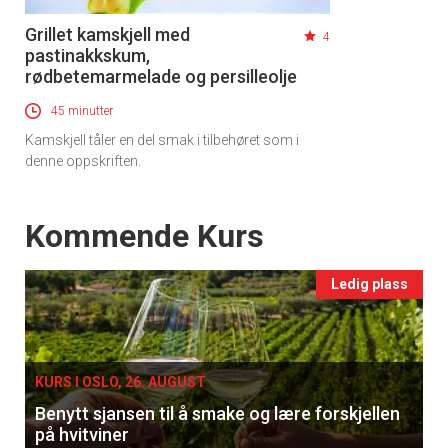
Grillet kamskjell med
4
pastinakkskum,
rødbetemarmelade og persilleolje
45 minutter
Kamskjell tåler en del smak i tilbehøret som i
denne oppskriften.
Events
Kommende Kurs
Ledig plass
KURS I OSLO, 26. AUGUST
Benytt sjansen til å smake og lære forskjellen
på hvitviner