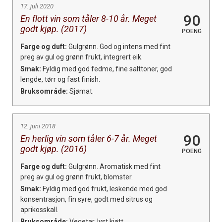
17. juli 2020
90
En flott vin som tåler 8-10 år. Meget
godt kjøp. (2017)
POENG
Farge og duft:
Gulgrønn. God og intens med fint
preg av gul og grønn frukt, integrert eik.
Smak:
Fyldig med god fedme, fine salttoner, god
lengde, tørr og fast finish.
Bruksområde:
Sjømat.
12. juni 2018
90
En herlig vin som tåler 6-7 år. Meget
godt kjøp. (2016)
POENG
Farge og duft:
Gulgrønn. Aromatisk med fint
preg av gul og grønn frukt, blomster.
Smak:
Fyldig med god frukt, leskende med god
konsentrasjon, fin syre, godt med sitrus og
aprikosskall.
Bruksområde:
Vegetar, lyst kjøtt.