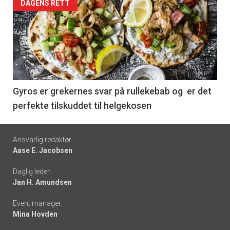
Forsiden
DAGENS RETT
akkurat
nå
-
6
Gyros er grekernes svar på rullekebab og er det
perfekte tilskuddet til helgekosen
Footer
Ansvarlig redaktør:
Aase E. Jacobsen
-
Daglig leder:
links
Jan H. Amundsen
Event manager:
Mina Hovden