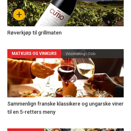
nå
+
-
4
Røverkjøp til grillmaten
Forsiden
MATKURS OG VINKURS
Vinsmaking i Oslo
akkurat
nå
-
5
Sammenlign franske klassikere og ungarske viner
til en 5-retters meny