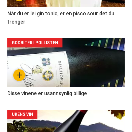
-
2
Når du er lei gin tonic, er en pisco sour det du
trenger
Forsiden
GODBITER I POLLISTEN
akkurat
nå
+
-
3
Disse vinene er usannsynlig billige
Forsiden
UKENS VIN
akkurat