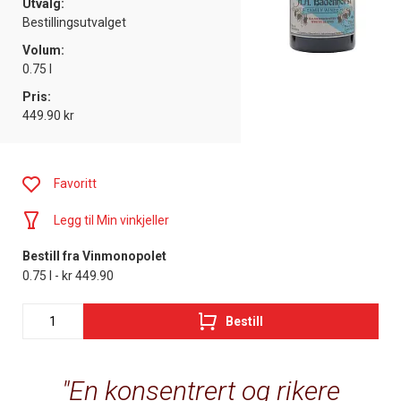
Utvalg:
Bestillingsutvalget
Volum:
0.75 l
Pris:
449.90 kr
Favoritt
Legg til Min vinkjeller
Bestill fra Vinmonopolet
0.75 l - kr 449.90
Bestill
En konsentrert og rikere