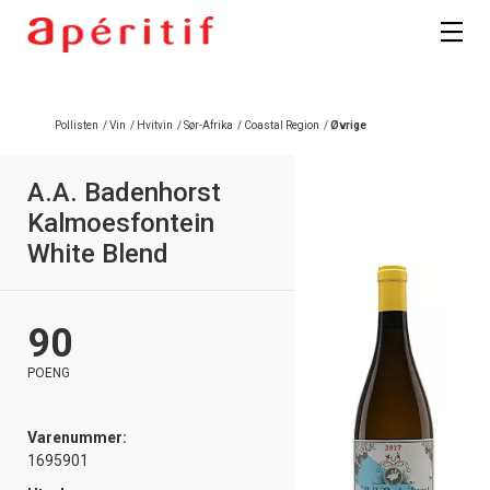
Registrer deg
Pollisten
/
Vin
/
Hvitvin
/
Sør-Afrika
/
Coastal Region
/
Øvrige
A.A. Badenhorst
Kalmoesfontein
White Blend
90
POENG
Varenummer:
1695901