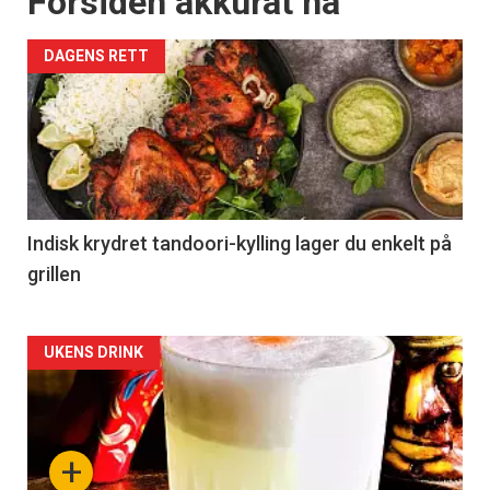
Forsiden akkurat nå
DAGENS RETT
Indisk krydret tandoori-kylling lager du enkelt på
grillen
Forsiden
UKENS DRINK
akkurat
nå
+