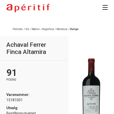
Pollisten
/
Vin
/
Rødvin
/
Argentina
/
Mendoza
/
Øvrige
Achaval Ferrer
Finca Altamira
91
POENG
Varenummer:
15181001
Utvalg:
Bestillingsutvalget