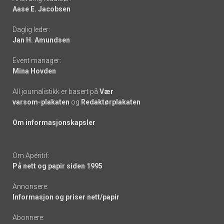
Aase E. Jacobsen
-
Daglig leder:
links
Jan H. Amundsen
Event manager:
Mina Hovden
All journalistikk er basert på
Vær
varsom-plakaten
og
Redaktørplakaten
Om informasjonskapsler
Om Apéritif:
På nett og papir siden 1995
Annonsere:
Informasjon og priser nett/papir
Abonnere: