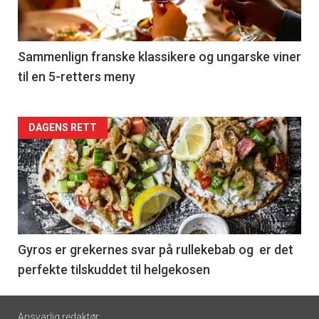
-
5
Sammenlign franske klassikere og ungarske viner
til en 5-retters meny
Forsiden
DAGENS RETT
akkurat
nå
-
6
Gyros er grekernes svar på rullekebab og er det
perfekte tilskuddet til helgekosen
Footer
Ansvarlig redaktør: