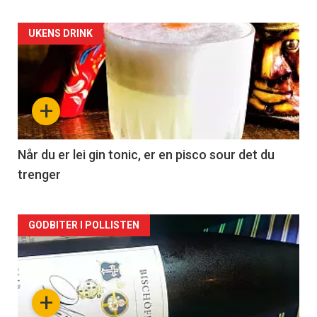
Forsiden
UKENS DRINK
akkurat
nå
+
-
2
Når du er lei gin tonic, er en pisco sour det du
trenger
Forsiden
GODBITER I POLLISTEN
akkurat
nå
+