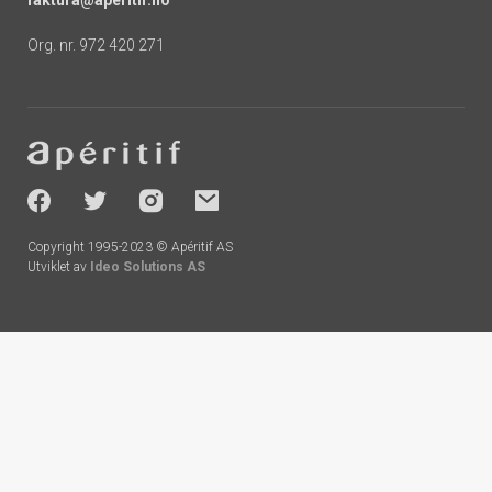
Org. nr. 972 420 271
Footer
-
socials
Copyright 1995-2023 © Apéritif AS
Utviklet av
Ideo Solutions AS
Handlekurv