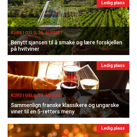
Ledig plass
KURS I OSLO, 26. AUGUST
Benytt sjansen til å smake og lære forskjellen
på hvitviner
Ledig plass
KURS I OSLO, 27. AUGUST
Sammenlign franske klassikere og ungarske
viner til en 5-retters meny
Ledig plass