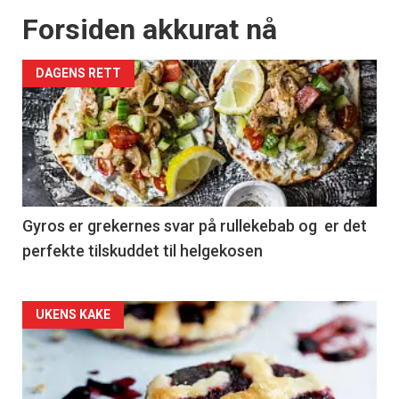
Forsiden akkurat nå
DAGENS RETT
Gyros er grekernes svar på rullekebab og er det
perfekte tilskuddet til helgekosen
Forsiden
UKENS KAKE
akkurat
nå