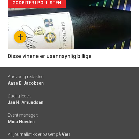
Forsiden
GODBITER I POLLISTEN
akkurat
nå
+
-
6
Disse vinene er usannsynlig billige
Footer
Ansvarlig redaktør:
Aase E. Jacobsen
-
Daglig leder:
links
Jan H. Amundsen
Event manager:
Mina Hovden
All journalistikk er basert på
Vær