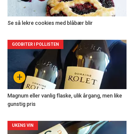
-
2
Se så lekre cookies med blåbær blir
Forsiden
GODBITER I POLLISTEN
akkurat
nå
+
-
3
Magnum eller vanlig flaske, ulik årgang, men like
gunstig pris
Forsiden
UKENS VIN