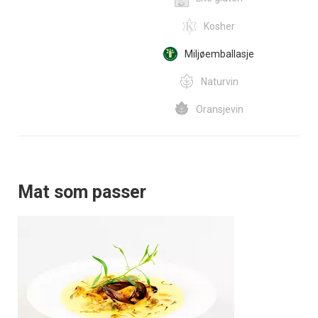
Kosher
Miljøemballasje
Naturvin
Oransjevin
Mat som passer