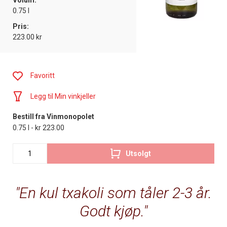
Volum:
0.75 l
Pris:
223.00 kr
Favoritt
Legg til Min vinkjeller
Bestill fra Vinmonopolet
0.75 l - kr 223.00
Utsolgt
En kul txakoli som tåler 2-3 år.
Godt kjøp.