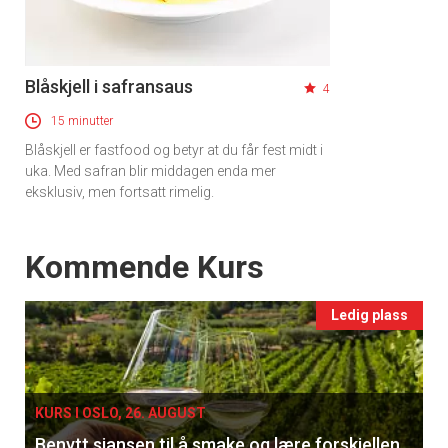
Blåskjell i safransaus
4
15 minutter
Blåskjell er fastfood og betyr at du får fest midt i
uka. Med safran blir middagen enda mer
eksklusiv, men fortsatt rimelig.
Events
Kommende Kurs
Ledig plass
KURS I OSLO, 26. AUGUST
Benytt sjansen til å smake og lære forskjellen