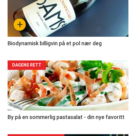
akkurat
nå
+
-
4
Biodynamisk billigvin på et pol nær deg
Forsiden
DAGENS RETT
akkurat
nå
-
5
By på en sommerlig pastasalat - din nye favoritt