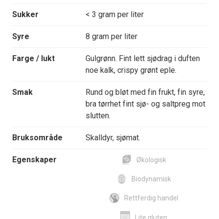
Sukker
< 3 gram per liter
Syre
8 gram per liter
Farge / lukt
Gulgrønn. Fint lett sjødrag i duften
noe kalk, crispy grønt eple.
Smak
Rund og bløt med fin frukt, fin syre,
bra tørrhet fint sjø- og saltpreg mot
slutten.
Bruksområde
Skalldyr, sjømat.
Egenskaper
Økologisk
Biodynamisk
Rettferdig handel
Lite gluten