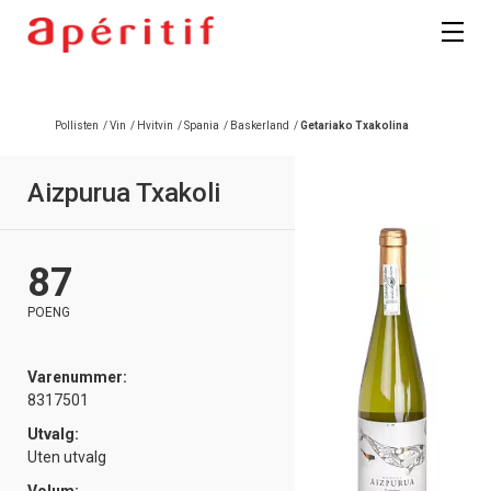
Pollisten
/
Vin
/
Hvitvin
/
Spania
/
Baskerland
/
Getariako Txakolina
Aizpurua Txakoli
87
POENG
Varenummer:
8317501
Utvalg:
Uten utvalg