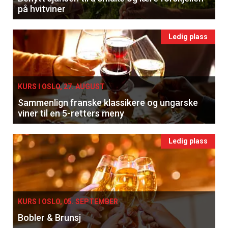
på hvitviner
Ledig plass
KURS I OSLO, 27. AUGUST
Sammenlign franske klassikere og ungarske
viner til en 5-retters meny
Ledig plass
KURS I OSLO, 05. SEPTEMBER
Bobler & Brunsj