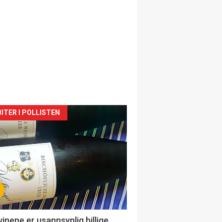
siden
ITER I POLLISTEN
urat
vinene er usannsynlig billige