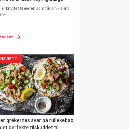
er knyttet til eieren som får sin «lønn i
en».
e saken
siden
NS RETT
urat
er grekernes svar på rullekebab
det perfekte tilskuddet til