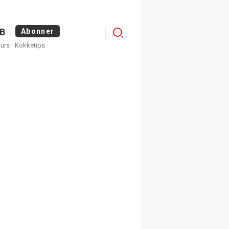
Menu
B
Abonner
kurs
Kokketips
profile
egistrer deg