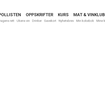
POLLISTEN
OPPSKRIFTER
KURS
MAT & VINKLUB
Menu
Dagens rett
Ukens vin
Drinker
Gavekort
Nyhetsbrev
Min kokebok
Mine 
R