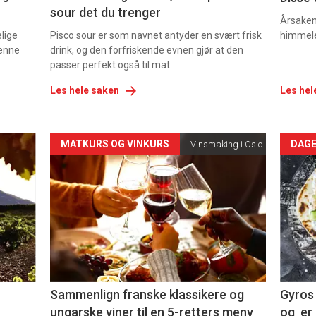
sour det du trenger
Årsaken 
elige
Pisco sour er som navnet antyder en svært frisk
himmel
denne
drink, og den forfriskende evnen gjør at den
passer perfekt også til mat.
Les hele saken
Les hel
Forsiden
For
MATKURS OG VINKURS
DAGE
Vinsmaking i Oslo
akkurat
akk
nå
nå
-
-
5
6
Sammenlign franske klassikere og
Gyros 
ungarske viner til en 5-retters meny
og er 