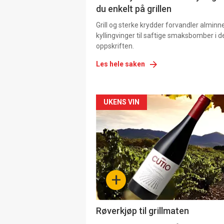
du enkelt på grillen
Grill og sterke krydder forvandler alminn
kyllingvinger til saftige smaksbomber i 
oppskriften.
Les hele saken
Forsiden
UKENS VIN
akkurat
nå
-
+
4
Røverkjøp til grillmaten