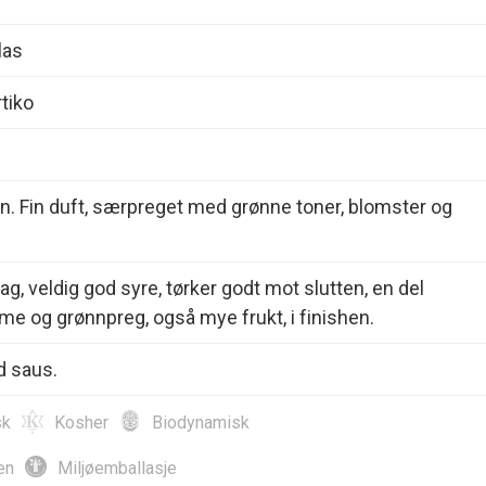
las
tiko
n. Fin duft, særpreget med grønne toner, blomster og
ag, veldig god syre, tørker godt mot slutten, en del
lime og grønnpreg, også mye frukt, i finishen.
 saus.
sk
Kosher
Biodynamisk
en
Miljøemballasje