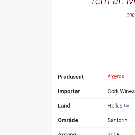
fem år. M
200
Produsent
Argyros
Importør
Cork Wines 
Land
Hellas
Område
Santorini
Årgang
2008