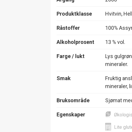
Produktklasse
Hvitvin, Hel
Råstoffer
100% Assyr
Alkoholprosent
13 % vol.
Farge / lukt
Lys gulgrøn
mineraler.
Smak
Fruktig ansl
mineraler, 
Bruksområde
Sjømat med
Egenskaper
Økologi
Lite glut