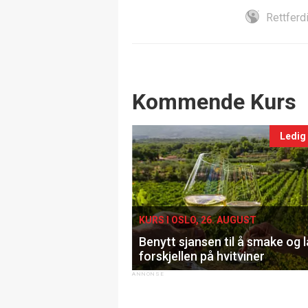
Rettferd
Events
Kommende Kurs
Ledig
KURS I OSLO, 26. AUGUST
Benytt sjansen til å smake og 
forskjellen på hvitviner