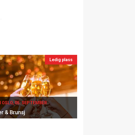
Ledig plass
I OSLO, 05. SEPTEMBER
er & Brunsj