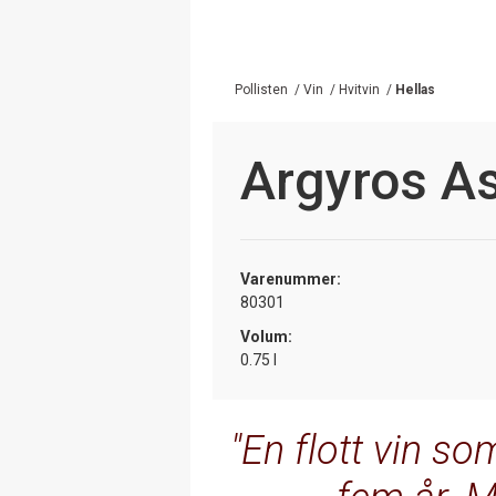
Pollisten
/
Vin
/
Hvitvin
/
Hellas
Argyros As
Varenummer:
80301
Volum:
0.75 l
En flott vin som