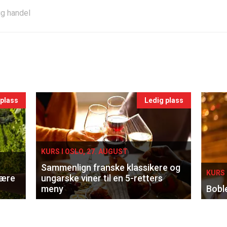
ig handel
 plass
Ledig plass
KURS I OSLO, 27. AUGUST
Sammenlign franske klassikere og
KURS 
lære
ungarske viner til en 5-retters
meny
Bobl