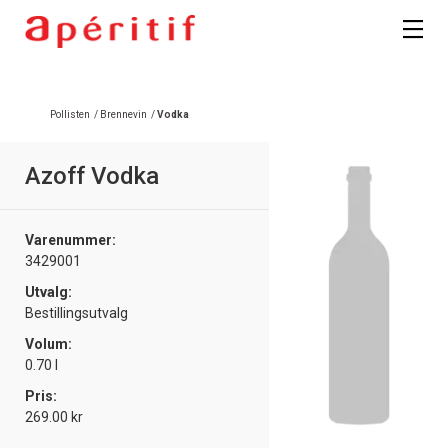
Registrer deg
Pollisten
/
Brennevin
/
Vodka
Azoff Vodka
Varenummer:
3429001
Utvalg:
Bestillingsutvalg
Volum:
0.70 l
Pris:
269.00 kr