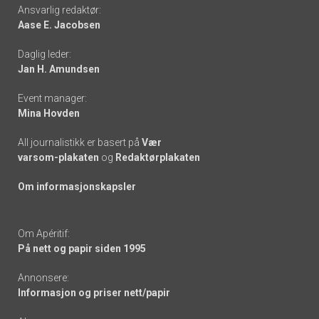
Footer
Ansvarlig redaktør:
Aase E. Jacobsen
-
Daglig leder:
links
Jan H. Amundsen
Event manager:
Mina Hovden
All journalistikk er basert på
Vær
varsom-plakaten
og
Redaktørplakaten
Om informasjonskapsler
Om Apéritif:
På nett og papir siden 1995
Annonsere:
Informasjon og priser nett/papir