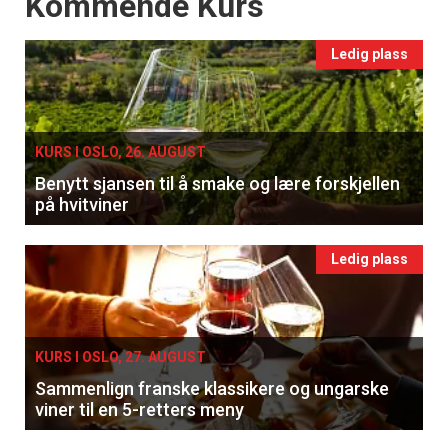
Events
Kommende Kurs
Ledig plass
KURS I OSLO, 26. AUGUST
Benytt sjansen til å smake og lære forskjellen
på hvitviner
Ledig plass
KURS I OSLO, 27. AUGUST
Sammenlign franske klassikere og ungarske
viner til en 5-retters meny