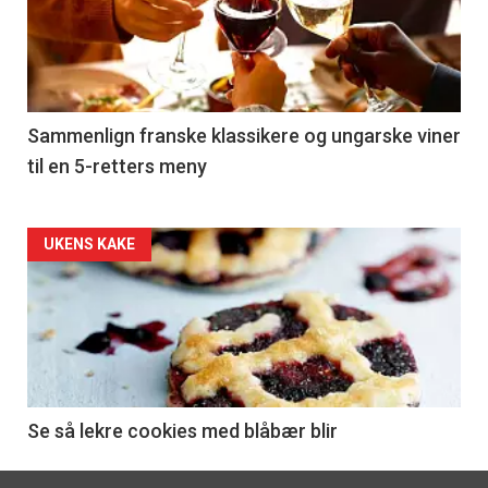
akkurat
nå
-
5
Sammenlign franske klassikere og ungarske viner
til en 5-retters meny
Forsiden
UKENS KAKE
akkurat
nå
-
6
Se så lekre cookies med blåbær blir