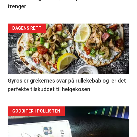
trenger
Forsiden
DAGENS RETT
akkurat
nå
-
2
Gyros er grekernes svar på rullekebab og er det
perfekte tilskuddet til helgekosen
Forsiden
GODBITER I POLLISTEN
akkurat