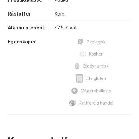
Råstoffer
Korn.
Alkoholprosent
37.5 % vol.
Egenskaper
Økologisk
Kosher
Biodynamisk
Lite gluten
Miljøemballasje
Rettferdig handel