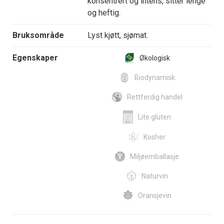
konsentrert og intens, sitter lenge
og heftig.
Bruksområde
Lyst kjøtt, sjømat.
Egenskaper
Økologisk
Biodynamisk
Rettferdig handel
Lite gluten
Kosher
Miljøemballasje
Naturvin
Oransjevin