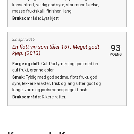
konsentrert, veldig god syre, stor munnfølelse,
masse fruktskall i finishen, lang.
Bruksområde:
Lyst kjøtt.
22. april 2015
93
En flott vin som tåler 15+. Meget godt
kjøp. (2013)
POENG
Farge og duft:
Gul. Parfymert og god med fin
×
gul frukt, grønne epler.
Smak:
Fyldig med god sødme, flott frukt, god
Få ukentlige nyhetsbrev fra
syre, lekker karakter, frisk og lang sitter godt og
lenge, varm og jordsmonnspreget finish.
Apéritif
Bruksområde:
Rikere retter.
Vi tilbyr flere ukentlige nyhetsbrev. Du
kan fritt velge hvilke du ønsker å få
tilsendt.