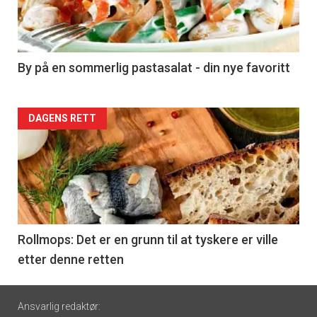
nå
-
5
By på en sommerlig pastasalat - din nye favoritt
Forsiden
DAGENS RETT
akkurat
nå
-
6
Rollmops: Det er en grunn til at tyskere er ville
etter denne retten
Footer
Ansvarlig redaktør: