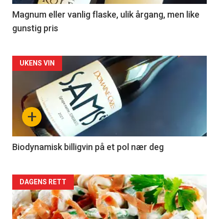
3
Magnum eller vanlig flaske, ulik årgang, men like
gunstig pris
Forsiden
UKENS VIN
akkurat
nå
+
-
4
Biodynamisk billigvin på et pol nær deg
Forsiden
DAGENS RETT
akkurat