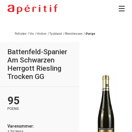
Pollisten
/
Vin
/
Hvitvin
/
Tyskland
/
Rheinhessen
/
Øvrige
Battenfeld-Spanier
Am Schwarzen
Herrgott Riesling
Trocken GG
95
POENG
Varenummer: