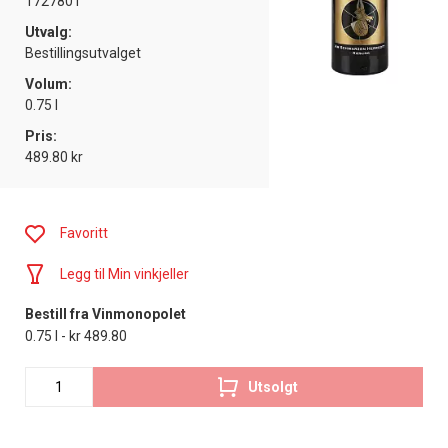
1727801
Utvalg:
Bestillingsutvalget
Volum:
0.75 l
Pris:
489.80 kr
Favoritt
Legg til Min vinkjeller
Bestill fra Vinmonopolet
0.75 l - kr 489.80
Utsolgt