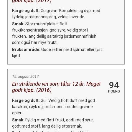
godt kjøp. (2017)
Farge og duft:
Gulgrønn. Kompleks og dyp med
tydelig jordsmonnspreg, veldig lovende.
Smak:
Stor munnfølelse, flott
fruktkonsentrasjon, god syre, veldig stor i
frukten, lang deilig saltaktig jordsmonnsfinish
som også har mye frukt.
Bruksområde:
Gode retter med sjømat eller lyst
kjøtt.
15. august 2017
94
En strålende vin som tåler 12 år. Meget
godt kjøp. (2016)
POENG
Farge og duft:
Gul. Veldig flott duft med god
karakter, røyk og jordsmonn, modne grønne
epler.
Smak:
Fyldig med flott frukt, godt med syre,
godt med stoff, lang deilig ettersmak.