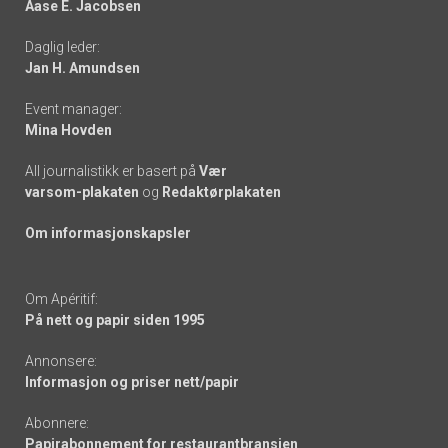
Aase E. Jacobsen
-
Daglig leder:
links
Jan H. Amundsen
Event manager:
Mina Hovden
All journalistikk er basert på
Vær
varsom-plakaten
og
Redaktørplakaten
Om informasjonskapsler
Om Apéritif:
På nett og papir siden 1995
Annonsere:
Informasjon og priser nett/papir
Abonnere:
Papirabonnement for restaurantbransjen