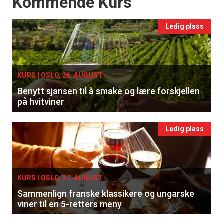
Events
Kommende Kurs
Registrer deg
Ledig plass
KURS I OSLO, 26. AUGUST
Benytt sjansen til å smake og lære forskjellen
på hvitviner
Ledig plass
KURS I OSLO, 27. AUGUST
Sammenlign franske klassikere og ungarske
viner til en 5-retters meny