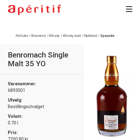
Registrer deg
Pollisten
/
Brennevin
/
Whisky
/
Whisky, malt
/
Skottland
/
Speyside
Benromach Single
Malt 35 YO
Varenummer:
6893001
Utvalg:
Bestillingsutvalget
Volum:
0.70 l
Pris:
7200.80 kr