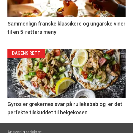
-
5
Sammenlign franske klassikere og ungarske viner
til en 5-retters meny
Forsiden
DAGENS RETT
akkurat
nå
-
6
Gyros er grekernes svar på rullekebab og er det
perfekte tilskuddet til helgekosen
Footer
Ansvarlig redaktør: