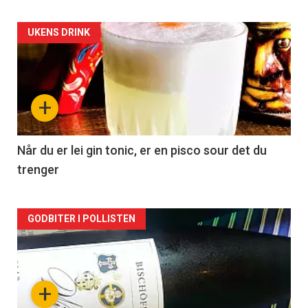
Forsiden
UKENS DRINK
akkurat
nå
+
-
2
Når du er lei gin tonic, er en pisco sour det du
trenger
Forsiden
GODBITER I POLLISTEN
akkurat
nå
+