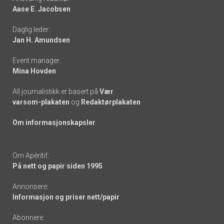
Aase E. Jacobsen
-
Daglig leder:
links
Jan H. Amundsen
Event manager:
Mina Hovden
All journalistikk er basert på
Vær
varsom-plakaten
og
Redaktørplakaten
Om informasjonskapsler
Om Apéritif:
På nett og papir siden 1995
Annonsere:
Informasjon og priser nett/papir
Abonnere: