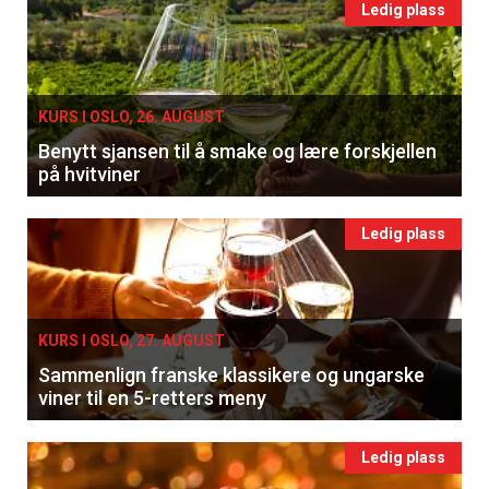
Ledig plass
KURS I OSLO, 26. AUGUST
Benytt sjansen til å smake og lære forskjellen
på hvitviner
Ledig plass
KURS I OSLO, 27. AUGUST
Sammenlign franske klassikere og ungarske
viner til en 5-retters meny
Ledig plass