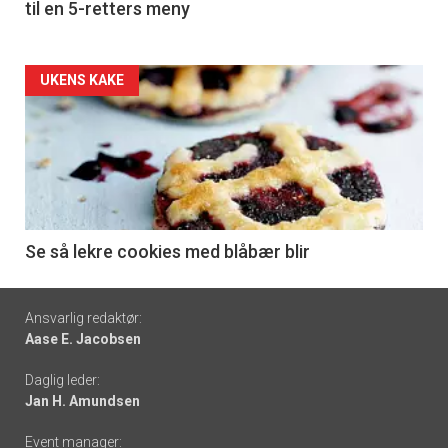
til en 5-retters meny
Forsiden
UKENS KAKE
akkurat
nå
-
6
Se så lekre cookies med blåbær blir
Footer
Ansvarlig redaktør:
Aase E. Jacobsen
-
Daglig leder:
links
Jan H. Amundsen
Event manager: