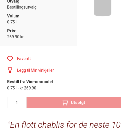
Utvalg:
Bestillingsutvalg
Volum:
0.75 l
Pris:
269.90 kr
Favoritt
Legg til Min vinkjeller
Bestill fra Vinmonopolet
0.75 l - kr 269.90
Utsolgt
En flott chablis for de neste 10