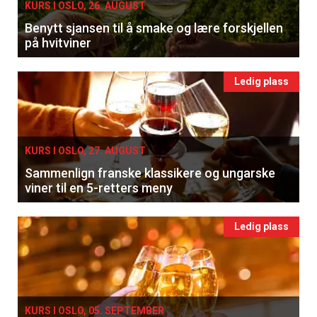
KURS I OSLO, 26. AUGUST
Benytt sjansen til å smake og lære forskjellen
på hvitviner
Ledig plass
KURS I OSLO, 27. AUGUST
Sammenlign franske klassikere og ungarske
viner til en 5-retters meny
Ledig plass
KURS I OSLO, 05. SEPTEMBER