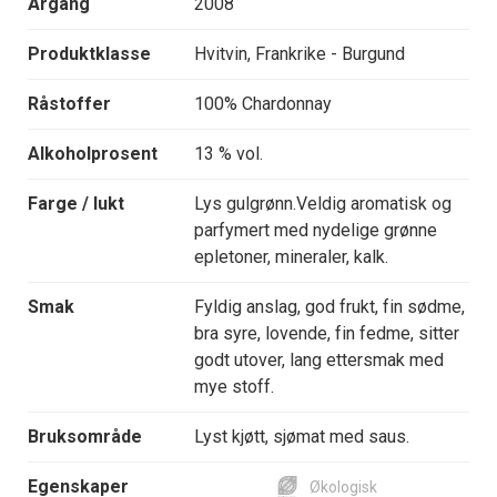
Årgang
2008
Produktklasse
Hvitvin, Frankrike - Burgund
Råstoffer
100% Chardonnay
Alkoholprosent
13 % vol.
Farge / lukt
Lys gulgrønn.Veldig aromatisk og
parfymert med nydelige grønne
epletoner, mineraler, kalk.
Smak
Fyldig anslag, god frukt, fin sødme,
bra syre, lovende, fin fedme, sitter
godt utover, lang ettersmak med
mye stoff.
Bruksområde
Lyst kjøtt, sjømat med saus.
Egenskaper
Økologisk