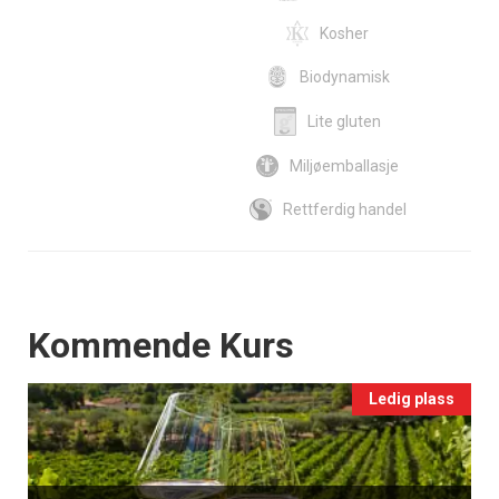
Kosher
Biodynamisk
Lite gluten
Miljøemballasje
Rettferdig handel
Events
Kommende Kurs
Ledig plass