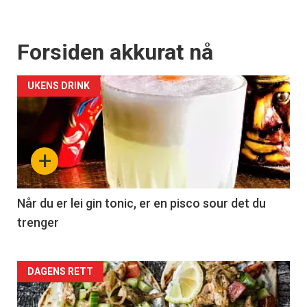
Forsiden akkurat nå
UKENS DRINK
+
Når du er lei gin tonic, er en pisco sour det du
trenger
Forsiden
DAGENS RETT
akkurat