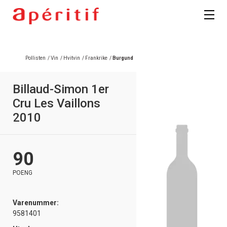
Pollisten
/
Vin
/
Hvitvin
/
Frankrike
/
Burgund
Billaud-Simon 1er
Cru Les Vaillons
2010
90
POENG
Varenummer:
9581401