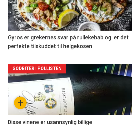
nå
-
2
Gyros er grekernes svar på rullekebab og er det
perfekte tilskuddet til helgekosen
Forsiden
GODBITER I POLLISTEN
akkurat
nå
+
-
3
Disse vinene er usannsynlig billige