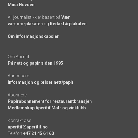
Mina Hovden
All journalistikk er basert på
Vær
varsom-plakaten
og
Redaktørplakaten
Om informasjonskapsler
Om Apéritif:
På nett og papir siden 1995
Annonsere:
Informasjon og priser nett/papir
Abonnere:
Papirabonnement for restaurantbransjen
Medlemskap Apéritif Mat- og vinklubb
Kontakt oss:
aperitif@aperitif.no
Telefon
+47 21 45 61 60