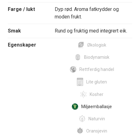
Farge / lukt
Dyp rød. Aroma fatkrydder og
moden frukt.
Smak
Rund og fruktig med integrert eik.
Egenskaper
Økologisk
Biodynamisk
Rettferdig handel
Lite gluten
Kosher
Miljøemballasje
Naturvin
Oransjevin