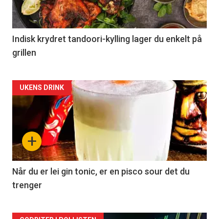
Indisk krydret tandoori-kylling lager du enkelt på
grillen
Forsiden
UKENS DRINK
akkurat
nå
+
-
2
Når du er lei gin tonic, er en pisco sour det du
trenger