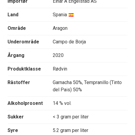
Importør
Einar A Engelstad AS
Land
Spania
Område
Aragon
Underområde
Campo de Borja
Årgang
2020
Produktklasse
Rødvin
Råstoffer
Garnacha 50%, Tempranillo (Tinto
del Pais) 50%
Alkoholprosent
14 % vol.
Sukker
< 3 gram per liter
Syre
5.2 gram per liter