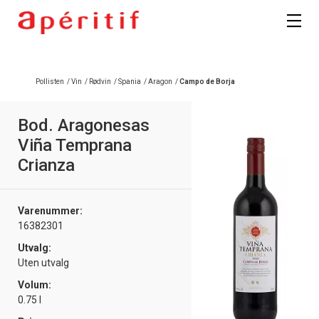
Registrer deg
Pollisten
/
Vin
/
Rødvin
/
Spania
/
Aragon
/
Campo de Borja
Bod. Aragonesas
Viña Temprana
Crianza
Varenummer:
16382301
Utvalg:
Uten utvalg
Volum:
0.75 l