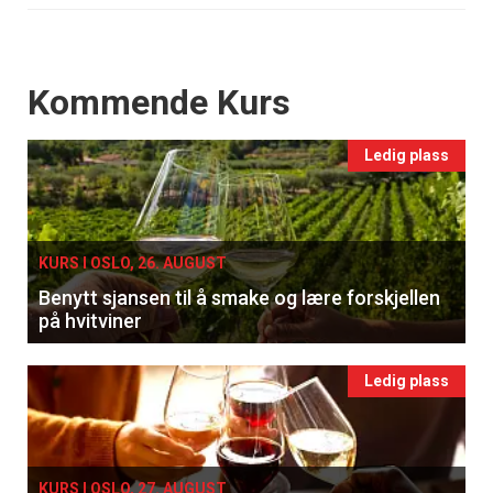
Events
Kommende Kurs
Ledig plass
KURS I OSLO, 26. AUGUST
Benytt sjansen til å smake og lære forskjellen
på hvitviner
Ledig plass
KURS I OSLO, 27. AUGUST