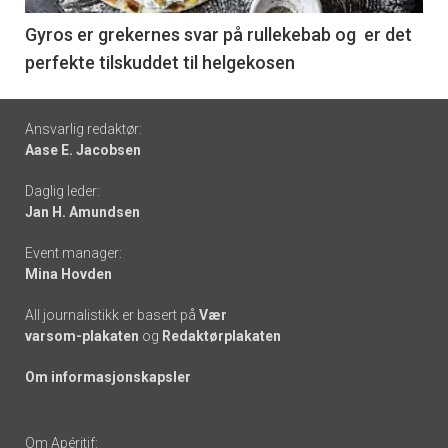
6
Gyros er grekernes svar på rullekebab og er det
perfekte tilskuddet til helgekosen
Footer
Ansvarlig redaktør:
Aase E. Jacobsen
-
Daglig leder:
links
Jan H. Amundsen
Event manager:
Mina Hovden
All journalistikk er basert på
Vær
varsom-plakaten
og
Redaktørplakaten
Om informasjonskapsler
Om Apéritif: