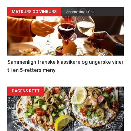
Forsiden
MATKURS OG VINKURS
Vinsmaking i Oslo
akkurat
nå
-
5
Sammenlign franske klassikere og ungarske viner
til en 5-retters meny
Forsiden
DAGENS RETT
akkurat
nå
-