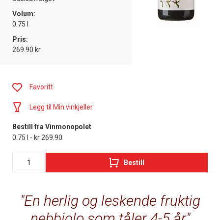
Volum:
0.75 l
Pris:
269.90 kr
Favoritt
Legg til Min vinkjeller
Bestill fra Vinmonopolet
0.75 l - kr 269.90
Bestill
En herlig og leskende fruktig
nebbiolo som tåler 4-5 år