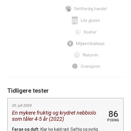
Rettferdig handel
Lite gluten
Kosher
Miljøemballasje
Naturvin
Oransjevin
Tidligere tester
20. juli 2024
86
En mykere fruktig og krydret nebbiolo
som tåler 4-5 år (2022)
POENG
Farge og duft:
Klar lys kald rød. Saftig og syrlig