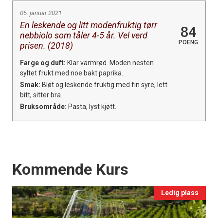
05. januar 2021
En leskende og litt modenfruktig tørr
84
nebbiolo som tåler 4-5 år. Vel verd
POENG
prisen. (2018)
Farge og duft:
Klar varmrød. Moden nesten
syltet frukt med noe bakt paprika.
Smak:
Bløt og leskende fruktig med fin syre, lett
bitt, sitter bra.
Bruksområde:
Pasta, lyst kjøtt.
Events
Kommende Kurs
Ledig plass