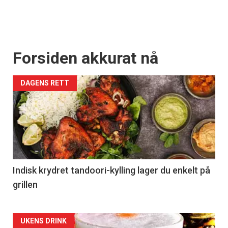
Forsiden akkurat nå
DAGENS RETT
Indisk krydret tandoori-kylling lager du enkelt på
grillen
Forsiden
UKENS DRINK