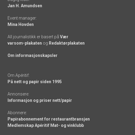
links
Jan H. Amundsen
Event manager:
Mina Hovden
All journalistikk er basert på
Vær
varsom-plakaten
og
Redaktørplakaten
Om informasjonskapsler
Om Apéritif:
På nett og papir siden 1995
Annonsere:
Informasjon og priser nett/papir
Abonnere:
Papirabonnement for restaurantbransjen
Medlemskap Apéritif Mat- og vinklubb