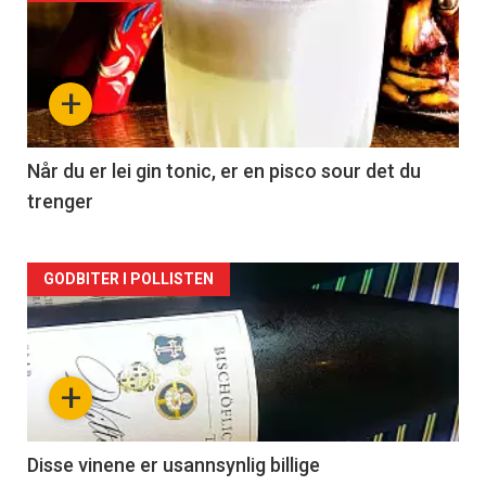
akkurat
nå
+
-
2
Når du er lei gin tonic, er en pisco sour det du
trenger
Forsiden
GODBITER I POLLISTEN
akkurat
nå
+
-
3
Disse vinene er usannsynlig billige