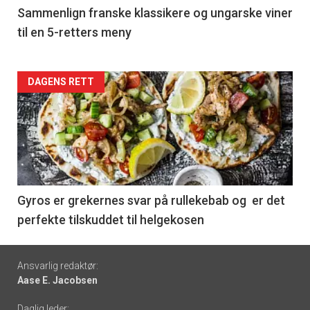
5
Sammenlign franske klassikere og ungarske viner
til en 5-retters meny
Forsiden
DAGENS RETT
akkurat
nå
-
6
Gyros er grekernes svar på rullekebab og er det
perfekte tilskuddet til helgekosen
Footer
Ansvarlig redaktør:
Aase E. Jacobsen
-
Daglig leder: