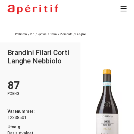
Registrer deg
Pollisten
/
Vin
/
Rødvin
/
Italia
/
Piemonte
/
Langhe
Brandini Filari Corti
Langhe Nebbiolo
87
POENG
Varenummer:
12338501
Utvalg:
Basisutvalget