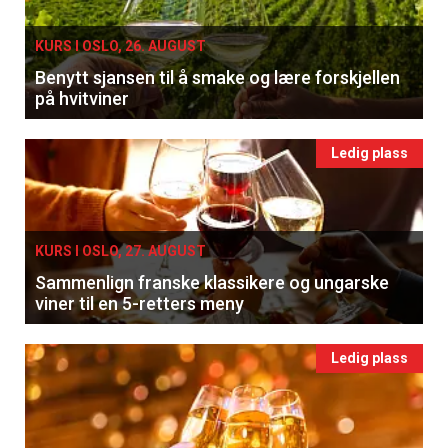
KURS I OSLO, 26. AUGUST
Benytt sjansen til å smake og lære forskjellen
på hvitviner
Ledig plass
KURS I OSLO, 27. AUGUST
Sammenlign franske klassikere og ungarske
viner til en 5-retters meny
Ledig plass