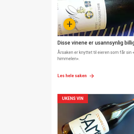
+
Disse vinene er usannsynlig billi
Årsaken er knyttet til eieren som får sin «
himmelen».
Les hele saken
Forsiden
UKENS VIN
akkurat
nå