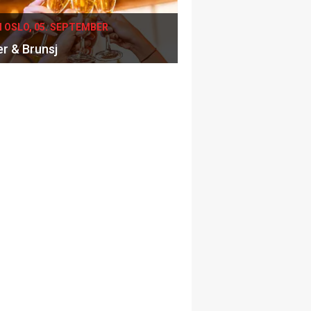
I OSLO, 05. SEPTEMBER
er & Brunsj