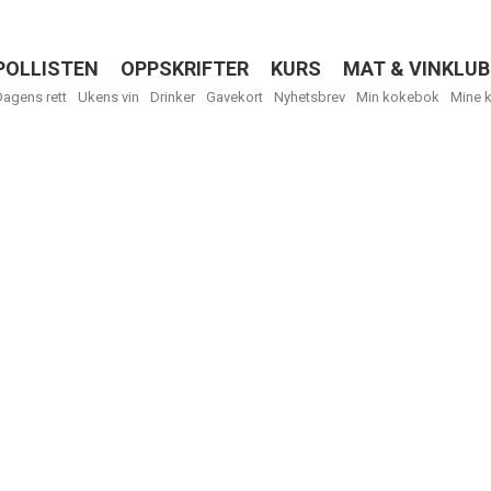
POLLISTEN
OPPSKRIFTER
KURS
MAT & VINKLUB
Menu
Dagens rett
Ukens vin
Drinker
Gavekort
Nyhetsbrev
Min kokebok
Mine 