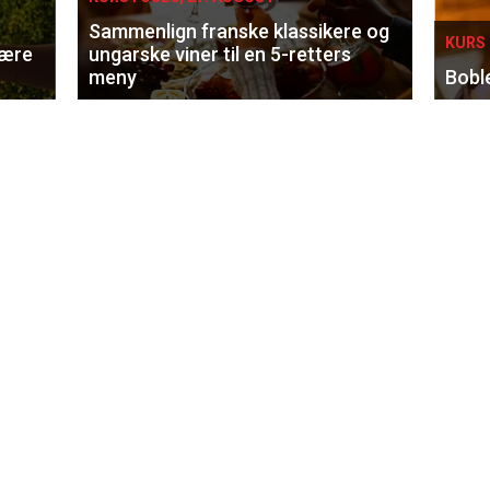
Sammenlign franske klassikere og
KURS 
lære
ungarske viner til en 5-retters
meny
Bobl