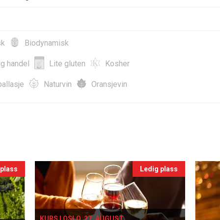
sk
Biodynamisk
ig handel
Lite gluten
Kosher
allasje
Naturvin
Oransjevin
 plass
Ledig plass
KURS I OSLO, 27. AUGUST