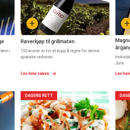
nå
nå
-
-
+
+
2
3
Magnum
ge
Røverkjøp til grillmaten
årgang
lønn i
150 kroner er for et kupp å regne for denne
spanske rødvinen.
Innhold
Jura.
Les hele saken
Les hel
Forsiden
For
DAGENS RETT
DAGE
akkurat
akk
nå
nå