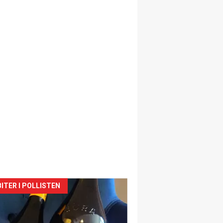
siden
ITER I POLLISTEN
urat