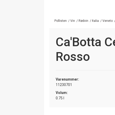
Pollisten
/
Vin
/
Rødvin
/
Italia
/
Veneto
Ca'Botta C
Rosso
Varenummer:
11230701
Volum:
0.75 l