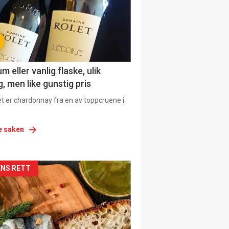
 eller vanlig flaske, ulik
, men like gunstig pris
et er chardonnay fra en av toppcruene i
e saken
siden
NS RETT
urat