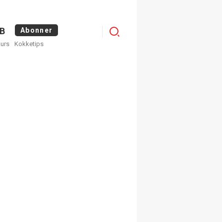
Menu
B
Abonner
kurs
Kokketips
profile