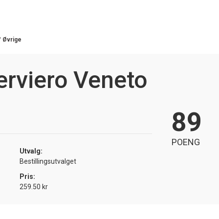
/
Øvrige
erviero Veneto
89
POENG
Utvalg:
Bestillingsutvalget
Pris:
259.50 kr