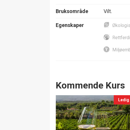
Bruksområde
Vilt.
Egenskaper
Økologi
Rettferd
Miljøemb
Events
Kommende Kurs
Ledig