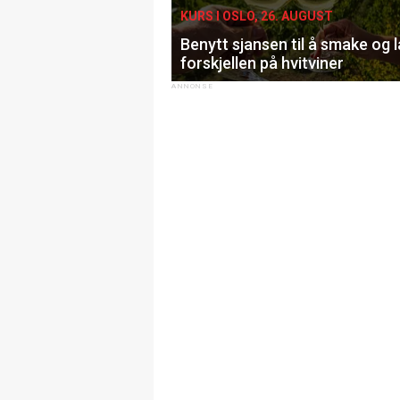
KURS I OSLO, 26. AUGUST
Benytt sjansen til å smake og 
forskjellen på hvitviner