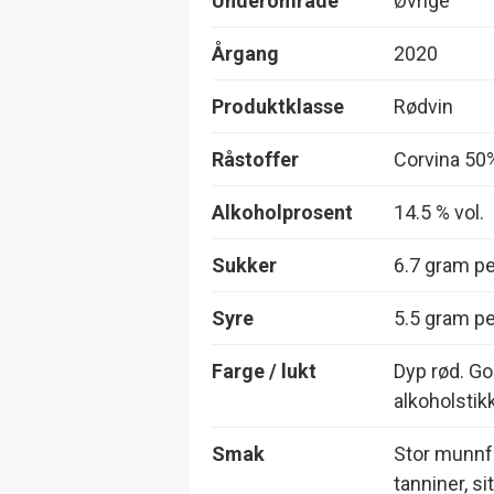
Underområde
Øvrige
Årgang
2020
Produktklasse
Rødvin
Råstoffer
Corvina 50
Alkoholprosent
14.5 % vol.
Sukker
6.7 gram per
Syre
5.5 gram per
Farge / lukt
Dyp rød. Go
alkoholstikk
Smak
Stor munnfø
tanniner, si