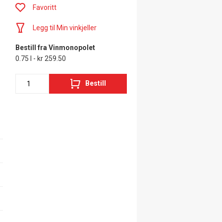
Favoritt
Legg til Min vinkjeller
Bestill fra Vinmonopolet
0.75 l - kr 259.50
Bestill