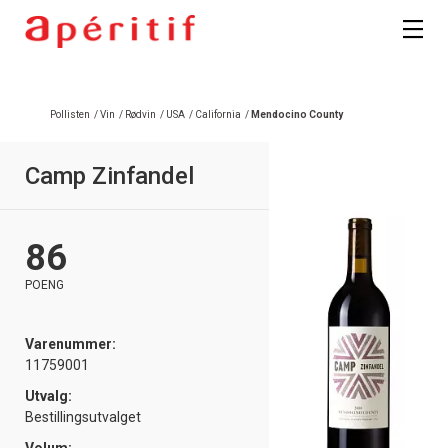
Registrer deg
Pollisten
/
Vin
/
Rødvin
/
USA
/
California
/
Mendocino County
Camp Zinfandel
86
POENG
Varenummer:
11759001
Utvalg:
Bestillingsutvalget