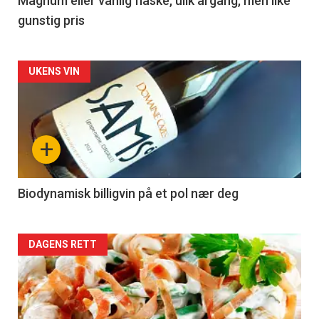
3
Magnum eller vanlig flaske, ulik årgang, men like
gunstig pris
Forsiden
UKENS VIN
akkurat
nå
+
-
4
Biodynamisk billigvin på et pol nær deg
Forsiden
DAGENS RETT
akkurat
nå