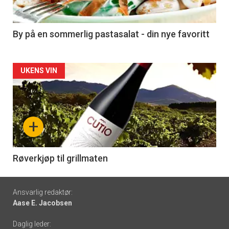
-
5
By på en sommerlig pastasalat - din nye favoritt
Forsiden
UKENS VIN
akkurat
nå
+
-
6
Røverkjøp til grillmaten
Footer
Ansvarlig redaktør:
Aase E. Jacobsen
-
Daglig leder: