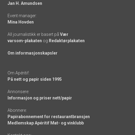
links
Jan H. Amundsen
Event manager:
Mina Hovden
All journalistikk er basert på
Vær
varsom-plakaten
og
Redaktørplakaten
Om informasjonskapsler
Om Apéritif:
På nett og papir siden 1995
Annonsere:
Informasjon og priser nett/papir
Abonnere:
Papirabonnement for restaurantbransjen
Medlemskap Apéritif Mat- og vinklubb