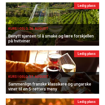
Ledig plass
KURS I OSLO, 26. AUGUST
Benytt sjansen til å smake og lære forskjellen
på hvitviner
Ledig plass
KURS I OSLO, 27. AUGUST
Sammenlign franske klassikere og ungarske
viner til en 5-retters meny
Ledig plass