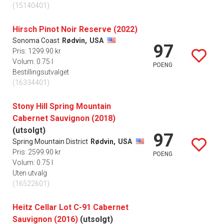
(15140401)
Hirsch Pinot Noir Reserve (2022)
Sonoma Coast
Rødvin,
USA
97
Pris: 1299.90 kr
Volum: 0.75 l
POENG
Bestillingsutvalget
(16334401)
Stony Hill Spring Mountain
Cabernet Sauvignon (2018)
(utsolgt)
97
Spring Mountain District
Rødvin,
USA
Pris: 2599.90 kr
POENG
Volum: 0.75 l
Uten utvalg
(16522601)
Heitz Cellar Lot C-91 Cabernet
Sauvignon (2016)
(utsolgt)