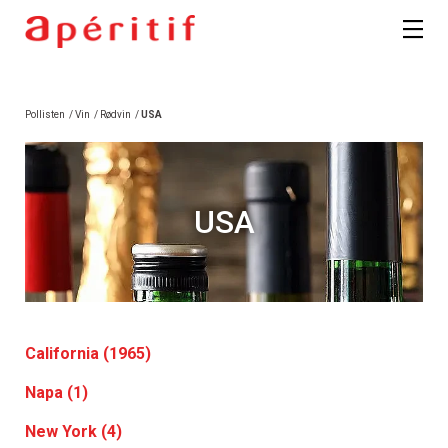
Pollisten
/
Vin
/
Rødvin
/
USA
USA
California (1965)
Napa (1)
New York (4)