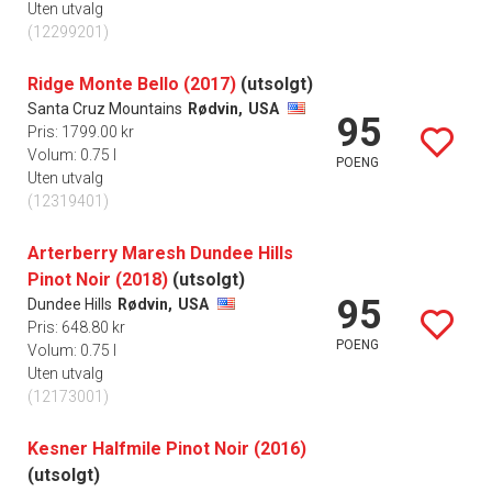
Uten utvalg
(12299201)
Ridge Monte Bello (2017)
(utsolgt)
Santa Cruz Mountains
Rødvin,
USA
95
Pris: 1799.00 kr
Volum: 0.75 l
POENG
Uten utvalg
(12319401)
Arterberry Maresh Dundee Hills
Pinot Noir (2018)
(utsolgt)
95
Dundee Hills
Rødvin,
USA
Pris: 648.80 kr
POENG
Volum: 0.75 l
Uten utvalg
(12173001)
Kesner Halfmile Pinot Noir (2016)
(utsolgt)