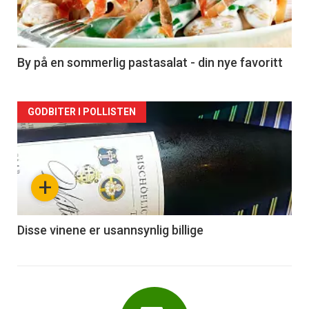
nå
-
5
By på en sommerlig pastasalat - din nye favoritt
Forsiden
GODBITER I POLLISTEN
akkurat
nå
+
-
6
Disse vinene er usannsynlig billige