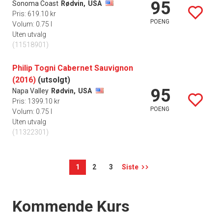
95
Sonoma Coast
Rødvin,
USA
Pris: 619.10 kr
POENG
Volum: 0.75 l
Uten utvalg
(11518901)
Philip Togni Cabernet Sauvignon
(2016)
(utsolgt)
95
Napa Valley
Rødvin,
USA
Pris: 1399.10 kr
POENG
Volum: 0.75 l
Uten utvalg
(11322301)
1
2
3
Siste
Events
Kommende Kurs