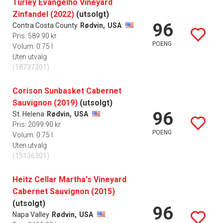
Turley Evangelho Vineyard
Zinfandel (2022)
(utsolgt)
96
Contra Costa County
Rødvin,
USA
Pris: 589.90 kr
POENG
Volum: 0.75 l
Uten utvalg
(18737301)
Corison Sunbasket Cabernet
Sauvignon (2019)
(utsolgt)
96
St. Helena
Rødvin,
USA
Pris: 2099.90 kr
POENG
Volum: 0.75 l
Uten utvalg
(15136301)
Heitz Cellar Martha's Vineyard
Cabernet Sauvignon (2015)
(utsolgt)
96
Napa Valley
Rødvin,
USA