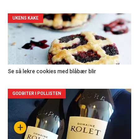
Forsiden
UKENS KAKE
akkurat
nå
-
2
Se så lekre cookies med blåbær blir
Forsiden
GODBITER I POLLISTEN
akkurat
nå
+
-