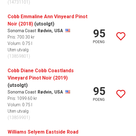
(14731101)
Cobb Emmaline Ann Vinyeard Pinot
Noir (2018)
(utsolgt)
95
Sonoma Coast
Rødvin,
USA
Pris: 700.30 kr
POENG
Volum: 0.75 l
Uten utvalg
(13859801)
Cobb Diane Cobb Coastlands
Vineyard Pinot Noir (2019)
(utsolgt)
95
Sonoma Coast
Rødvin,
USA
Pris: 1099.60 kr
POENG
Volum: 0.75 l
Uten utvalg
(13859901)
Williams Selyem Eastside Road