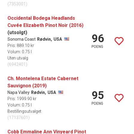
(7353001)
Occidental Bodega Headlands
Cuvée Elizabeth Pinot Noir (2016)
(utsolgt)
96
Sonoma Coast
Rødvin,
USA
Pris: 889.10 kr
POENG
Volum: 0.75 l
Uten utvalg
(6942401)
Ch. Montelena Estate Cabernet
Sauvignon (2019)
95
Napa Valley
Rødvin,
USA
Pris: 1999.90 kr
POENG
Volum: 0.75 l
Bestillingsutvalget
(17137601)
Cobb Emmaline Ann Vinyeard Pinot