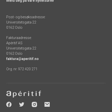
Meld deg på våre nyhetsbrev
Post- og besøksadresse:
Universitetsgata 22
0162 Oslo
Fakturaadresse:
Apéritif AS
Universitetsgata 22
0162 Oslo
faktura@aperitif.no
Org. nr. 972 420 271
Footer
-
socials