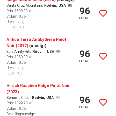
Santa Cruz Mountains
Rødvin,
USA
96
Pris: 1599.00 kr
Volum: 0.75 l
POENG
Uten utvalg
(11361101)
Antica Terra Antikythera Pinot
Noir (2017)
(utsolgt)
96
Eola Amity Hills
Rødvin,
USA
Pris: 1350.00 kr
POENG
Volum: 0.75 l
Uten utvalg
(7791701)
Hirsch Raschen Ridge Pinot Noir
(2023)
96
Sonoma Coast
Rødvin,
USA
Pris: 1399.90 kr
POENG
Volum: 0.75 l
Bestillingsutvalget