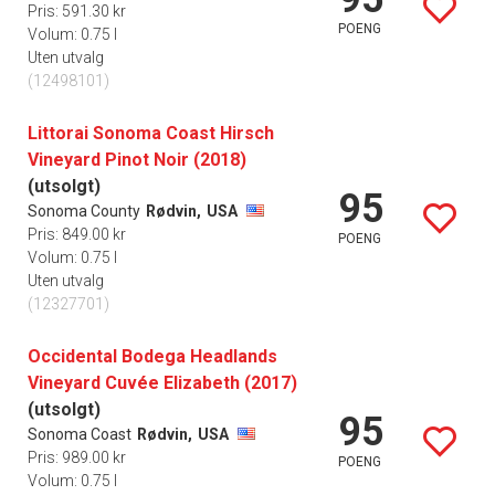
Pris: 591.30 kr
POENG
Volum: 0.75 l
Uten utvalg
(12498101)
Littorai Sonoma Coast Hirsch
Vineyard Pinot Noir (2018)
(utsolgt)
95
Sonoma County
Rødvin,
USA
Pris: 849.00 kr
POENG
Volum: 0.75 l
Uten utvalg
(12327701)
Occidental Bodega Headlands
Vineyard Cuvée Elizabeth (2017)
(utsolgt)
95
Sonoma Coast
Rødvin,
USA
Pris: 989.00 kr
POENG
Volum: 0.75 l