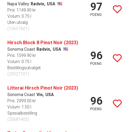
97
Napa Valley
Rødvin,
USA
Pris: 1149.90 kr
POENG
Volum: 0.75 l
Uten utvalg
(13657601)
Hirsch Block 8 Pinot Noir (2023)
Sonoma Coast
Rødvin,
USA
96
Pris: 1599.90 kr
Volum: 0.75 l
POENG
Bestillingsutvalget
(20527701)
Littorai Hirsch Pinot Noir (2023)
Sonoma Coast
Vin,
USA
96
Pris: 2999.00 kr
Volum: 1.50 l
POENG
Spesialbestilling
(20681405)