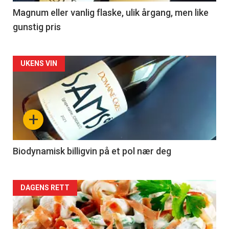
3
Magnum eller vanlig flaske, ulik årgang, men like
gunstig pris
Forsiden
UKENS VIN
akkurat
nå
+
-
4
Biodynamisk billigvin på et pol nær deg
Forsiden
DAGENS RETT
akkurat