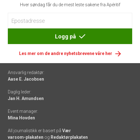
Hver søndag får du de mest leste sakene fra Apéritif
Logg på
Les mer om de andre nyhetsbrevene våre her
Footer
Ansvarlig redaktør:
Aase E. Jacobsen
-
Daglig leder:
links
Jan H. Amundsen
Event manager:
Mina Hovden
All journalistikk er basert på
Vær
varsom-plakaten
og
Redaktørplakaten