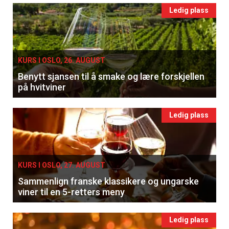
Ledig plass
KURS I OSLO, 26. AUGUST
Benytt sjansen til å smake og lære forskjellen
på hvitviner
Ledig plass
KURS I OSLO, 27. AUGUST
Sammenlign franske klassikere og ungarske
viner til en 5-retters meny
Ledig plass