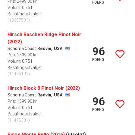
Pris: 2499.00 kr
POENG
Volum: 0.75 l
Bestillingsutvalget
(13657501)
Hirsch Raschen Ridge Pinot Noir
(2022)
96
Sonoma Coast
Rødvin,
USA
Pris: 1399.90 kr
POENG
Volum: 0.75 l
Bestillingsutvalget
(11475101)
Hirsch Block 8 Pinot Noir (2022)
Sonoma Coast
Rødvin,
USA
96
Pris: 1599.90 kr
Volum: 0.75 l
POENG
Bestillingsutvalget
(11475301)
Ridge Monte Bello (2016)
(utsolgt)