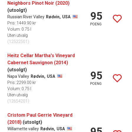
Neighbors Pinot Noir (2020)
(utsolgt)
95
Russian River Valley
Rødvin,
USA
Pris: 1449.90 kr
POENG
Volum: 0.75 l
Uten utvalg
(12522501)
Heitz Cellar Martha's Vineyard
Cabernet Sauvignon (2014)
(utsolgt)
95
Napa Valley
Rødvin,
USA
Pris: 2299.00 kr
POENG
Volum: 0.75 l
Uten utvalg
(12654201)
Cristom Paul Gerrie Vineyard
(2018)
(utsolgt)
95
Willamette valley
Rødvin,
USA