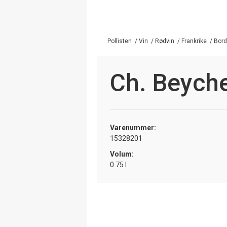
Pollisten
/
Vin
/
Rødvin
/
Frankrike
/
Bor
Ch. Beyche
Varenummer:
15328201
Volum:
0.75 l