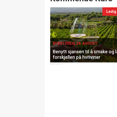
Ledig
KURS I OSLO, 26. AUGUST
Benytt sjansen til å smake og 
forskjellen på hvitviner