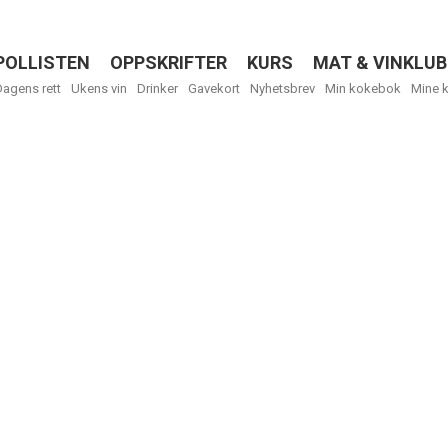
POLLISTEN
OPPSKRIFTER
KURS
MAT & VINKLUB
Menu
Dagens rett
Ukens vin
Drinker
Gavekort
Nyhetsbrev
Min kokebok
Mine 
R