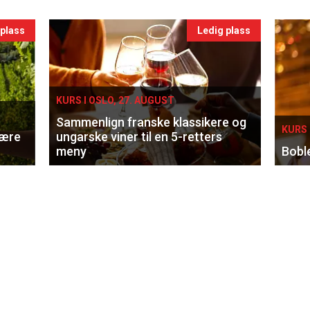
 plass
Ledig plass
KURS I OSLO, 27. AUGUST
Sammenlign franske klassikere og
KURS 
lære
ungarske viner til en 5-retters
meny
Bobl