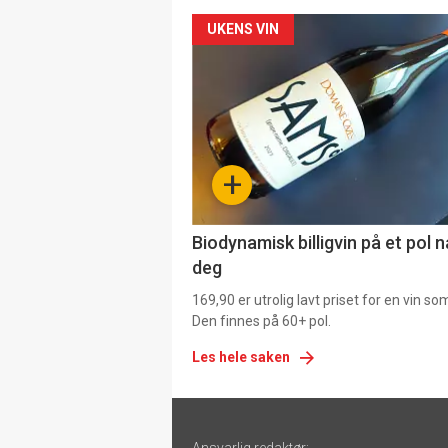
Forsiden
UKENS VIN
akkurat
nå
-
+
4
Biodynamisk billigvin på et pol 
deg
169,90 er utrolig lavt priset for en vin s
Den finnes på 60+ pol.
Les hele saken
Footer