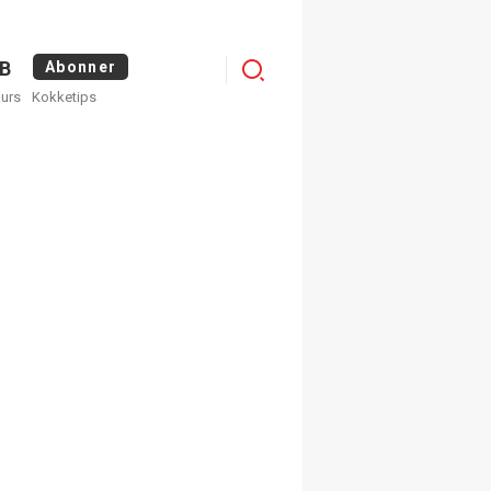
Menu
B
Abonner
kurs
Kokketips
profile
egistrer deg