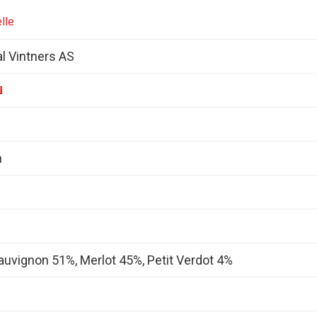
lle
al Vintners AS
n
uvignon 51%, Merlot 45%, Petit Verdot 4%