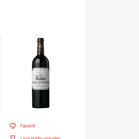
Favoritt
Legg til Min vinkjeller