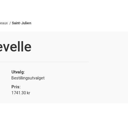
deaux
/
Saint-Julien
velle
Utvalg:
Bestillingsutvalget
Pris:
1741.30 kr