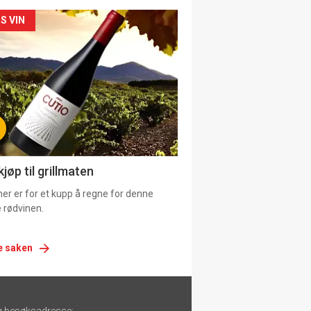
siden
S VIN
urat
jøp til grillmaten
er er for et kupp å regne for denne
 rødvinen.
e saken