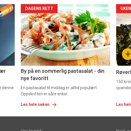
Forsiden
For
DAGENS RETT
UKEN
akkurat
akk
nå
nå
-
-
+
5
6
nær
By på en sommerlig pastasalat - din
Røverk
nye favoritt
150 kron
om denne.
En pastasalat til middag er alltid populært.
spanske
Oppskriften er såre enkel.
Les hele saken
Les hel