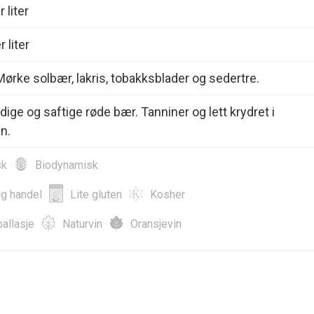
 liter
 liter
ørke solbær, lakris, tobakksblader og sedertre.
dige og saftige røde bær. Tanniner og lett krydret i
n.
sk
Biodynamisk
ig handel
Lite gluten
Kosher
allasje
Naturvin
Oransjevin