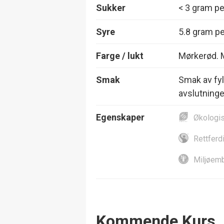
Sukker
< 3 gram per
Syre
5.8 gram per
Farge / lukt
Mørkerød. M
Smak
Smak av fyl
avslutninge
Egenskaper
Økologi
Rettferd
Miljøemb
Events
Kommende Kurs