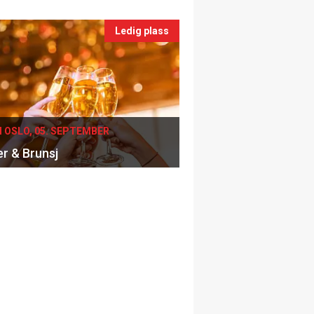
Ledig plass
I OSLO, 05. SEPTEMBER
er & Brunsj