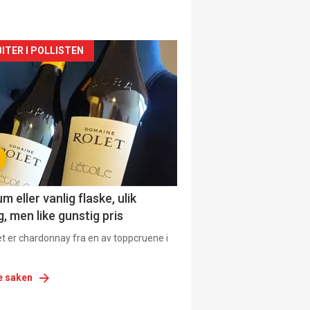
siden
ITER I POLLISTEN
urat
 eller vanlig flaske, ulik
, men like gunstig pris
et er chardonnay fra en av toppcruene i
e saken