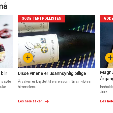
nå
Forsiden
For
GODBITER I POLLISTEN
GODB
akkurat
akk
nå
nå
-
-
+
+
2
3
Magnum
blir
Disse vinene er usannsynlig billige
årgang
ns søte
Årsaken er knyttet til eieren som får sin «lønn i
ruke
himmelen».
Innhold
Jura.
Les hele saken
Les hel