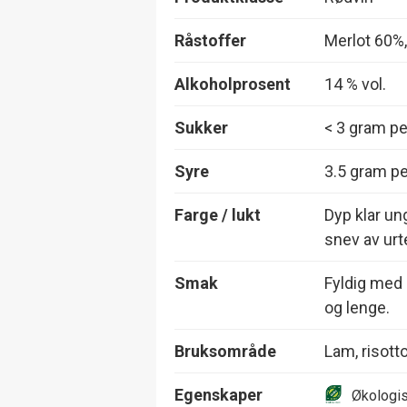
Råstoffer
Merlot 60%
Alkoholprosent
14 % vol.
Sukker
< 3 gram per
Syre
3.5 gram per
Farge / lukt
Dyp klar un
snev av urte
Smak
Fyldig med 
og lenge.
Bruksområde
Lam, risotto
Egenskaper
Økologi