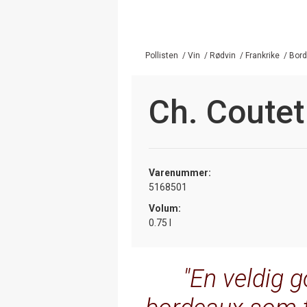
Pollisten
/
Vin
/
Rødvin
/
Frankrike
/
Bor
Ch. Coutet
Varenummer:
5168501
Volum:
0.75 l
En veldig g