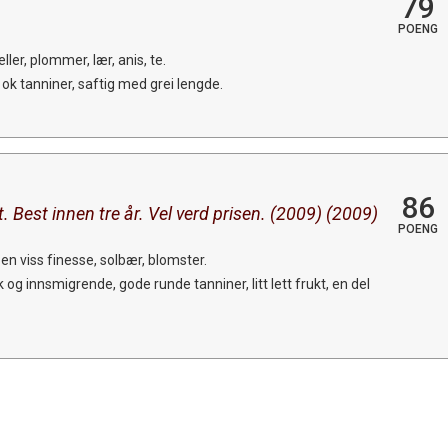
79
POENG
ler, plommer, lær, anis, te.
 ok tanniner, saftig med grei lengde.
86
. Best innen tre år. Vel verd prisen. (2009) (2009)
POENG
n viss finesse, solbær, blomster.
 og innsmigrende, gode runde tanniner, litt lett frukt, en del