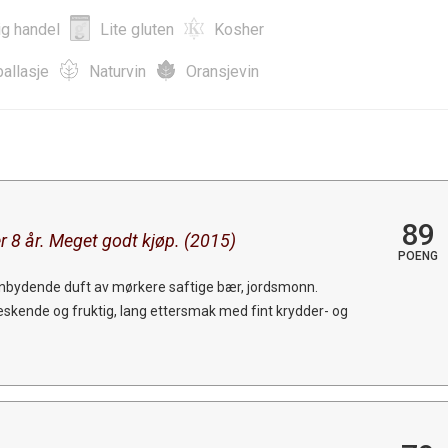
ig handel
Lite gluten
Kosher
allasje
Naturvin
Oransjevin
89
er 8 år. Meget godt kjøp. (2015)
POENG
nnbydende duft av mørkere saftige bær, jordsmonn.
 leskende og fruktig, lang ettersmak med fint krydder- og