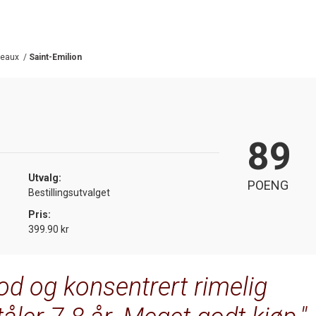
deaux
/
Saint-Emilion
89
Utvalg:
POENG
Bestillingsutvalget
Pris:
399.90 kr
od og konsentrert rimelig