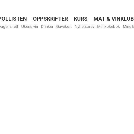
POLLISTEN
OPPSKRIFTER
KURS
MAT & VINKLUB
Menu
Dagens rett
Ukens vin
Drinker
Gavekort
Nyhetsbrev
Min kokebok
Mine 
Få ukentli
Vi tilbyr flere
kan fritt velge
tilsendt.
R