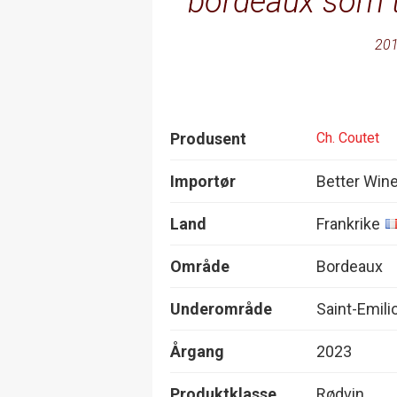
bordeaux som tå
201
Produsent
Ch. Coutet
Importør
Better Win
Land
Frankrike
Område
Bordeaux
Underområde
Saint-Emili
Årgang
2023
Produktklasse
Rødvin