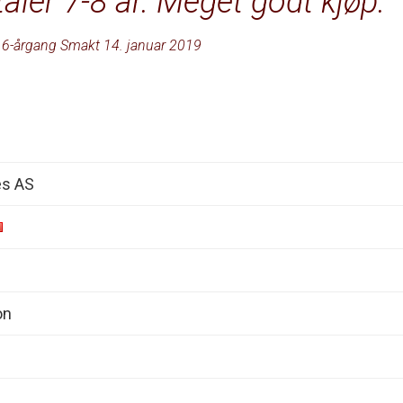
ler 7-8 år. Meget godt kjøp.
6-årgang Smakt 14. januar 2019
es AS
on