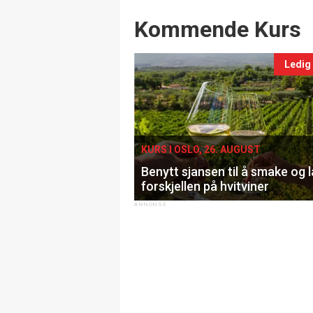
Events
Kommende Kurs
Ledig
KURS I OSLO, 26. AUGUST
Benytt sjansen til å smake og 
forskjellen på hvitviner