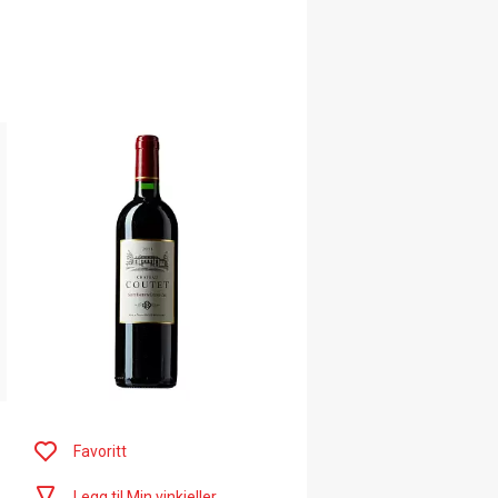
Favoritt
Legg til Min vinkjeller