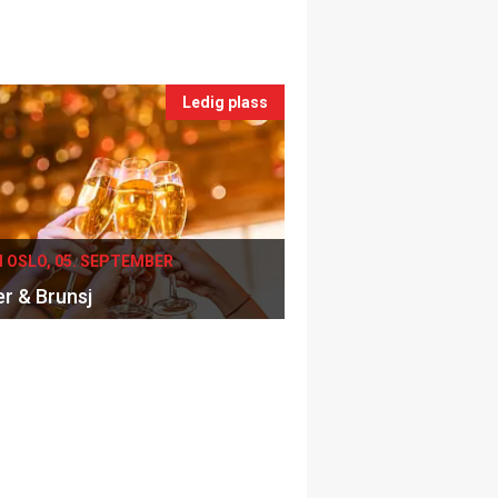
Ledig plass
I OSLO, 05. SEPTEMBER
er & Brunsj