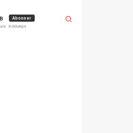
Menu
B
Abonner
kurs
Kokketips
profile
×
ge nyhetsbrev fra
Apéritif
 ukentlige nyhetsbrev. Du
 hvilke du ønsker å få
egistrer deg