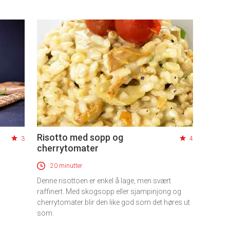
Risotto med sopp og
3
4
cherrytomater
20 minutter
Denne risottoen er enkel å lage, men svært
raffinert. Med skogsopp eller sjampinjong og
cherrytomater blir den like god som det høres ut
som.