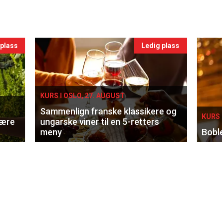
 plass
Ledig plass
KURS I OSLO, 27. AUGUST
Sammenlign franske klassikere og
KURS 
lære
ungarske viner til en 5-retters
meny
Bobl