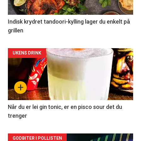
Indisk krydret tandoori-kylling lager du enkelt på
grillen
Forsiden
UKENS DRINK
akkurat
nå
+
-
2
Når du er lei gin tonic, er en pisco sour det du
trenger
Forsiden
GODBITER I POLLISTEN