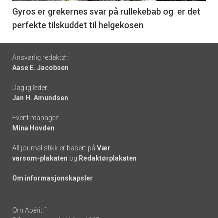
6
Gyros er grekernes svar på rullekebab og er det
perfekte tilskuddet til helgekosen
Footer
Ansvarlig redaktør:
Aase E. Jacobsen
-
Daglig leder:
links
Jan H. Amundsen
Event manager:
Mina Hovden
All journalistikk er basert på
Vær
varsom-plakaten
og
Redaktørplakaten
Om informasjonskapsler
Om Apéritif: