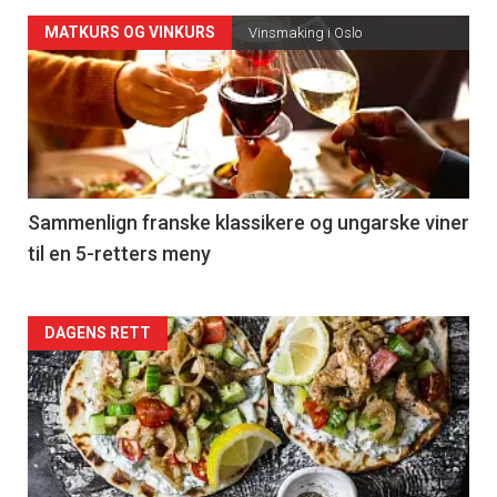
Forsiden
MATKURS OG VINKURS
Vinsmaking i Oslo
akkurat
nå
-
5
Sammenlign franske klassikere og ungarske viner
til en 5-retters meny
Forsiden
DAGENS RETT
akkurat
nå
-