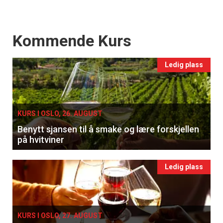
Events
Kommende Kurs
Ledig plass
KURS I OSLO, 26. AUGUST
Benytt sjansen til å smake og lære forskjellen
på hvitviner
Ledig plass
KURS I OSLO, 27. AUGUST