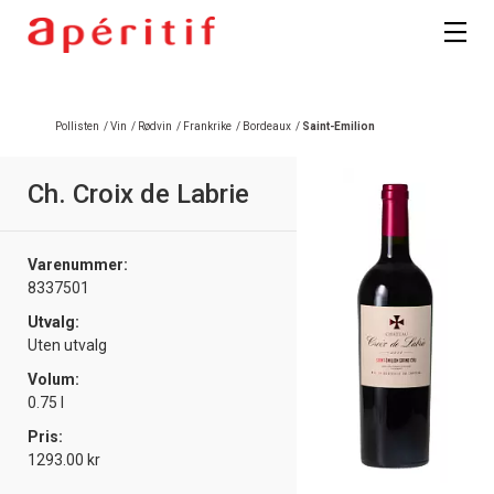
Registrer deg
Pollisten
/
Vin
/
Rødvin
/
Frankrike
/
Bordeaux
/
Saint-Emilion
Ch. Croix de Labrie
Varenummer:
8337501
Utvalg:
Uten utvalg
Volum:
0.75 l
Pris:
1293.00 kr