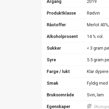
Årgang
2019
Produktklasse
Rødvin
Råstoffer
Merlot 40%
Alkoholprosent
14 % vol.
Sukker
< 3 gram per
Syre
5.5 gram per
Farge / lukt
Klar dypere
Smak
Fyldig med m
Bruksområde
Svin, lam
Egenskaper
Økologi