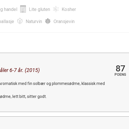
ig handel
Lite gluten
Kosher
allasje
Naturvin
Oransjevin
87
ler 6-7 år. (2015)
POENG
 Aromatisk med fin solbær og plommesødme, klassisk med
dme, lett bitt, sitter godt.