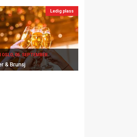
Ledig plass
I OSLO, 05. SEPTEMBER
er & Brunsj