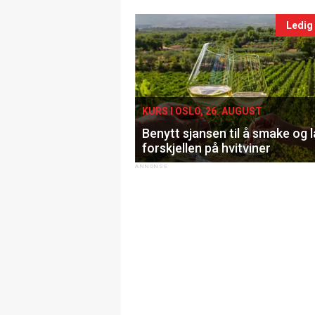
Ledig
KURS I OSLO, 26. AUGUST
Benytt sjansen til å smake og 
forskjellen på hvitviner