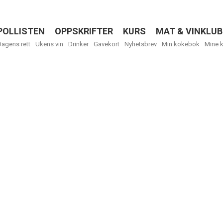
POLLISTEN
OPPSKRIFTER
KURS
MAT & VINKLUB
Menu
Dagens rett
Ukens vin
Drinker
Gavekort
Nyhetsbrev
Min kokebok
Mine 
R