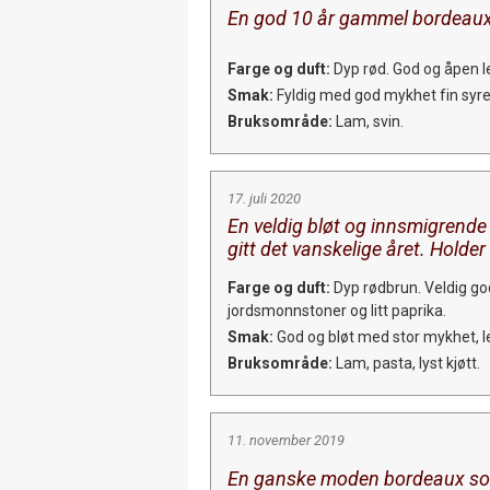
En god 10 år gammel bordeaux 
Farge og duft:
Dyp rød. God og åpen le
Smak:
Fyldig med god mykhet fin syre, 
Bruksområde:
Lam, svin.
17. juli 2020
En veldig bløt og innsmigrend
gitt det vanskelige året. Holder
Farge og duft:
Dyp rødbrun. Veldig go
jordsmonnstoner og litt paprika.
Smak:
God og bløt med stor mykhet, let
Bruksområde:
Lam, pasta, lyst kjøtt.
11. november 2019
En ganske moden bordeaux som h