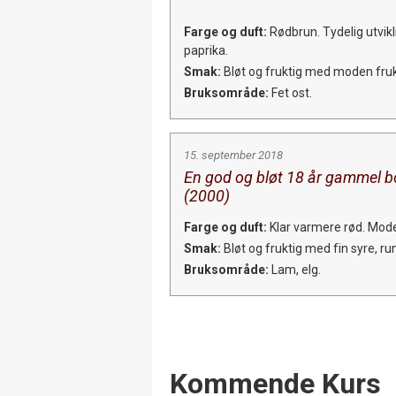
Farge og duft:
Rødbrun. Tydelig utvikli
paprika.
Smak:
Bløt og fruktig med moden frukt,
Bruksområde:
Fet ost.
15. september 2018
En god og bløt 18 år gammel bo
(2000)
Farge og duft:
Klar varmere rød. Mod
Smak:
Bløt og fruktig med fin syre, rund
Bruksområde:
Lam, elg.
Events
Kommende Kurs