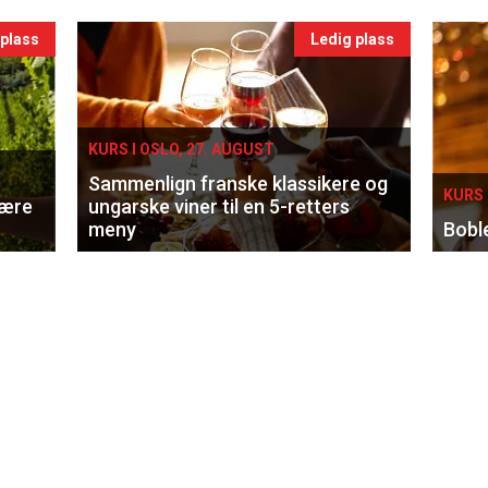
 plass
Ledig plass
KURS I OSLO, 27. AUGUST
Sammenlign franske klassikere og
KURS 
lære
ungarske viner til en 5-retters
meny
Bobl