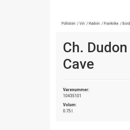
Pollisten
/
Vin
/
Rødvin
/
Frankrike
/
Bor
Ch. Dudon 
Cave
Varenummer:
10435101
Volum:
0.75 l