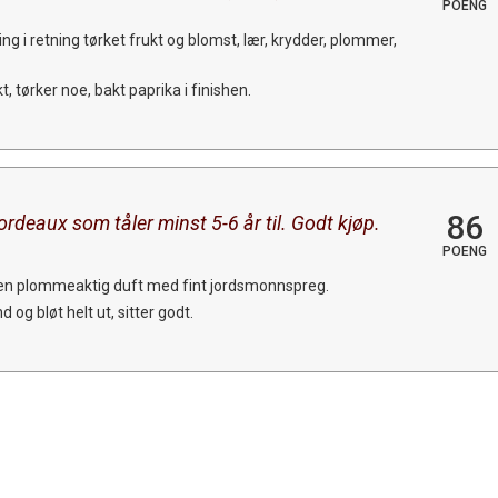
POENG
ng i retning tørket frukt og blomst, lær, krydder, plommer,
 tørker noe, bakt paprika i finishen.
86
rdeaux som tåler minst 5-6 år til. Godt kjøp.
POENG
en plommeaktig duft med fint jordsmonnspreg.
 og bløt helt ut, sitter godt.