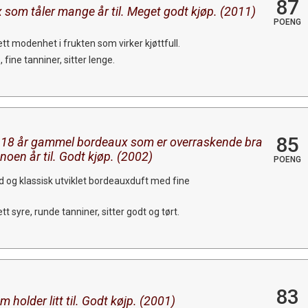
87
som tåler mange år til. Meget godt kjøp. (2011)
POENG
tt modenhet i frukten som virker kjøttfull.
fine tanniner, sitter lenge.
85
e 18 år gammel bordeaux som er overraskende bra
 noen år til. Godt kjøp. (2002)
POENG
d og klassisk utviklet bordeauxduft med fine
t syre, runde tanniner, sitter godt og tørt.
83
older litt til. Godt køjp. (2001)