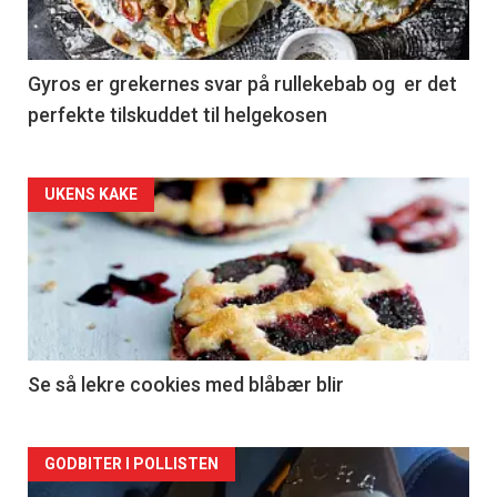
Gyros er grekernes svar på rullekebab og er det
perfekte tilskuddet til helgekosen
Forsiden
UKENS KAKE
akkurat
nå
-
2
Se så lekre cookies med blåbær blir
Forsiden
GODBITER I POLLISTEN