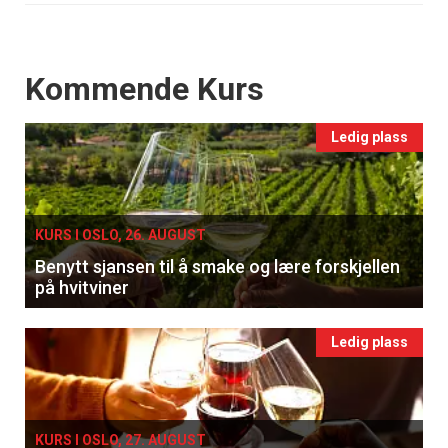
Events
Kommende Kurs
Ledig plass
KURS I OSLO, 26. AUGUST
Benytt sjansen til å smake og lære forskjellen
på hvitviner
Ledig plass
KURS I OSLO, 27. AUGUST