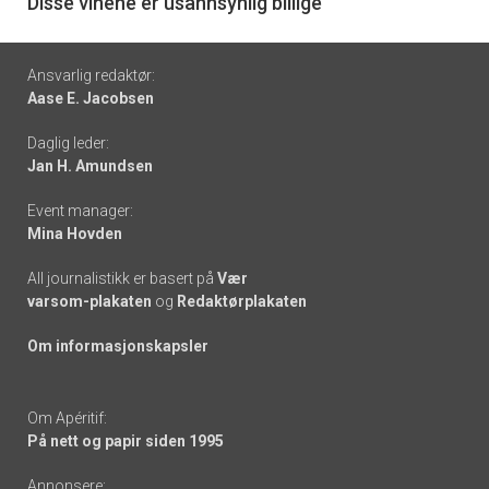
6
Disse vinene er usannsynlig billige
Footer
Ansvarlig redaktør:
Aase E. Jacobsen
-
Daglig leder:
links
Jan H. Amundsen
Event manager:
Mina Hovden
All journalistikk er basert på
Vær
varsom-plakaten
og
Redaktørplakaten
Om informasjonskapsler
Om Apéritif:
På nett og papir siden 1995
Annonsere: