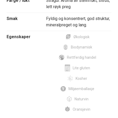
Farge / lukt
Strågul. Aroma av steinfrukt, sitrus,
lett røyk preg.
Smak
Fyldig og konsentrert, god struktur,
mineralpreget og lang.
Egenskaper
Økologisk
Biodynamisk
Rettferdig handel
Lite gluten
Kosher
Miljøemballasje
Naturvin
Oransjevin