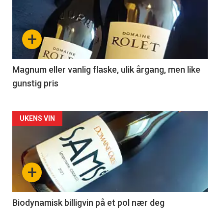
akkurat
nå
+
-
3
Magnum eller vanlig flaske, ulik årgang, men like
gunstig pris
Forsiden
UKENS VIN
akkurat
nå
+
-
4
Biodynamisk billigvin på et pol nær deg