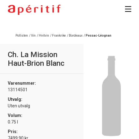
Registrer deg
Pollisten
/
Vin
/
Hvitvin
/
Frankrike
/
Bordeaux
/
Pessac-Léognan
Ch. La Mission
Haut-Brion Blanc
Varenummer:
13114501
Utvalg:
Uten utvalg
Volum:
0.75 l
Pris:
7499.90 kr