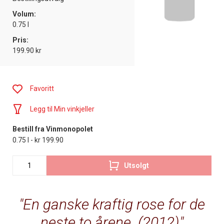
Volum:
0.75 l
Pris:
199.90 kr
Favoritt
Legg til Min vinkjeller
Bestill fra Vinmonopolet
0.75 l - kr 199.90
Utsolgt
En ganske kraftig rose for de
neste to årene. (2012)