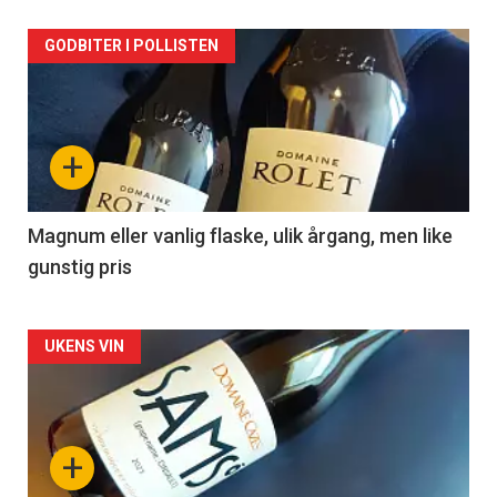
Forsiden
GODBITER I POLLISTEN
akkurat
nå
+
-
3
Magnum eller vanlig flaske, ulik årgang, men like
gunstig pris
Forsiden
UKENS VIN
akkurat
nå
+
-