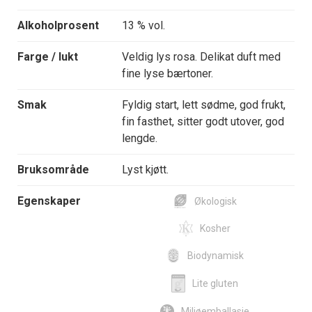
Alkoholprosent
13 % vol.
Farge / lukt
Veldig lys rosa. Delikat duft med
fine lyse bærtoner.
Smak
Fyldig start, lett sødme, god frukt,
fin fasthet, sitter godt utover, god
lengde.
Bruksområde
Lyst kjøtt.
Egenskaper
Økologisk
Kosher
Biodynamisk
Lite gluten
Miljøemballasje