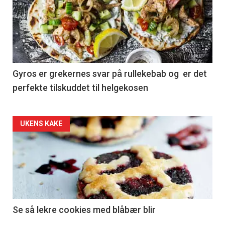
Gyros er grekernes svar på rullekebab og er det
perfekte tilskuddet til helgekosen
Forsiden
UKENS KAKE
akkurat
nå
-
2
Se så lekre cookies med blåbær blir