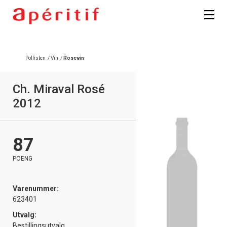
Pollisten
/
Vin
/
Rosevin
Ch. Miraval Rosé
2012
87
POENG
Varenummer:
623401
Utvalg:
Bestillingsutvalg