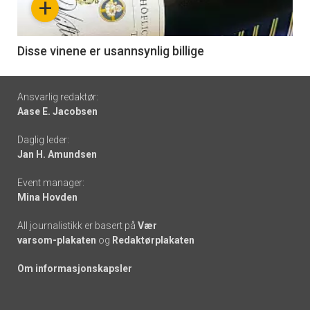
+
-
6
Disse vinene er usannsynlig billige
Footer
Ansvarlig redaktør:
Aase E. Jacobsen
-
Daglig leder:
links
Jan H. Amundsen
Event manager:
Mina Hovden
All journalistikk er basert på
Vær
varsom-plakaten
og
Redaktørplakaten
Om informasjonskapsler