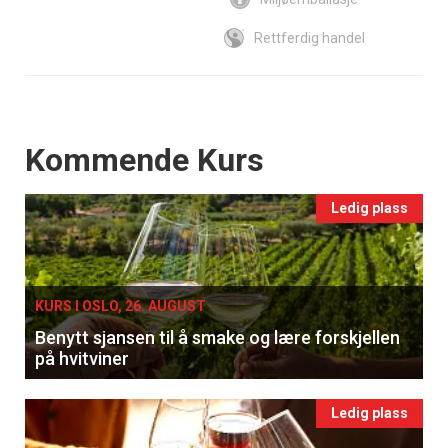
Rettferdig handel
Events
Kommende Kurs
Ledig plass
KURS I OSLO, 26. AUGUST
Benytt sjansen til å smake og lære forskjellen
på hvitviner
Ledig plass