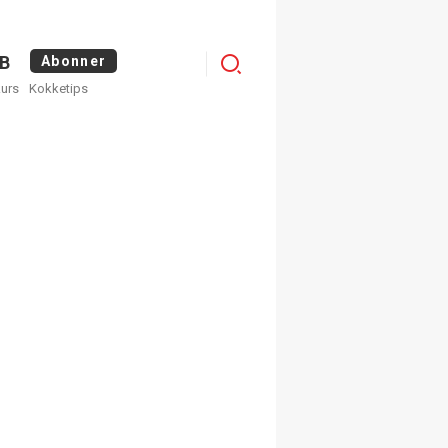
Menu
B
Abonner
kurs
Kokketips
profile
×
ge nyhetsbrev fra
Apéritif
 ukentlige nyhetsbrev. Du
 hvilke du ønsker å få
egistrer deg