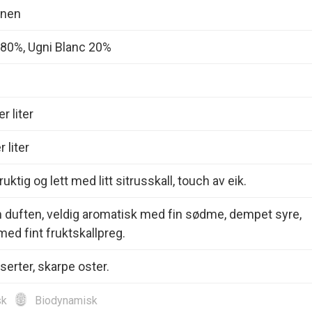
nnen
80%, Ugni Blanc 20%
r liter
 liter
ruktig og lett med litt sitrusskall, touch av eik.
 duften, veldig aromatisk med fin sødme, dempet syre,
med fint fruktskallpreg.
serter, skarpe oster.
sk
Biodynamisk