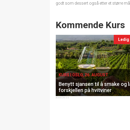
godt som dessert også etter et større mål
Events
Kommende Kurs
Ledig
KURS I OSLO, 26. AUGUST
Benytt sjansen til å smake og 
forskjellen på hvitviner