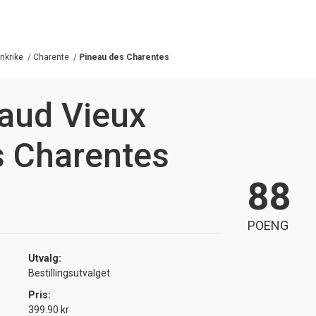
nkrike
/
Charente
/
Pineau des Charentes
aud Vieux
s Charentes
88
POENG
Utvalg:
Bestillingsutvalget
Pris:
399.90 kr