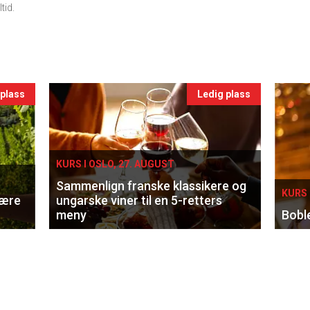
tid.
 plass
Ledig plass
KURS I OSLO, 27. AUGUST
Sammenlign franske klassikere og
KURS 
lære
ungarske viner til en 5-retters
meny
Bobl