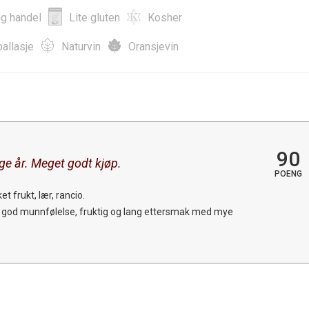
ig handel
Lite gluten
Kosher
allasje
Naturvin
Oransjevin
90
ge år. Meget godt kjøp.
POENG
ket frukt, lær, rancio.
re, god munnfølelse, fruktig og lang ettersmak med mye