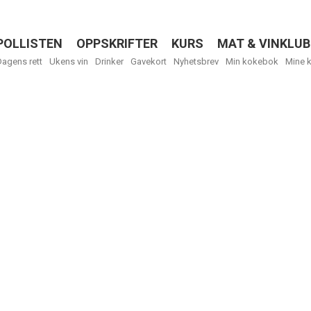
POLLISTEN
OPPSKRIFTER
KURS
MAT & VINKLUB
Menu
Dagens rett
Ukens vin
Drinker
Gavekort
Nyhetsbrev
Min kokebok
Mine 
Få ukentli
Vi tilbyr flere
kan fritt velge
tilsendt.
R