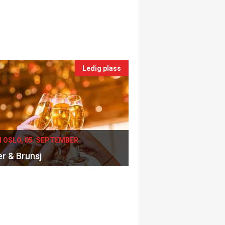
Ledig plass
I OSLO, 05. SEPTEMBER
er & Brunsj