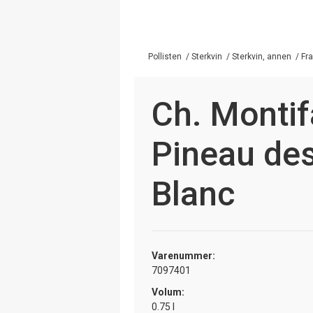
Pollisten
/
Sterkvin
/
Sterkvin, annen
/
Fra
Ch. Montif
Pineau de
Blanc
Varenummer:
7097401
Volum:
0.75 l