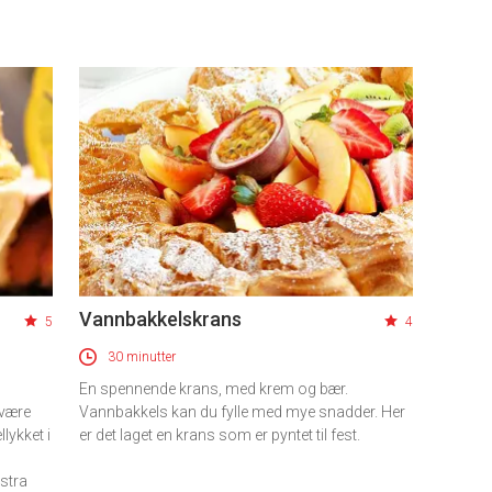
Vannbakkelskrans
5
4
30 minutter
En spennende krans, med krem og bær.
 være
Vannbakkels kan du fylle med mye snadder. Her
llykket i
er det laget en krans som er pyntet til fest.
stra