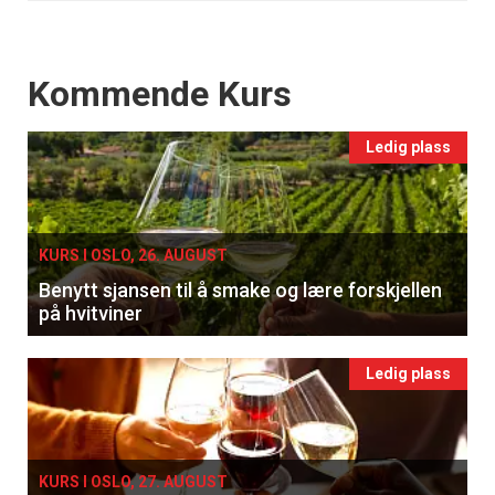
Events
Kommende Kurs
Ledig plass
KURS I OSLO, 26. AUGUST
Benytt sjansen til å smake og lære forskjellen
på hvitviner
Ledig plass
KURS I OSLO, 27. AUGUST