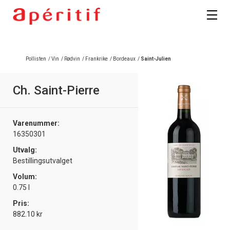
Registrer deg
Pollisten
/
Vin
/
Rødvin
/
Frankrike
/
Bordeaux
/
Saint-Julien
Ch. Saint-Pierre
Varenummer:
16350301
Utvalg:
Bestillingsutvalget
Volum:
0.75 l
Pris:
882.10 kr