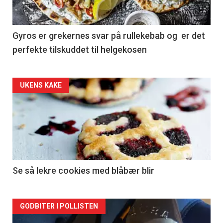
Gyros er grekernes svar på rullekebab og er det
perfekte tilskuddet til helgekosen
Forsiden
UKENS KAKE
akkurat
nå
-
2
Se så lekre cookies med blåbær blir
Forsiden
GODBITER I POLLISTEN