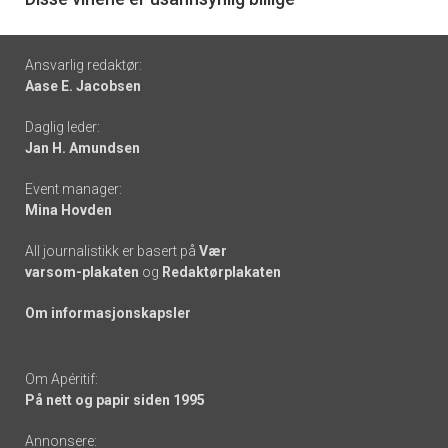
6
Footer
Ansvarlig redaktør:
Aase E. Jacobsen
-
Daglig leder:
links
Jan H. Amundsen
Event manager:
Mina Hovden
All journalistikk er basert på
Vær
varsom-plakaten
og
Redaktørplakaten
Om informasjonskapsler
Om Apéritif:
På nett og papir siden 1995
Annonsere: