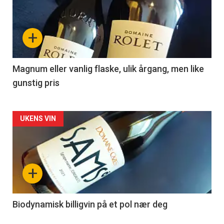
akkurat
nå
+
-
3
Magnum eller vanlig flaske, ulik årgang, men like
gunstig pris
Forsiden
UKENS VIN
akkurat
nå
+
-
4
Biodynamisk billigvin på et pol nær deg