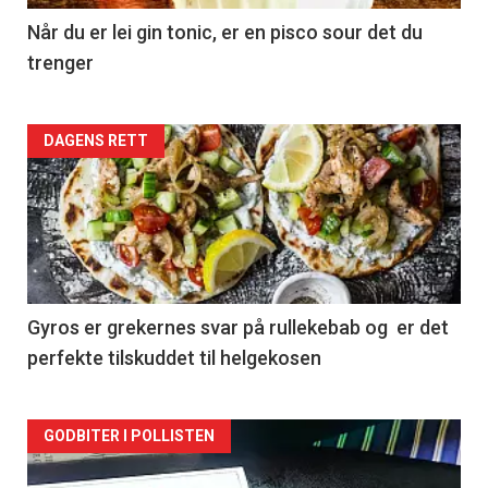
Når du er lei gin tonic, er en pisco sour det du
trenger
Forsiden
DAGENS RETT
akkurat
nå
-
2
Gyros er grekernes svar på rullekebab og er det
perfekte tilskuddet til helgekosen
Forsiden
GODBITER I POLLISTEN
akkurat