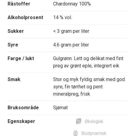
Råstoffer
Chardonnay 100%
Alkoholprosent
14 % vol.
Sukker
< 3 gram per liter
Syre
4.6 gram per liter
Farge / lukt
Gulgrønn. Lett og delikat med fint
preg av grønt eple, integrert eik
Smak
Stor og myk fyldig smak med god
syre, fin tørrhet og pent
mineralpreg, frisk
Bruksområde
Sjømat
Egenskaper
Økologisk
Biodynamisk