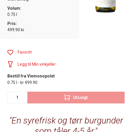
Volum:
0.75 l
Pris:
499.90 kr
Favoritt
Legg til Min vinkjeller
Bestill fra Vinmonopolet
0.75 l - kr 499.90
Utsolgt
En syrefrisk og tørr burgunder
som tåler 4-5 år.