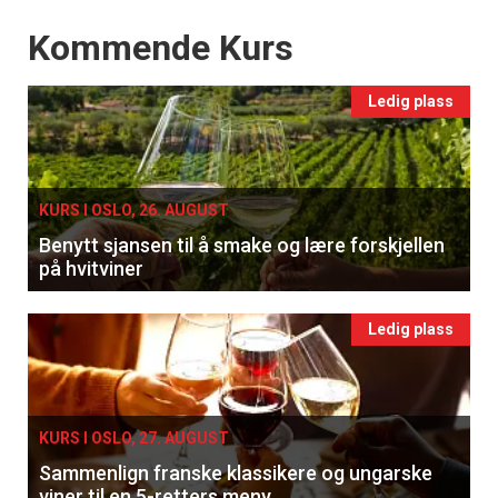
Events
Kommende Kurs
Ledig plass
KURS I OSLO, 26. AUGUST
Benytt sjansen til å smake og lære forskjellen
på hvitviner
Ledig plass
KURS I OSLO, 27. AUGUST
Sammenlign franske klassikere og ungarske
viner til en 5-retters meny