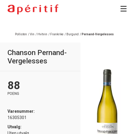
Registrer deg
Pollisten
/
Vin
/
Hvitvin
/
Frankrike
/
Burgund
/
Pernand-Vergelesses
Chanson Pernand-
Vergelesses
88
POENG
Varenummer:
16305301
Utvalg:
Uten utvalg