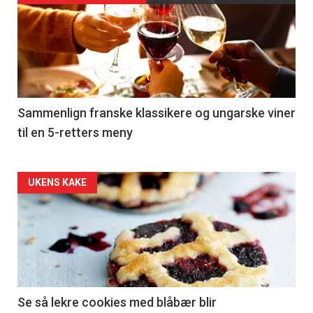
akkurat
nå
-
5
Sammenlign franske klassikere og ungarske viner
til en 5-retters meny
Forsiden
UKENS KAKE
akkurat
nå
-
6
Se så lekre cookies med blåbær blir