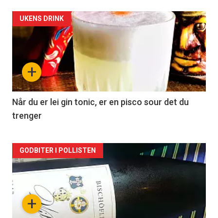
Forsiden
UKENS DRINK
akkurat
nå
+
-
2
Når du er lei gin tonic, er en pisco sour det du
trenger
Forsiden
GODBITER I POLLISTEN
akkurat
nå
+
-