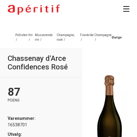
Pollisten
Vin
Musserende
Champagne,
Frankrike
Champagne
Øvrige
/
/
vin
/
rosé
/
/
/
Chassenay d'Arce
Confidences Rosé
87
POENG
Varenummer:
16538701
Utvalg: