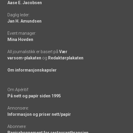
Aase E. Jacobsen
-
Daglig leder:
links
Jan H. Amundsen
Event manager:
Mina Hovden
All journalistikk er basert på
Vær
varsom-plakaten
og
Redaktørplakaten
Om informasjonskapsler
Om Apéritif:
På nett og papir siden 1995
Annonsere:
Informasjon og priser nett/papir
Abonnere:
Papirabonnement for restaurantbransjen