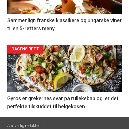
-
5
Sammenlign franske klassikere og ungarske viner
til en 5-retters meny
Forsiden
DAGENS RETT
akkurat
nå
-
6
Gyros er grekernes svar på rullekebab og er det
perfekte tilskuddet til helgekosen
Footer
Ansvarlig redaktør: