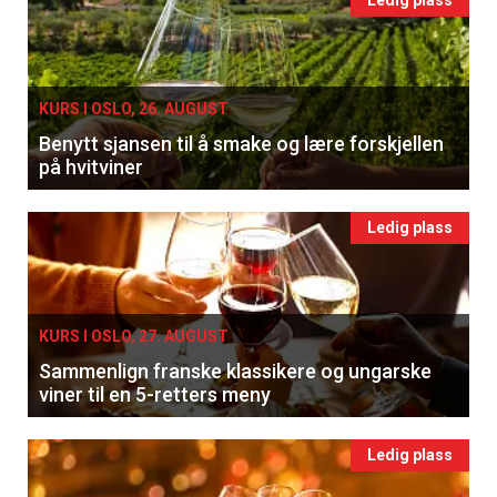
KURS I OSLO, 26. AUGUST
Benytt sjansen til å smake og lære forskjellen
på hvitviner
Ledig plass
KURS I OSLO, 27. AUGUST
Sammenlign franske klassikere og ungarske
viner til en 5-retters meny
Ledig plass