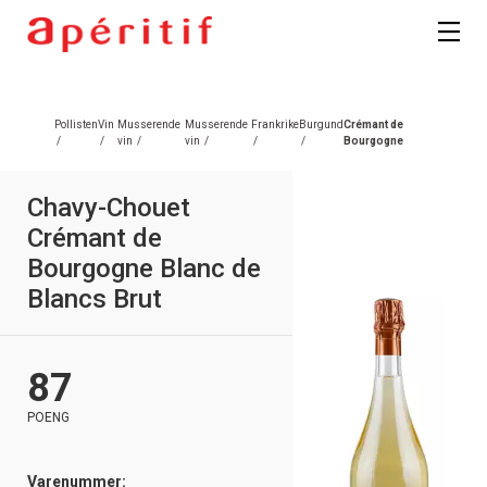
Registrer deg
Pollisten
Vin
Musserende
Musserende
Frankrike
Burgund
Crémant de
/
/
vin
/
vin
/
/
/
Bourgogne
Chavy-Chouet
Crémant de
Bourgogne Blanc de
Blancs Brut
87
POENG
Varenummer: