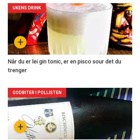
Forsiden
UKENS DRINK
akkurat
nå
+
-
2
Når du er lei gin tonic, er en pisco sour det du
trenger
Forsiden
GODBITER I POLLISTEN
akkurat
nå
+
-