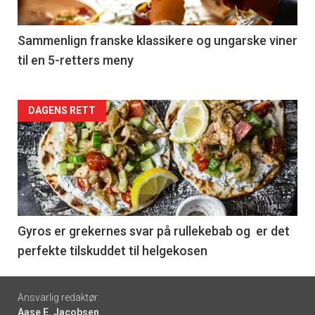
-
5
Sammenlign franske klassikere og ungarske viner
til en 5-retters meny
Forsiden
DAGENS RETT
akkurat
nå
-
6
Gyros er grekernes svar på rullekebab og er det
perfekte tilskuddet til helgekosen
Footer
Ansvarlig redaktør:
Aase E. Jacobsen