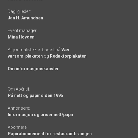
-
Daglig leder:
links
Jan H. Amundsen
Event manager:
Mina Hovden
All journalistikk er basert på
Vær
varsom-plakaten
og
Redaktørplakaten
Om informasjonskapsler
Om Apéritif:
På nett og papir siden 1995
Annonsere:
Informasjon og priser nett/papir
Abonnere:
Papirabonnement for restaurantbransjen