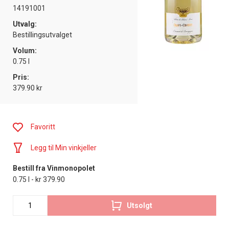
14191001
Utvalg:
Bestillingsutvalget
Volum:
0.75 l
Pris:
379.90 kr
Favoritt
Legg til Min vinkjeller
Bestill fra Vinmonopolet
0.75 l - kr 379.90
Utsolgt