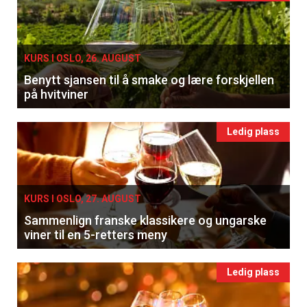
KURS I OSLO, 26. AUGUST
Benytt sjansen til å smake og lære forskjellen
på hvitviner
Ledig plass
KURS I OSLO, 27. AUGUST
Sammenlign franske klassikere og ungarske
viner til en 5-retters meny
Ledig plass