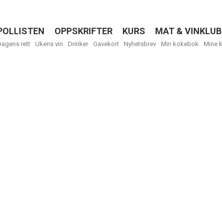
POLLISTEN
OPPSKRIFTER
KURS
MAT & VINKLUB
Menu
Dagens rett
Ukens vin
Drinker
Gavekort
Nyhetsbrev
Min kokebok
Mine 
R