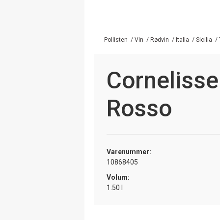
Pollisten
/
Vin
/
Rødvin
/
Italia
/
Sicilia
/
Corneliss
Rosso
Varenummer:
10868405
Volum:
1.50 l