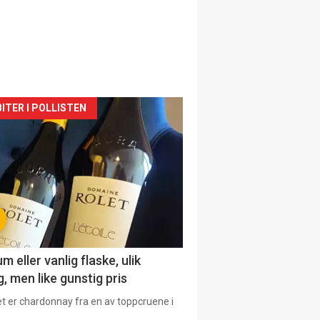
siden
ITER I POLLISTEN
urat
 eller vanlig flaske, ulik
, men like gunstig pris
et er chardonnay fra en av toppcruene i