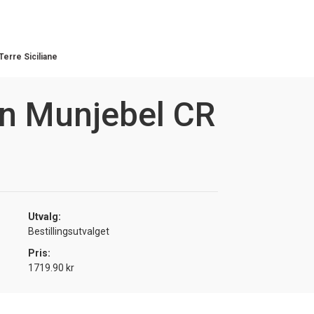
Terre Siciliane
en Munjebel CR
Utvalg:
Bestillingsutvalget
Pris:
1719.90 kr