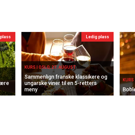
 plass
Ledig plass
KURS I OSLO, 27. AUGUST
Sammenlign franske klassikere og
KURS 
lære
ungarske viner til en 5-retters
meny
Bobl