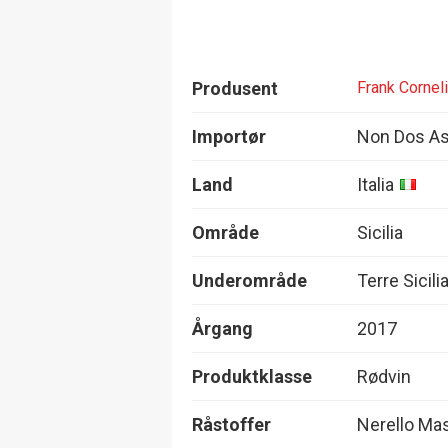
Produsent
Frank Cornel
Importør
Non Dos A
Land
Italia
Område
Sicilia
Underområde
Terre Sicili
Årgang
2017
Produktklasse
Rødvin
Råstoffer
Nerello Ma