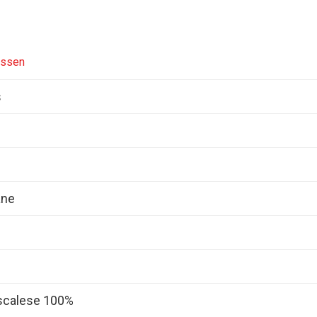
issen
s
ane
scalese 100%