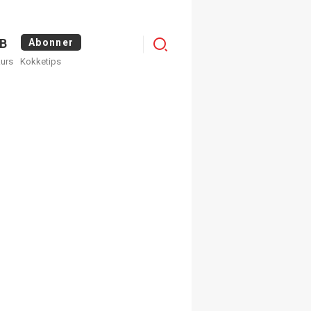
Menu
B
Abonner
kurs
Kokketips
profile
egistrer deg