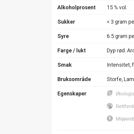
Alkoholprosent
15 % vol.
Sukker
< 3 gram per
Syre
6.5 gram per
Farge / lukt
Dyp rød. Ar
Smak
Intensitet, 
Bruksområde
Storfe, Lam 
Egenskaper
Økologi
Rettferd
Miljøemb