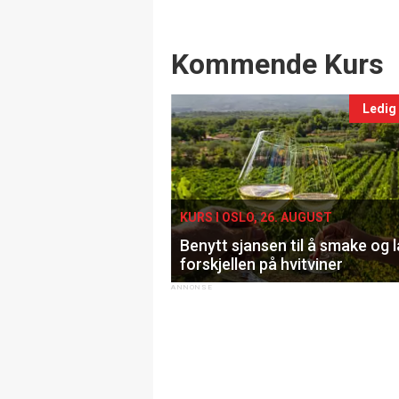
Events
Kommende Kurs
Ledig
KURS I OSLO, 26. AUGUST
Benytt sjansen til å smake og 
forskjellen på hvitviner