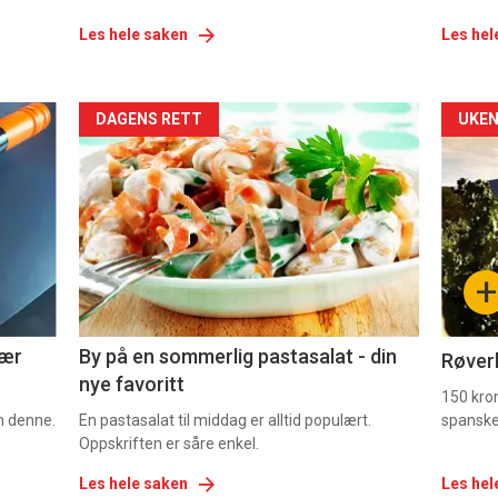
Les hele saken
Les hel
Forsiden
For
DAGENS RETT
UKEN
akkurat
akk
nå
nå
-
-
+
5
6
nær
By på en sommerlig pastasalat - din
Røverk
nye favoritt
150 kron
om denne.
En pastasalat til middag er alltid populært.
spanske
Oppskriften er såre enkel.
Les hele saken
Les hel