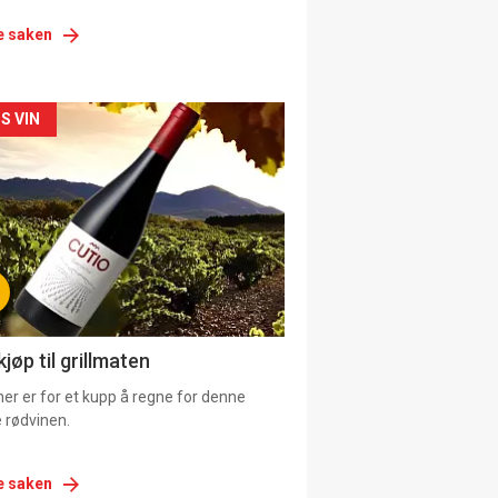
e saken
siden
S VIN
urat
jøp til grillmaten
er er for et kupp å regne for denne
 rødvinen.
e saken