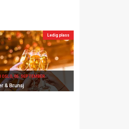
Ledig plass
I OSLO, 05. SEPTEMBER
er & Brunsj