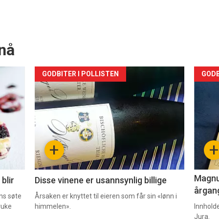
nå
Forsiden
For
GODBITER I POLLISTEN
GODB
akkurat
akk
nå
nå
-
-
+
+
2
3
Magnum
blir
Disse vinene er usannsynlig billige
årgang
ns søte
Årsaken er knyttet til eieren som får sin «lønn i
ruke
himmelen».
Innhold
Jura.