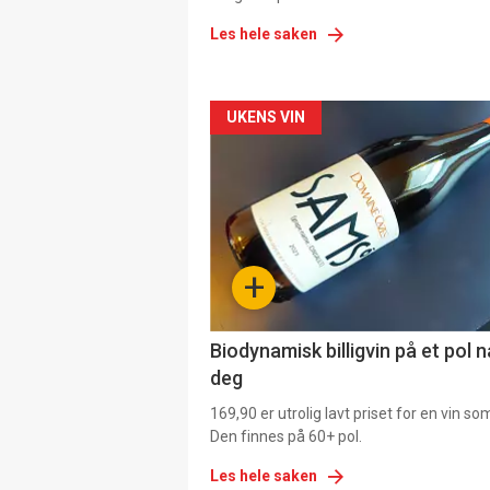
Les hele saken
Forsiden
UKENS VIN
akkurat
nå
-
+
4
Biodynamisk billigvin på et pol 
deg
169,90 er utrolig lavt priset for en vin s
Den finnes på 60+ pol.
Les hele saken