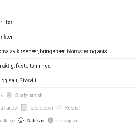
 liter
 liter
oma av kirsebær, bringebær, blomster og anis.
fruktig, faste tanniner.
og sau, Storvilt
sk
Biodynamisk
ig handel
Lite gluten
Kosher
allasje
Naturvin
Oransjevin