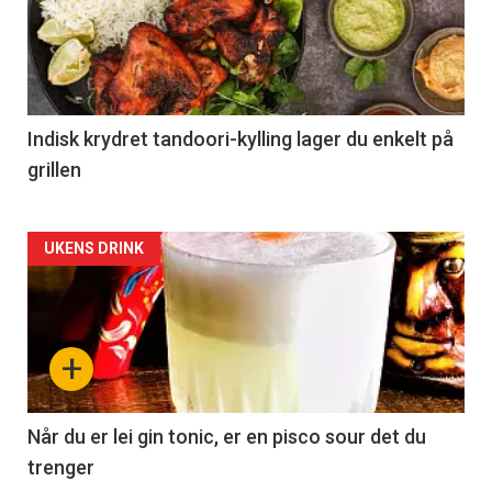
Indisk krydret tandoori-kylling lager du enkelt på
grillen
Forsiden
UKENS DRINK
akkurat
nå
+
-
2
Når du er lei gin tonic, er en pisco sour det du
trenger