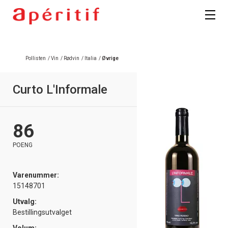
Pollisten
/
Vin
/
Rødvin
/
Italia
/
Øvrige
Curto L'Informale
86
POENG
Varenummer:
15148701
Utvalg:
Bestillingsutvalget