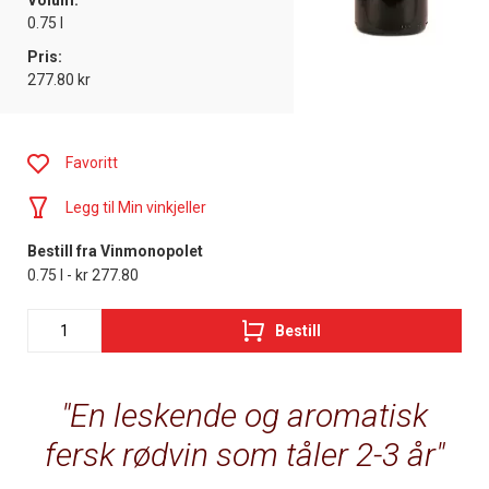
Volum:
0.75 l
Pris:
277.80 kr
Favoritt
Legg til Min vinkjeller
Bestill fra Vinmonopolet
0.75 l - kr 277.80
Bestill
En leskende og aromatisk
fersk rødvin som tåler 2-3 år