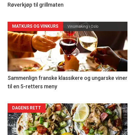
4
Røverkjøp til grillmaten
Forsiden
MATKURS OG VINKURS
Vinsmaking i Oslo
akkurat
nå
-
5
Sammenlign franske klassikere og ungarske viner
til en 5-retters meny
Forsiden
DAGENS RETT
akkurat
nå