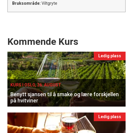
Bruksområde:
Viltgryte
Events
Kommende Kurs
Ledig plass
KURS I OSLO, 26. AUGUST
Benytt sjansen til å smake og lære forskjellen
på hvitviner
Ledig plass