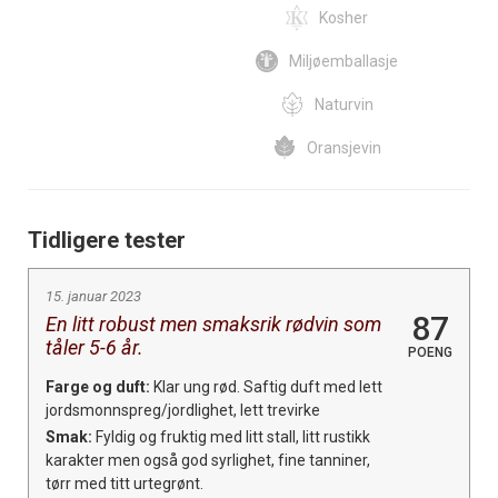
Kosher
Miljøemballasje
Naturvin
Oransjevin
Tidligere tester
15. januar 2023
87
En litt robust men smaksrik rødvin som
tåler 5-6 år.
POENG
Farge og duft:
Klar ung rød. Saftig duft med lett
jordsmonnspreg/jordlighet, lett trevirke
Smak:
Fyldig og fruktig med litt stall, litt rustikk
karakter men også god syrlighet, fine tanniner,
tørr med titt urtegrønt.