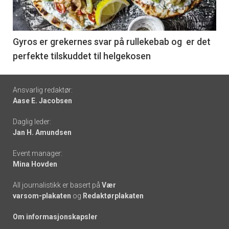
-
6
Gyros er grekernes svar på rullekebab og er det
perfekte tilskuddet til helgekosen
Footer
Ansvarlig redaktør:
Aase E. Jacobsen
-
Daglig leder:
links
Jan H. Amundsen
Event manager:
Mina Hovden
All journalistikk er basert på
Vær
varsom-plakaten
og
Redaktørplakaten
Om informasjonskapsler