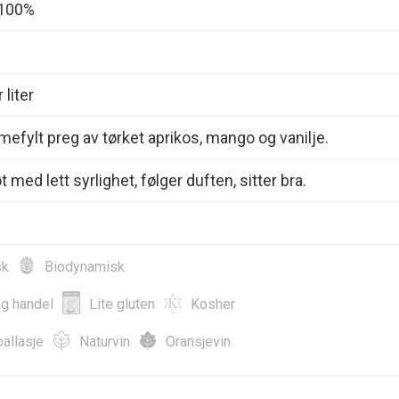
 100%
 liter
mefylt preg av tørket aprikos, mango og vanilje.
 med lett syrlighet, følger duften, sitter bra.
sk
Biodynamisk
ig handel
Lite gluten
Kosher
allasje
Naturvin
Oransjevin