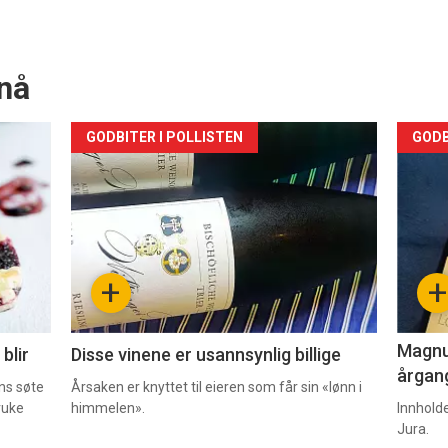
nå
Forsiden
For
GODBITER I POLLISTEN
GODB
akkurat
akk
nå
nå
-
-
+
+
2
3
Magnum
blir
Disse vinene er usannsynlig billige
årgang
ns søte
Årsaken er knyttet til eieren som får sin «lønn i
ruke
himmelen».
Innhold
Jura.