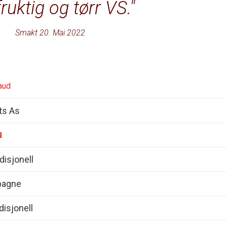
ruktig og tørr VS.
Smakt 20. Mai 2022
aud
its As
isjonell
pagne
disjonell