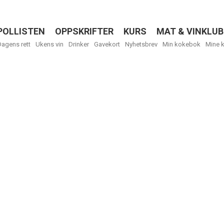
POLLISTEN
OPPSKRIFTER
KURS
MAT & VINKLUB
Menu
Dagens rett
Ukens vin
Drinker
Gavekort
Nyhetsbrev
Min kokebok
Mine 
R