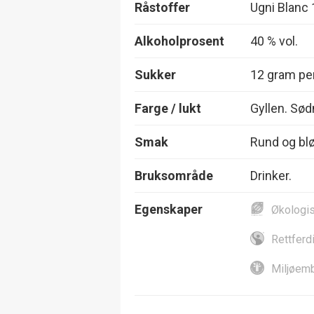
Råstoffer
Ugni Blanc
Alkoholprosent
40 % vol.
Sukker
12 gram per
Farge / lukt
Gyllen. Sød
Smak
Rund og bløt
Bruksområde
Drinker.
Egenskaper
Økologi
Rettferd
Miljøemb