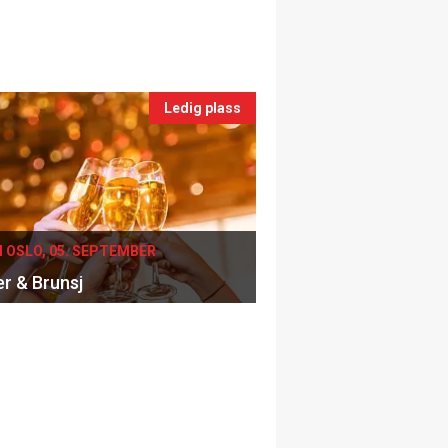
Ledig plass
I OSLO, 05. SEPTEMBER
er & Brunsj