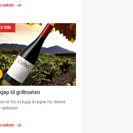
e saken
siden
S VIN
urat
jøp til grillmaten
er er for et kupp å regne for denne
 rødvinen.
e saken