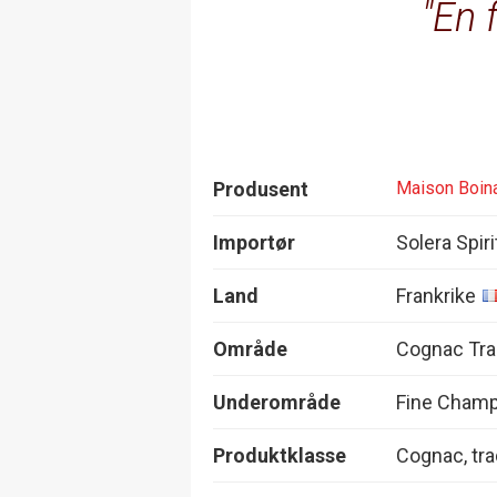
En f
Produsent
Maison Boin
Importør
Solera Spir
Land
Frankrike
Område
Cognac Trad
Underområde
Fine Cham
Produktklasse
Cognac, tra