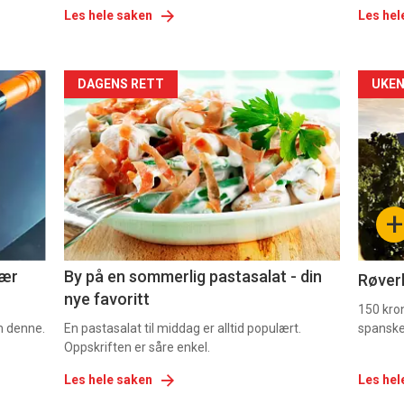
Les hele saken
Les hel
Forsiden
For
DAGENS RETT
UKEN
akkurat
akk
nå
nå
-
-
+
5
6
nær
By på en sommerlig pastasalat - din
Røverk
nye favoritt
150 kron
om denne.
En pastasalat til middag er alltid populært.
spanske
Oppskriften er såre enkel.
Les hele saken
Les hel