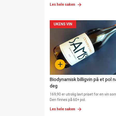
Les hele saken
Forsiden
UKENS VIN
akkurat
nå
-
+
4
Biodynamisk billigvin på et pol 
deg
169,90 er utrolig lavt priset for en vin s
Den finnes på 60+ pol.
Les hele saken