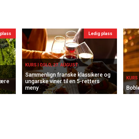
 plass
Ledig plass
KURS I OSLO, 27. AUGUST
Sammenlign franske klassikere og
KURS 
lære
ungarske viner til en 5-retters
meny
Bobl