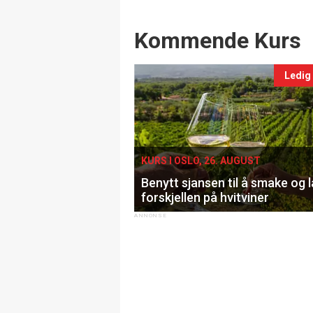
Events
Kommende Kurs
Ledig
KURS I OSLO, 26. AUGUST
Benytt sjansen til å smake og 
forskjellen på hvitviner