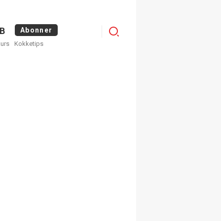
Menu
B
Abonner
kurs
Kokketips
profile
egistrer deg