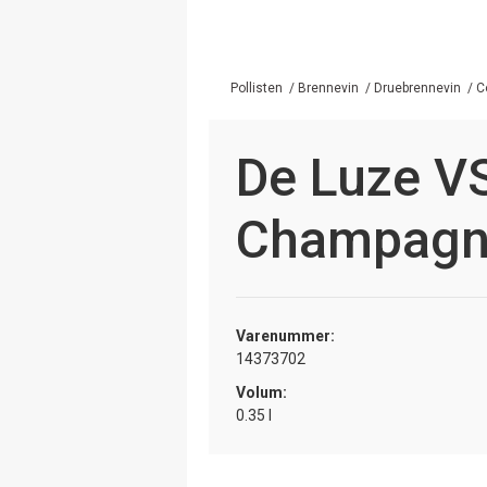
Pollisten
/
Brennevin
/
Druebrennevin
/
C
De Luze VS
Champag
Varenummer:
14373702
Volum:
0.35 l