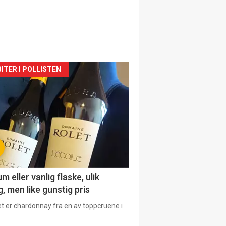
siden
ITER I POLLISTEN
urat
 eller vanlig flaske, ulik
, men like gunstig pris
et er chardonnay fra en av toppcruene i