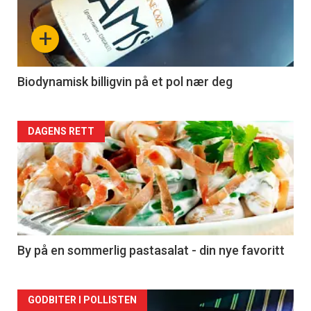
nå
+
-
4
Biodynamisk billigvin på et pol nær deg
Forsiden
DAGENS RETT
akkurat
nå
-
5
By på en sommerlig pastasalat - din nye favoritt
Forsiden
GODBITER I POLLISTEN