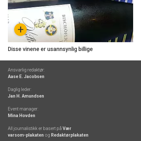
akkurat
nå
+
-
6
Disse vinene er usannsynlig billige
Footer
Ansvarlig redaktør:
Aase E. Jacobsen
-
Daglig leder:
links
Jan H. Amundsen
Event manager:
Mina Hovden
All journalistikk er basert på
Vær
varsom-plakaten
og
Redaktørplakaten