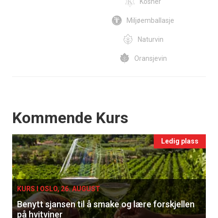
Kosher
Miljøemballasje
Naturvin
Oransjevin
Events
Kommende Kurs
Ledig plass
KURS I OSLO, 26. AUGUST
Benytt sjansen til å smake og lære forskjellen
på hvitviner