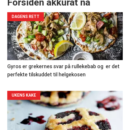
Forsiden akkurat nå
DAGENS RETT
Gyros er grekernes svar på rullekebab og er det
perfekte tilskuddet til helgekosen
Forsiden
UKENS KAKE
akkurat
nå