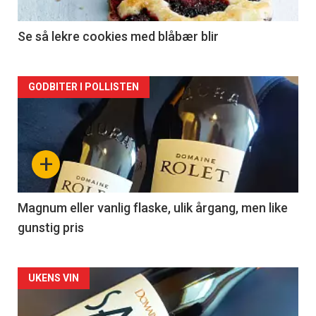
-
2
Se så lekre cookies med blåbær blir
Forsiden
GODBITER I POLLISTEN
akkurat
nå
+
-
3
Magnum eller vanlig flaske, ulik årgang, men like
gunstig pris
Forsiden
UKENS VIN
akkurat