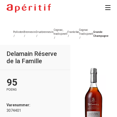
Cognac,
Cognac
Pollisten
Brennevin
Druebrennevin
Frankrike
Grande
tradisjonell
Tradisjonell
/
/
/
/
Champagne
/
/
Delamain Réserve
de la Famille
95
POENG
Varenummer:
3074401