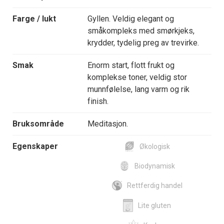
Farge / lukt
Gyllen. Veldig elegant og
småkompleks med smørkjeks,
krydder, tydelig preg av trevirke.
Smak
Enorm start, flott frukt og
komplekse toner, veldig stor
munnfølelse, lang varm og rik
finish.
Bruksområde
Meditasjon.
Egenskaper
Økologisk
Biodynamisk
Rettferdig handel
Lite gluten