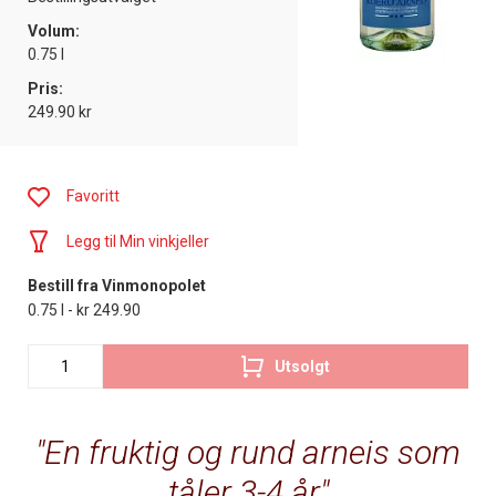
Volum:
0.75 l
Pris:
249.90 kr
Favoritt
Legg til Min vinkjeller
Bestill fra Vinmonopolet
0.75 l - kr 249.90
Utsolgt
En fruktig og rund arneis som
tåler 3-4 år