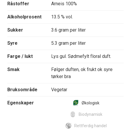
Råstoffer
Arneis 100%
Alkoholprosent
13.5 % vol.
Sukker
3.6 gram per liter
Syre
5.3 gram per liter
Farge / lukt
Lys gul. Sødmefylt floral duft.
Smak
Følger duften, ok frukt ok syre
tørker bra
Bruksområde
Vegetar
Egenskaper
Økologisk
Biodynamisk
Rettferdig handel