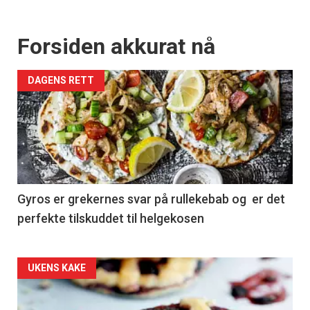
Forsiden akkurat nå
DAGENS RETT
Gyros er grekernes svar på rullekebab og er det
perfekte tilskuddet til helgekosen
Forsiden
UKENS KAKE
akkurat