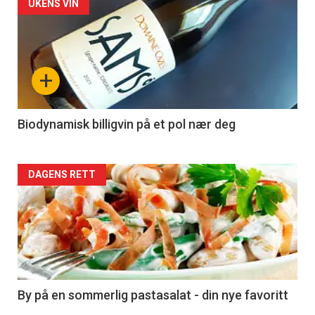
Forsiden
UKENS VIN
akkurat
nå
+
-
4
Biodynamisk billigvin på et pol nær deg
Forsiden
DAGENS RETT
akkurat
nå
-
5
By på en sommerlig pastasalat - din nye favoritt