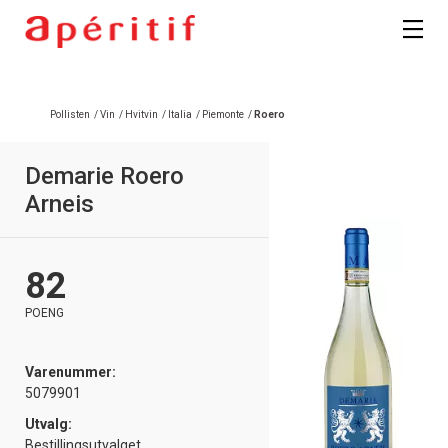
Registrer deg
Pollisten
/
Vin
/
Hvitvin
/
Italia
/
Piemonte
/
Roero
Demarie Roero
Arneis
82
POENG
Varenummer:
5079901
Utvalg:
Bestillingsutvalget