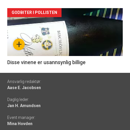
Forsiden
GODBITER I POLLISTEN
akkurat
nå
+
-
6
Disse vinene er usannsynlig billige
Footer
Ansvarlig redaktør:
Aase E. Jacobsen
-
Daglig leder:
links
Jan H. Amundsen
Event manager:
Mina Hovden