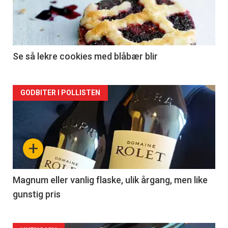
nå
-
2
Se så lekre cookies med blåbær blir
Forsiden
GODBITER I POLLISTEN
akkurat
nå
+
-
3
Magnum eller vanlig flaske, ulik årgang, men like
gunstig pris