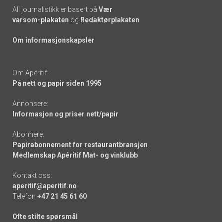
All journalistikk er basert på
Vær
varsom-plakaten
og
Redaktørplakaten
Om informasjonskapsler
Om Apéritif:
På nett og papir siden 1995
Annonsere:
Informasjon og priser nett/papir
Abonnere:
Papirabonnement for restaurantbransjen
Medlemskap Apéritif Mat- og vinklubb
Kontakt oss:
aperitif@aperitif.no
Telefon
+47 21 45 61 60
Ofte stilte spørsmål