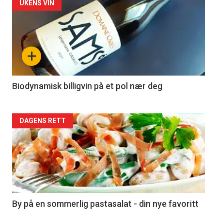
Forsiden
UKENS VIN
akkurat
nå
+
-
4
Biodynamisk billigvin på et pol nær deg
Forsiden
DAGENS RETT
akkurat
nå
-
5
By på en sommerlig pastasalat - din nye favoritt