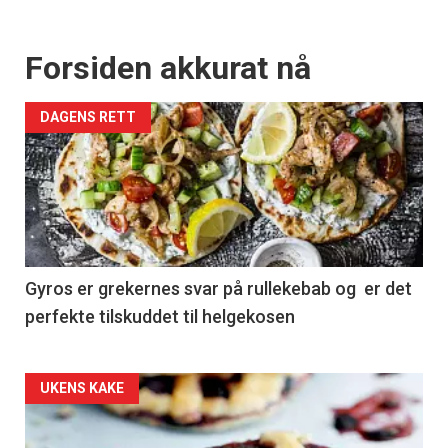
Forsiden akkurat nå
DAGENS RETT
Gyros er grekernes svar på rullekebab og er det
perfekte tilskuddet til helgekosen
Forsiden
UKENS KAKE
akkurat