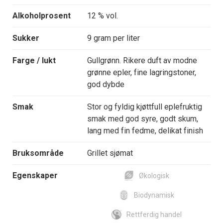
Alkoholprosent
12 % vol.
Sukker
9 gram per liter
Farge / lukt
Gullgrønn. Rikere duft av modne
grønne epler, fine lagringstoner,
god dybde
Smak
Stor og fyldig kjøttfull eplefruktig
smak med god syre, godt skum,
lang med fin fedme, delikat finish
Bruksområde
Grillet sjømat
Egenskaper
Økologisk
Biodynamisk
Rettferdig handel