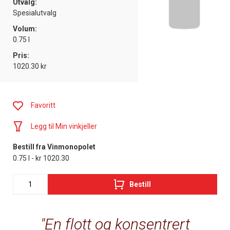
Utvalg:
Spesialutvalg
Volum:
0.75 l
Pris:
1020.30 kr
Favoritt
Legg til Min vinkjeller
Bestill fra Vinmonopolet
0.75 l - kr 1020.30
Bestill
En flott og konsentrert