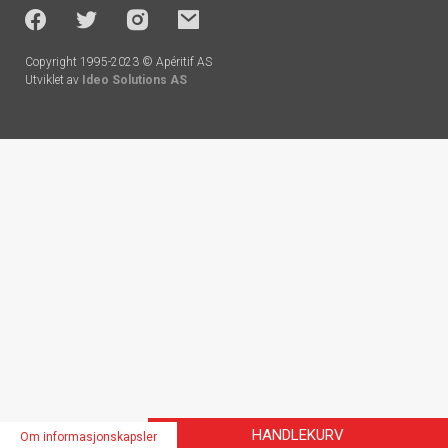
socials
Copyright 1995-2023 © Apéritif AS
Utviklet av
Ideo Solutions AS
Handlekurv
HANDLEKURV
Om informasjonskapsler