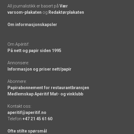
All journalistikk er basert på
Vær
varsom-plakaten
og
Redaktørplakaten
Om informasjonskapsler
Om Apéritif:
På nett og papir siden 1995
Annonsere:
Informasjon og priser nett/papir
Abonnere:
Papirabonnement for restaurantbransjen
Medlemskap Apéritif Mat- og vinklubb
Kontakt oss:
aperitif@aperitif.no
Telefon
+47 21 45 61 60
Ofte stilte spørsmål