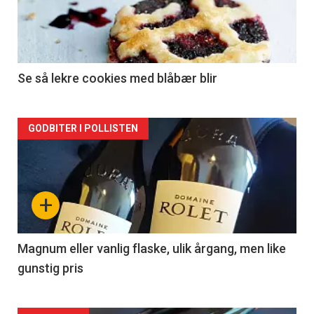
nå
-
2
Se så lekre cookies med blåbær blir
Forsiden
GODBITER I POLLISTEN
akkurat
nå
+
-
3
Magnum eller vanlig flaske, ulik årgang, men like
gunstig pris