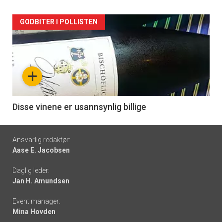
Forsiden
GODBITER I POLLISTEN
akkurat
nå
+
-
6
Disse vinene er usannsynlig billige
Footer
Ansvarlig redaktør:
Aase E. Jacobsen
-
Daglig leder:
links
Jan H. Amundsen
Event manager:
Mina Hovden