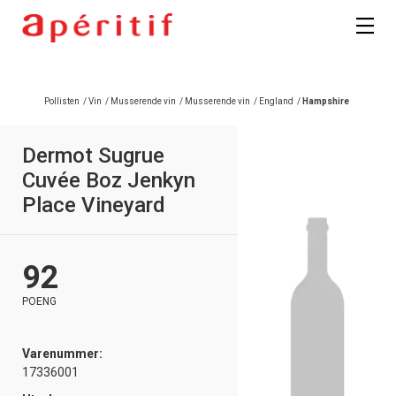
Pollisten
/
Vin
/
Musserende vin
/
Musserende vin
/
England
/
Hampshire
Dermot Sugrue
Cuvée Boz Jenkyn
Place Vineyard
92
POENG
Varenummer:
17336001