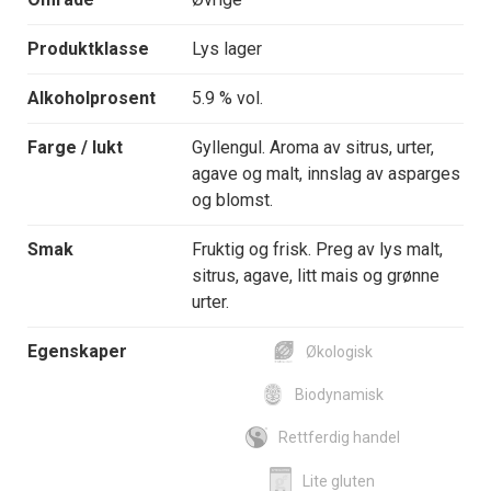
Produktklasse
Lys lager
Alkoholprosent
5.9 % vol.
Farge / lukt
Gyllengul. Aroma av sitrus, urter,
agave og malt, innslag av asparges
og blomst.
Smak
Fruktig og frisk. Preg av lys malt,
sitrus, agave, litt mais og grønne
urter.
Egenskaper
Økologisk
Biodynamisk
Rettferdig handel
Lite gluten