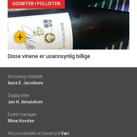
Forsiden
GODBITER I POLLISTEN
akkurat
nå
+
-
6
Disse vinene er usannsynlig billige
Footer
Ansvarlig redaktør:
Aase E. Jacobsen
-
Daglig leder:
links
Jan H. Amundsen
Event manager:
Mina Hovden
All journalistikk er basert på
Vær