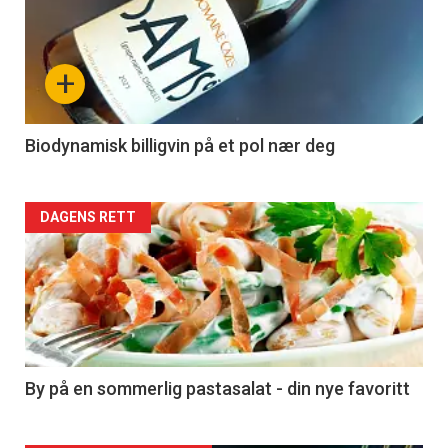
akkurat
nå
+
-
4
Biodynamisk billigvin på et pol nær deg
Forsiden
DAGENS RETT
akkurat
nå
-
5
By på en sommerlig pastasalat - din nye favoritt