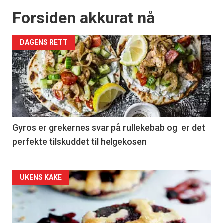
Apéritif
Forsiden akkurat nå
Vi tilbyr flere ukentlige nyhetsbrev. Du
kan fritt velge hvilke du ønsker å få
tilsendt.
DAGENS RETT
Registrer deg
Gyros er grekernes svar på rullekebab og er det
perfekte tilskuddet til helgekosen
Forsiden
UKENS KAKE
akkurat
nå