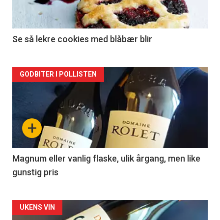
-
2
Se så lekre cookies med blåbær blir
Forsiden
GODBITER I POLLISTEN
akkurat
nå
+
-
3
Magnum eller vanlig flaske, ulik årgang, men like
gunstig pris
Forsiden
UKENS VIN