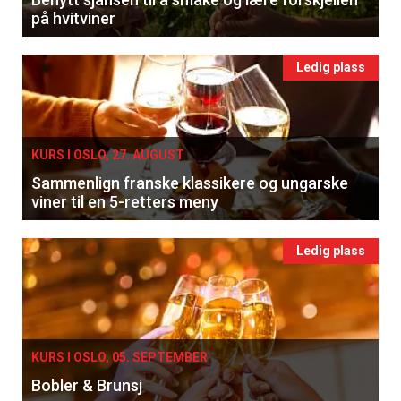
på hvitviner
Ledig plass
KURS I OSLO, 27. AUGUST
Sammenlign franske klassikere og ungarske
viner til en 5-retters meny
Ledig plass
KURS I OSLO, 05. SEPTEMBER
Bobler & Brunsj