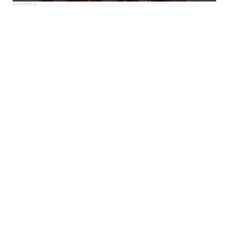
×
Få ukentlige nyhetsbrev fra