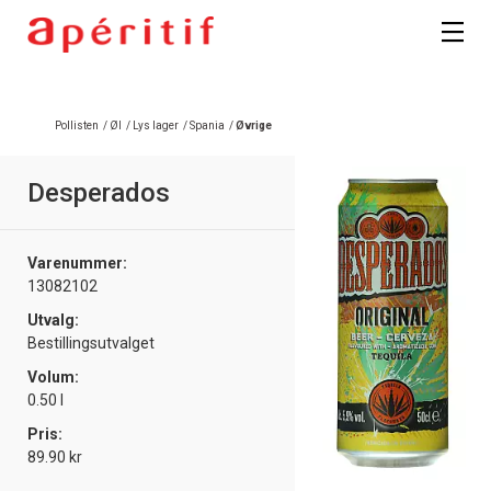
Pollisten
/
Øl
/
Lys lager
/
Spania
/
Øvrige
Desperados
Varenummer:
13082102
Utvalg:
Bestillingsutvalget
Volum:
0.50 l
Pris:
89.90 kr