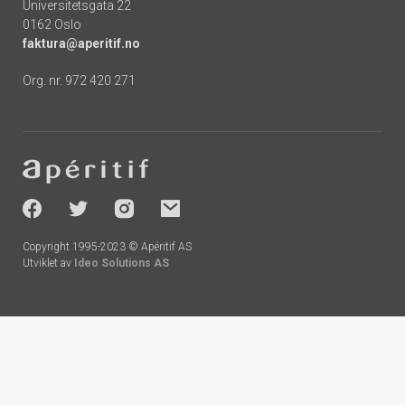
Universitetsgata 22
0162 Oslo
faktura@aperitif.no
Org. nr. 972 420 271
Footer
-
socials
Copyright 1995-2023 © Apéritif AS
Utviklet av
Ideo Solutions AS
Handlekurv