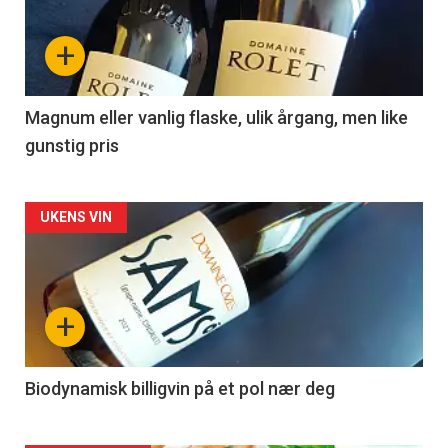
nå
+
-
3
Magnum eller vanlig flaske, ulik årgang, men like
gunstig pris
Forsiden
UKENS VIN
akkurat
nå
+
-
4
Biodynamisk billigvin på et pol nær deg