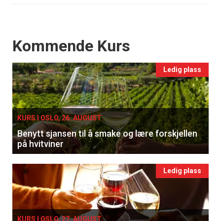
Events
Kommende Kurs
Ledig plass
KURS I OSLO, 26. AUGUST
Benytt sjansen til å smake og lære forskjellen
på hvitviner
Ledig plass
KURS I OSLO, 27. AUGUST