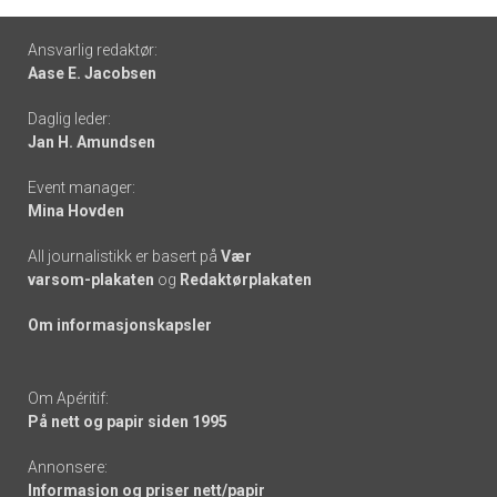
Footer
Ansvarlig redaktør:
Aase E. Jacobsen
-
Daglig leder:
links
Jan H. Amundsen
Event manager:
Mina Hovden
All journalistikk er basert på
Vær
varsom-plakaten
og
Redaktørplakaten
Om informasjonskapsler
Om Apéritif:
På nett og papir siden 1995
Annonsere:
Informasjon og priser nett/papir