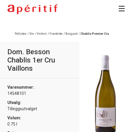
Pollisten
/
Vin
/
Hvitvin
/
Frankrike
/
Burgund
/
Chablis Premier Cru
Dom. Besson
Chablis 1er Cru
Vaillons
Varenummer:
14548101
Utvalg:
Tilleggsutvalget
Volum:
0.75 l