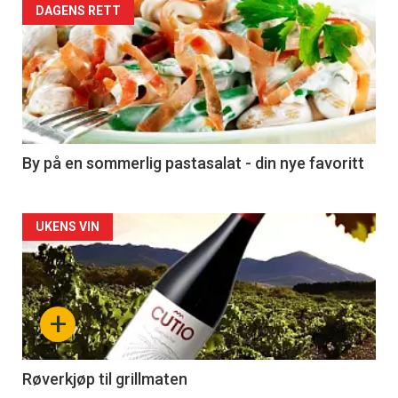
Forsiden
DAGENS RETT
akkurat
nå
-
5
By på en sommerlig pastasalat - din nye favoritt
Forsiden
UKENS VIN
akkurat
nå
+
-
6
Røverkjøp til grillmaten