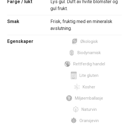
Farge / lukt
Lys gul. Duft av hvite blomster og
gul frukt.
Smak
Frisk, fruktig med en mineralsk
avslutning.
Egenskaper
Økologisk
Biodynamisk
Rettferdig handel
Lite gluten
Kosher
Miljøemballasje
Naturvin
Oransjevin