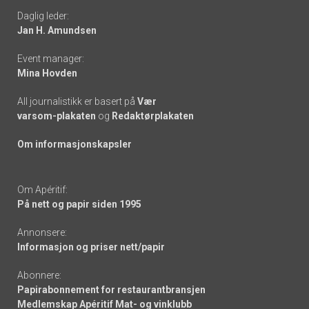
Daglig leder:
links
Jan H. Amundsen
Event manager:
Mina Hovden
All journalistikk er basert på
Vær
varsom-plakaten
og
Redaktørplakaten
Om informasjonskapsler
Om Apéritif:
På nett og papir siden 1995
Annonsere:
Informasjon og priser nett/papir
Abonnere:
Papirabonnement for restaurantbransjen
Medlemskap Apéritif Mat- og vinklubb