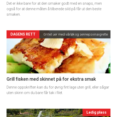
×
Det er ikke bare for at den smaker godt med en snaps, men
rett
også for at denne måten å tilberede sild på får ut den beste
Få ukentlige nyhetsbrev fra
smaken.
2
Apéritif
Vi tilbyr flere ukentlige nyhetsbrev. Du
Artikler
DAGENS RETT
Grillet uer med vårløk og sennepsvinaigrette
kan fritt velge hvilke du ønsker å få
tilsendt.
detail
-
Registrer deg
section
11
Grill fisken med skinnet på for ekstra smak
Denne oppskriften kan du for øvrig fint lage uten grill, eller sågar
Ukens
uten skinn om du bare får tak i filet.
vin
Events
Ledig plass