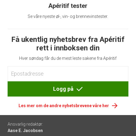
Apéritif tester
Se våre nyeste øl-, vin- og brennevinstester.
Få ukentlig nyhetsbrev fra Apéritif
rett i innboksen din
Hver søndag får du de mest leste sakene fra Apéritif
Logg på
Les mer om de andre nyhetsbrevene våre her
Footer
Ansvarlig redaktør:
Aase E. Jacobsen
-