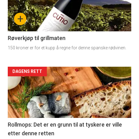
-
+
section
11
Røverkjøp til grillmaten
150 kroner er for et kupp å regne for denne spanske rødvinen.
Dagens
rett
Artikler
DAGENS RETT
detail
-
section
11
Rollmops: Det er en grunn til at tyskere er ville
etter denne retten
Dagens