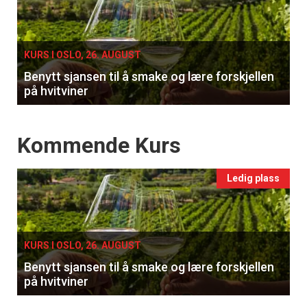
single
KURS I OSLO, 26. AUGUST
Benytt sjansen til å smake og lære forskjellen
på hvitviner
Events
Kommende Kurs
Ledig plass
KURS I OSLO, 26. AUGUST
Benytt sjansen til å smake og lære forskjellen
på hvitviner