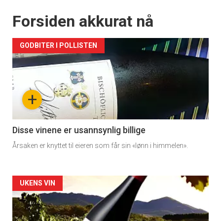
Forsiden akkurat nå
GODBITER I POLLISTEN
+
Disse vinene er usannsynlig billige
Årsaken er knyttet til eieren som får sin «lønn i himmelen».
Forsiden
UKENS VIN
akkurat