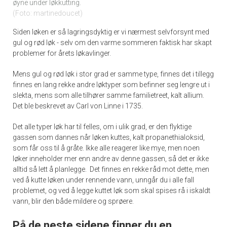
øyne under løkkutting.
Foto: martinedoucet
Siden løken er så lagringsdyktig er vi nærmest selvforsynt med
gul og rød løk - selv om den varme sommeren faktisk har skapt
problemer for årets løkavlinger.
Mens gul og rød løk i stor grad er samme type, finnes det i tillegg
finnes en lang rekke andre løktyper som befinner seg lengre ut i
slekta, mens som alle tilhører samme familietreet, kalt allium.
Det ble beskrevet av Carl von Linne i 1735.
Det alle typer løk har til felles, om i ulik grad, er den flyktige
gassen som dannes når løken kuttes, kalt propanethialoksid,
som får oss til å gråte. Ikke alle reagerer like mye, men noen
løker inneholder mer enn andre av denne gassen, så det er ikke
alltid så lett å planlegge. Det finnes en rekke råd mot dette, men
ved å kutte løken under rennende vann, unngår du i alle fall
problemet, og ved å legge kuttet løk som skal spises rå i iskaldt
vann, blir den både mildere og sprøere.
På de neste sidene finner du en