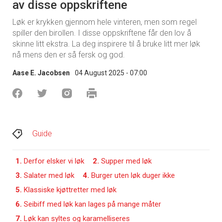
av disse oppskriftene
Løk er krykken gjennom hele vinteren, men som regel
spiller den birollen. I disse oppskriftene får den lov å
skinne litt ekstra. La deg inspirere til å bruke litt mer løk
nå mens den er så fersk og god.
Aase E. Jacobsen
04 August 2025 - 07:00
Guide
1.
Derfor elsker vi løk
2.
Supper med løk
3.
Salater med løk
4.
Burger uten løk duger ikke
5.
Klassiske kjøttretter med løk
6.
Seibiff med løk kan lages på mange måter
7.
Løk kan syltes og karamelliseres