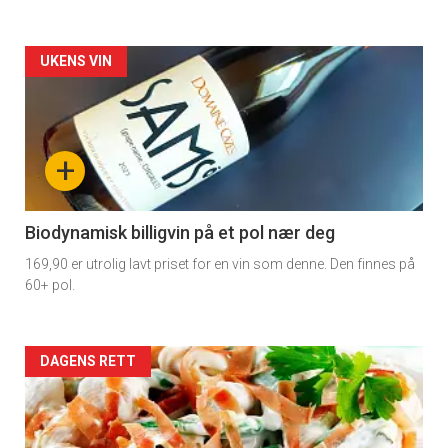
Forsiden
UKENS VIN
akkurat
nå
+
-
4
Biodynamisk billigvin på et pol nær deg
169,90 er utrolig lavt priset for en vin som denne. Den finnes på
60+ pol.
Forsiden
DAGENS RETT
akkurat