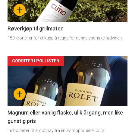
nå
+
-
2
Røverkjøp til grillmaten
150 kroner er for et kupp å regne for denne spanske rødvinen.
Forsiden
GODBITER I POLLISTEN
akkurat
nå
+
-
3
Magnum eller vanlig flaske, ulik årgang, men like
gunstig pris
Innholdet er chardonnay fra en av toppcruene i Jura.