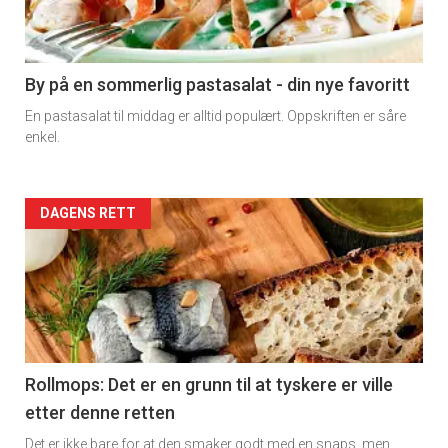
nå
-
5
By på en sommerlig pastasalat - din nye favoritt
En pastasalat til middag er alltid populært. Oppskriften er såre
enkel.
Forsiden
DAGENS RETT
akkurat
nå
-
6
Rollmops: Det er en grunn til at tyskere er ville
etter denne retten
Det er ikke bare for at den smaker godt med en snaps, men