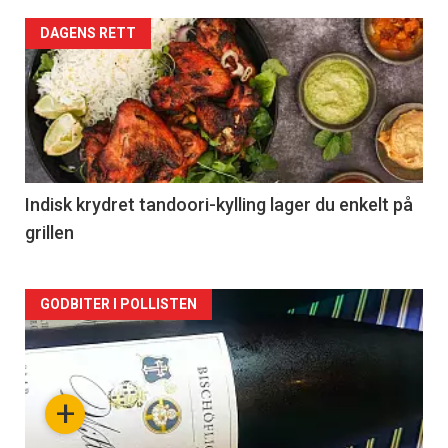
Forsiden
DAGENS RETT
akkurat
nå
-
2
Indisk krydret tandoori-kylling lager du enkelt på
grillen
Forsiden
GODBITER I POLLISTEN
akkurat
nå
+
-