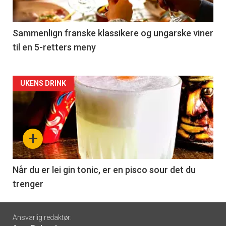
-
5
Sammenlign franske klassikere og ungarske viner
til en 5-retters meny
Forsiden
UKENS DRINK
akkurat
nå
+
-
6
Når du er lei gin tonic, er en pisco sour det du
trenger
Footer
Ansvarlig redaktør: