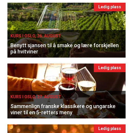
Ledig plass
KURS I OSLO, 26. AUGUST
Benytt sjansen til å smake og lære forskjellen
på hvitviner
Ledig plass
KURS I OSLO, 27. AUGUST
Sammenlign franske klassikere og ungarske
viner til en 5-retters meny
Ledig plass