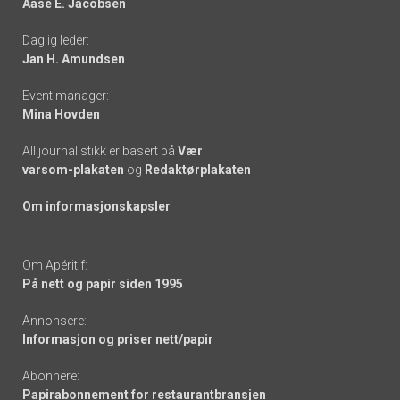
Aase E. Jacobsen
-
Daglig leder:
links
Jan H. Amundsen
Event manager:
Mina Hovden
All journalistikk er basert på
Vær
varsom-plakaten
og
Redaktørplakaten
Om informasjonskapsler
Om Apéritif:
På nett og papir siden 1995
Annonsere:
Informasjon og priser nett/papir
Abonnere:
Papirabonnement for restaurantbransjen