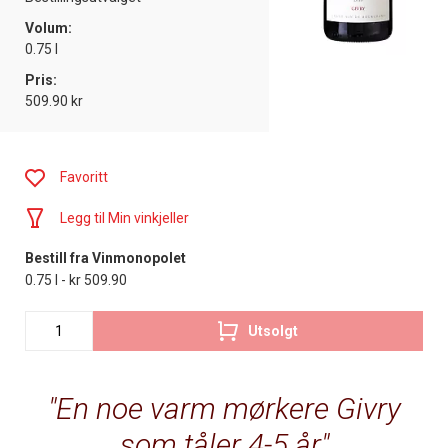
Volum:
0.75 l
Pris:
509.90 kr
Favoritt
Legg til Min vinkjeller
Bestill fra Vinmonopolet
0.75 l - kr 509.90
Utsolgt
En noe varm mørkere Givry
som tåler 4-5 år