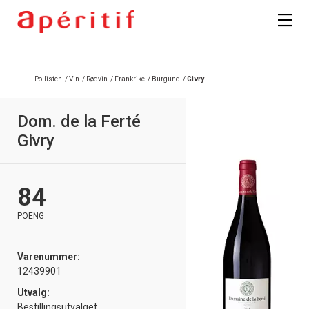
Pollisten
/
Vin
/
Rødvin
/
Frankrike
/
Burgund
/
Givry
Dom. de la Ferté
Givry
84
POENG
Varenummer:
12439901
Utvalg:
Bestillingsutvalget