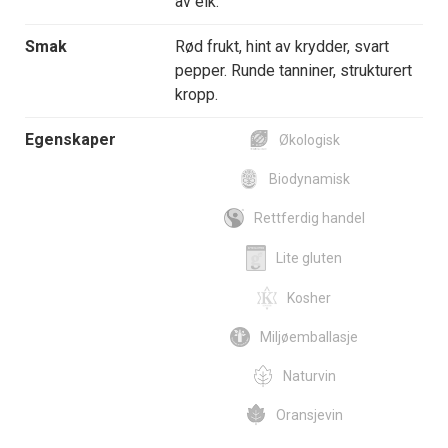
av eik.
Smak
Rød frukt, hint av krydder, svart
pepper. Runde tanniner, strukturert
kropp.
Egenskaper
Økologisk
Biodynamisk
Rettferdig handel
Lite gluten
Kosher
Miljøemballasje
Naturvin
Oransjevin