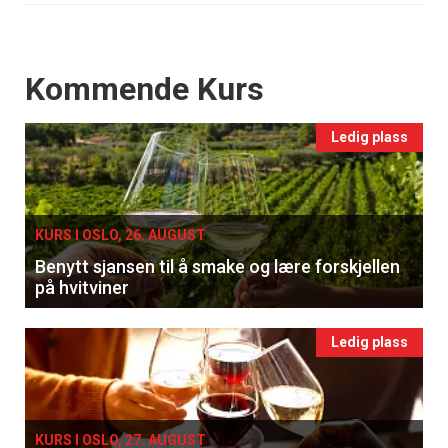
Events
Kommende Kurs
Ledig plass
KURS I OSLO, 26. AUGUST
Benytt sjansen til å smake og lære forskjellen
på hvitviner
Ledig plass
KURS I OSLO, 27. AUGUST