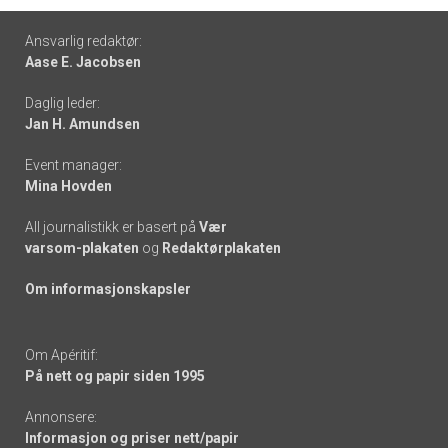
Footer
Ansvarlig redaktør:
Aase E. Jacobsen
-
Daglig leder:
links
Jan H. Amundsen
Event manager:
Mina Hovden
All journalistikk er basert på
Vær
varsom-plakaten
og
Redaktørplakaten
Om informasjonskapsler
Om Apéritif:
På nett og papir siden 1995
Annonsere:
Informasjon og priser nett/papir