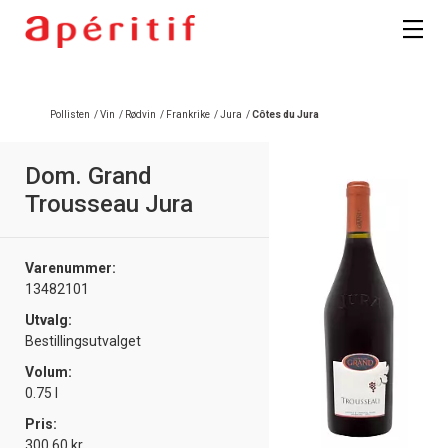
Registrer deg
Pollisten
/
Vin
/
Rødvin
/
Frankrike
/
Jura
/
Côtes du Jura
Dom. Grand
Trousseau Jura
Varenummer:
13482101
Utvalg:
Bestillingsutvalget
Volum:
0.75 l
Pris:
300.60 kr