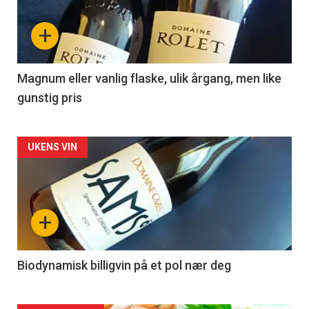
nå
+
-
3
Magnum eller vanlig flaske, ulik årgang, men like
gunstig pris
Forsiden
UKENS VIN
akkurat
nå
+
-
4
Biodynamisk billigvin på et pol nær deg