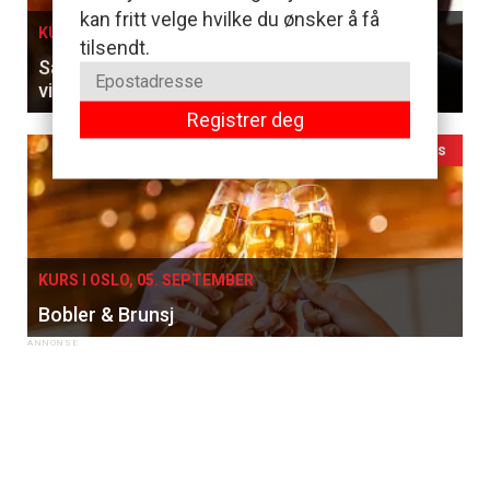
kan fritt velge hvilke du ønsker å få
KURS I OSLO, 27. AUGUST
tilsendt.
Sammenlign franske klassikere og ungarske
viner til en 5-retters meny
Registrer deg
Ledig plass
KURS I OSLO, 05. SEPTEMBER
Bobler & Brunsj