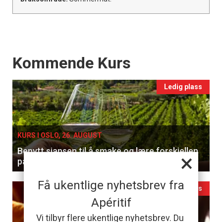
Events
Kommende Kurs
Ledig plass
KURS I OSLO, 26. AUGUST
Benytt sjansen til å smake og lære forskjellen
×
på hvitviner
Få ukentlige nyhetsbrev fra
Ledig plass
Apéritif
Vi tilbyr flere ukentlige nyhetsbrev. Du