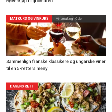
4
Røverkjøp til grillmaten
Forsiden
MATKURS OG VINKURS
Vinsmaking i Oslo
akkurat
nå
-
5
Sammenlign franske klassikere og ungarske viner
til en 5-retters meny
Forsiden
DAGENS RETT
akkurat
nå