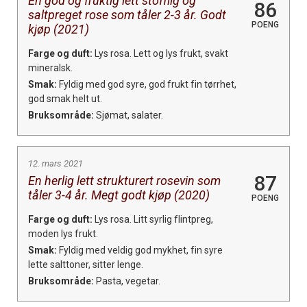
En god og fruktig lett stofflig og
86
saltpreget rose som tåler 2-3 år. Godt
POENG
kjøp (2021)
Farge og duft:
Lys rosa. Lett og lys frukt, svakt
mineralsk.
Smak:
Fyldig med god syre, god frukt fin tørrhet,
god smak helt ut.
Bruksområde:
Sjømat, salater.
12. mars 2021
87
En herlig lett strukturert rosevin som
tåler 3-4 år. Megt godt kjøp (2020)
POENG
Farge og duft:
Lys rosa. Litt syrlig flintpreg,
moden lys frukt.
Smak:
Fyldig med veldig god mykhet, fin syre
lette salttoner, sitter lenge.
Bruksområde:
Pasta, vegetar.