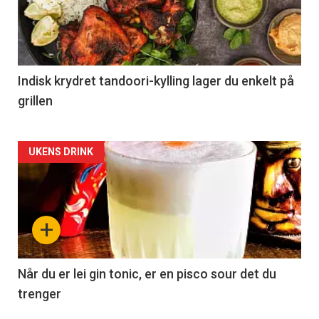
Indisk krydret tandoori-kylling lager du enkelt på
grillen
Forsiden
UKENS DRINK
akkurat
nå
+
-
2
Når du er lei gin tonic, er en pisco sour det du
trenger