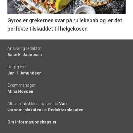
-
6
Gyros er grekernes svar på rullekebab og er det
perfekte tilskuddet til helgekosen
Footer
Ansvarlig redaktør:
Aase E. Jacobsen
-
Daglig leder:
links
Jan H. Amundsen
Event manager:
Mina Hovden
All journalistikk er basert på
Vær
varsom-plakaten
og
Redaktørplakaten
Om informasjonskapsler