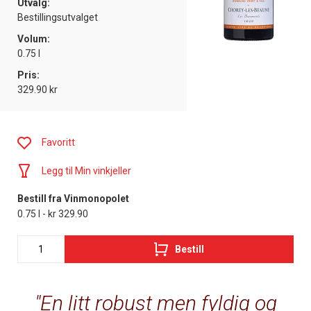
Utvalg:
Bestillingsutvalget
Volum:
0.75 l
Pris:
329.90 kr
Favoritt
Legg til Min vinkjeller
Bestill fra Vinmonopolet
0.75 l - kr 329.90
Bestill
En litt robust men fyldig og