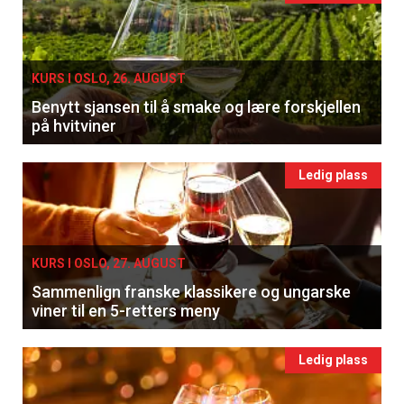
KURS I OSLO, 26. AUGUST
Benytt sjansen til å smake og lære forskjellen
på hvitviner
Ledig plass
KURS I OSLO, 27. AUGUST
Sammenlign franske klassikere og ungarske
viner til en 5-retters meny
Ledig plass