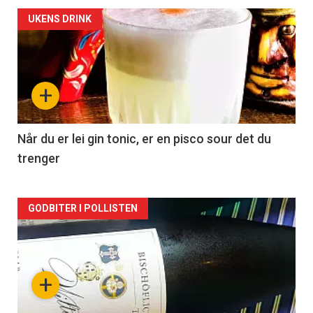
Forsiden
UKENS DRINK
akkurat
nå
+
-
2
Når du er lei gin tonic, er en pisco sour det du
trenger
Forsiden
GODBITER I POLLISTEN
akkurat
nå
+
-