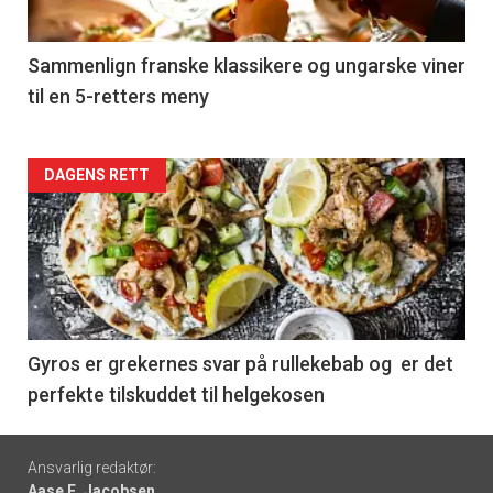
-
5
Sammenlign franske klassikere og ungarske viner
til en 5-retters meny
Forsiden
DAGENS RETT
akkurat
nå
-
6
Gyros er grekernes svar på rullekebab og er det
perfekte tilskuddet til helgekosen
Footer
Ansvarlig redaktør:
Aase E. Jacobsen