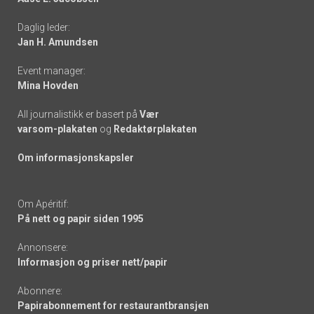
-
Daglig leder:
links
Jan H. Amundsen
Event manager:
Mina Hovden
All journalistikk er basert på
Vær
varsom-plakaten
og
Redaktørplakaten
Om informasjonskapsler
Om Apéritif:
På nett og papir siden 1995
Annonsere:
Informasjon og priser nett/papir
Abonnere:
Papirabonnement for restaurantbransjen