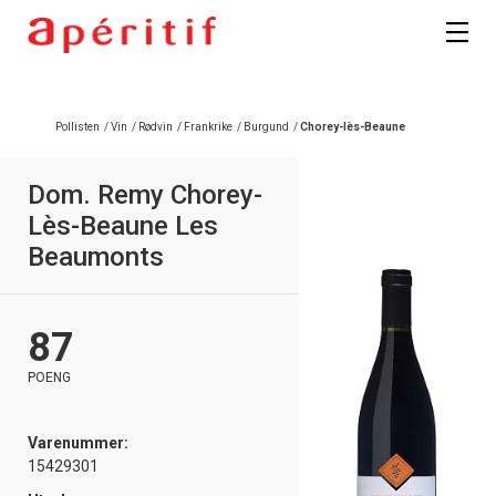
Registrer deg
Pollisten
/
Vin
/
Rødvin
/
Frankrike
/
Burgund
/
Chorey-lès-Beaune
Dom. Remy Chorey-
Lès-Beaune Les
Beaumonts
87
POENG
Varenummer:
15429301