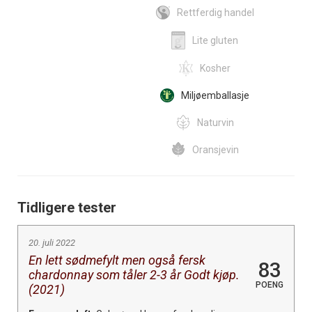
Rettferdig handel
Lite gluten
Kosher
Miljøemballasje
Naturvin
Oransjevin
Tidligere tester
20. juli 2022
En lett sødmefylt men også fersk
83
chardonnay som tåler 2-3 år Godt kjøp.
POENG
(2021)