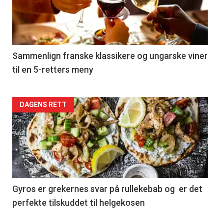
nå
-
5
Sammenlign franske klassikere og ungarske viner
til en 5-retters meny
Forsiden
DAGENS RETT
akkurat
nå
-
6
Gyros er grekernes svar på rullekebab og er det
perfekte tilskuddet til helgekosen