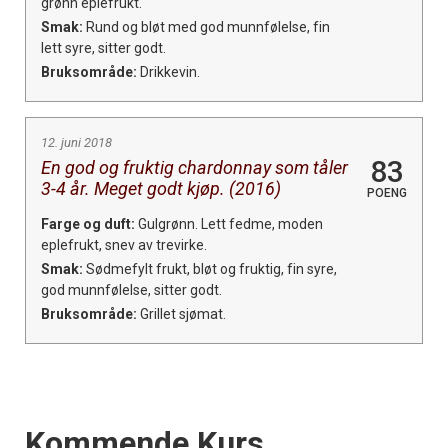
grønn eplefrukt.
Smak:
Rund og bløt med god munnfølelse, fin
lett syre, sitter godt.
Bruksområde:
Drikkevin.
12. juni 2018
83
En god og fruktig chardonnay som tåler
3-4 år. Meget godt kjøp. (2016)
POENG
Farge og duft:
Gulgrønn. Lett fedme, moden
eplefrukt, snev av trevirke.
Smak:
Sødmefylt frukt, bløt og fruktig, fin syre,
god munnfølelse, sitter godt.
Bruksområde:
Grillet sjømat.
Events
Kommende Kurs