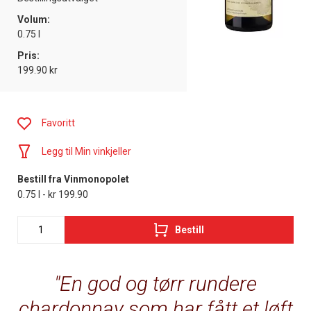
Volum:
0.75 l
Pris:
199.90 kr
Favoritt
Legg til Min vinkjeller
Bestill fra Vinmonopolet
0.75 l - kr 199.90
Bestill
En god og tørr rundere
chardonnay som har fått et løft