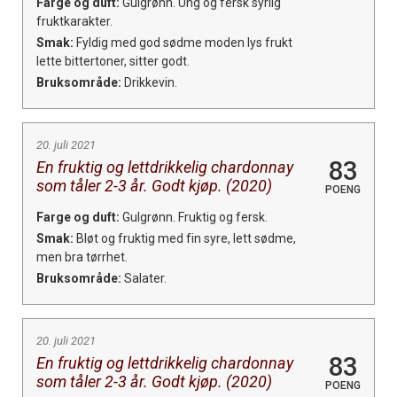
Farge og duft:
Gulgrønn. Ung og fersk syrlig
fruktkarakter.
Smak:
Fyldig med god sødme moden lys frukt
lette bittertoner, sitter godt.
Bruksområde:
Drikkevin.
20. juli 2021
83
En fruktig og lettdrikkelig chardonnay
som tåler 2-3 år. Godt kjøp. (2020)
POENG
Farge og duft:
Gulgrønn. Fruktig og fersk.
Smak:
Bløt og fruktig med fin syre, lett sødme,
men bra tørrhet.
Bruksområde:
Salater.
20. juli 2021
83
En fruktig og lettdrikkelig chardonnay
som tåler 2-3 år. Godt kjøp. (2020)
POENG