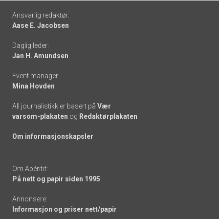
Footer
Ansvarlig redaktør:
Aase E. Jacobsen
-
Daglig leder:
links
Jan H. Amundsen
Event manager:
Mina Hovden
All journalistikk er basert på
Vær
varsom-plakaten
og
Redaktørplakaten
Om informasjonskapsler
Om Apéritif:
På nett og papir siden 1995
Annonsere:
Informasjon og priser nett/papir