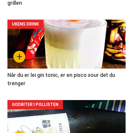
grillen
Forsiden
UKENS DRINK
akkurat
nå
+
-
2
Når du er lei gin tonic, er en pisco sour det du
trenger
Forsiden
GODBITER I POLLISTEN
akkurat
nå