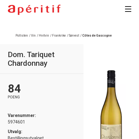
Pollisten
/
Vin
/
Hvitvin
/
Frankrike
/
Sørvest
/
Côtes de Gascogne
Dom. Tariquet
Chardonnay
84
POENG
Varenummer:
5974601
Utvalg:
Bestillingsutvalget