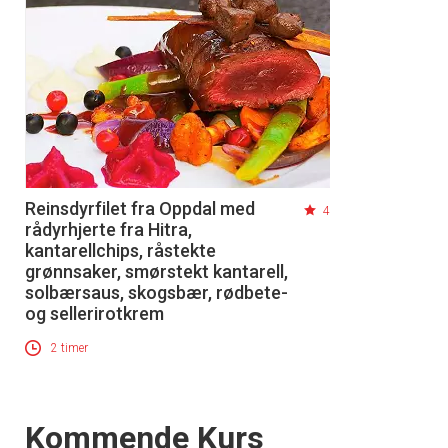
Reinsdyrfilet fra Oppdal med
4
rådyrhjerte fra Hitra,
kantarellchips, råstekte
grønnsaker, smørstekt kantarell,
solbærsaus, skogsbær, rødbete-
og sellerirotkrem
2 timer
Events
Kommende Kurs