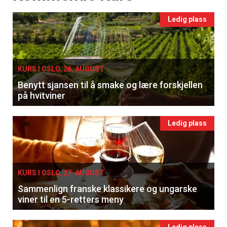
Ledig plass
KURS I OSLO, 26. AUGUST
Benytt sjansen til å smake og lære forskjellen
på hvitviner
Ledig plass
KURS I OSLO, 27. AUGUST
Sammenlign franske klassikere og ungarske
viner til en 5-retters meny
Ledig plass