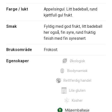
Farge / lukt
Appelsingul. Litt badeball, rund
kjøttfull gul frukt.
Smak
Fyldig med god frukt, litt badeball
her også, fin syre, rund fruktig
finish med fin syresnert.
Bruksområde
Frokost.
Egenskaper
Økologisk
Biodynamisk
Rettferdig handel
Lite gluten
Kosher
Miljøemballasje