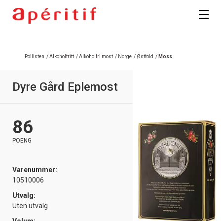
Pollisten
/
Alkoholfritt
/
Alkoholfri most
/
Norge
/
Østfold
/
Moss
Dyre Gård Eplemost
86
POENG
Varenummer:
10510006
Utvalg:
Uten utvalg