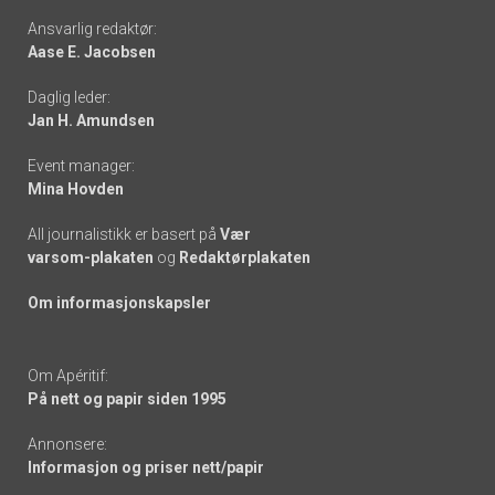
Footer
Ansvarlig redaktør:
Aase E. Jacobsen
-
Daglig leder:
links
Jan H. Amundsen
Event manager:
Mina Hovden
All journalistikk er basert på
Vær
varsom-plakaten
og
Redaktørplakaten
Om informasjonskapsler
Om Apéritif:
På nett og papir siden 1995
Annonsere:
Informasjon og priser nett/papir