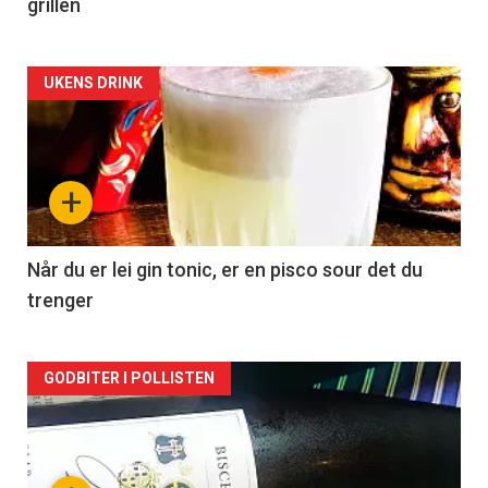
grillen
Forsiden
UKENS DRINK
akkurat
nå
+
-
2
Når du er lei gin tonic, er en pisco sour det du
trenger
Forsiden
GODBITER I POLLISTEN
akkurat
nå