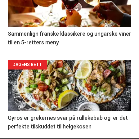
nå
-
5
Sammenlign franske klassikere og ungarske viner
til en 5-retters meny
Forsiden
DAGENS RETT
akkurat
nå
-
6
Gyros er grekernes svar på rullekebab og er det
perfekte tilskuddet til helgekosen