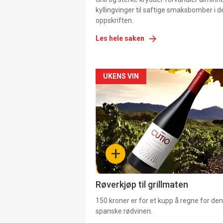
kyllingvinger til saftige smaksbomber i 
oppskriften.
Les hele saken
Forsiden
UKENS VIN
akkurat
nå
-
+
4
Røverkjøp til grillmaten
150 kroner er for et kupp å regne for de
spanske rødvinen.