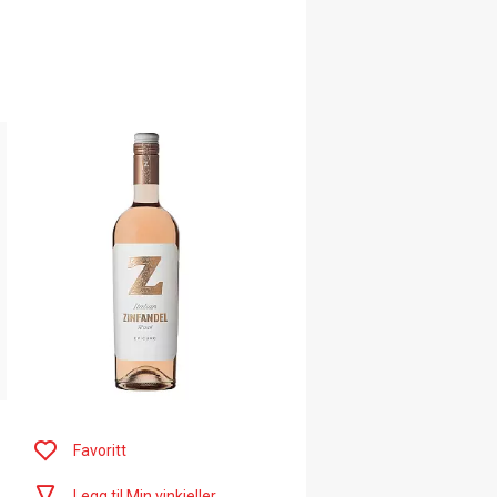
Favoritt
Legg til Min vinkjeller