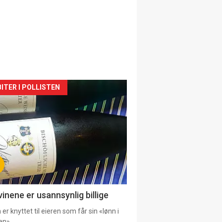
siden
ITER I POLLISTEN
urat
vinene er usannsynlig billige
er knyttet til eieren som får sin «lønn i
en».