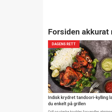
Forsiden akkurat 
DAGENS RETT
Indisk krydret tandoori-kylling l
du enkelt på grillen
Grill og sterke krydder forvandler alminn