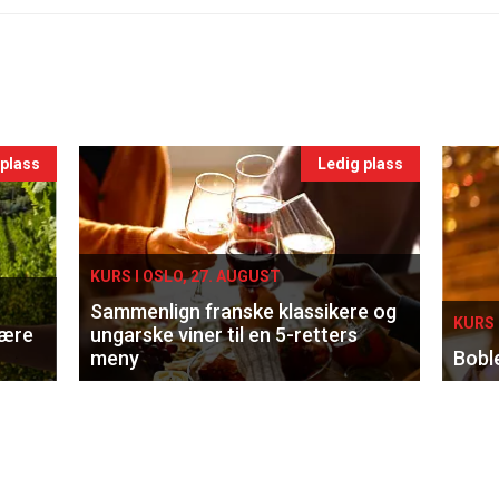
 plass
Ledig plass
KURS I OSLO, 27. AUGUST
Sammenlign franske klassikere og
KURS 
lære
ungarske viner til en 5-retters
meny
Bobl