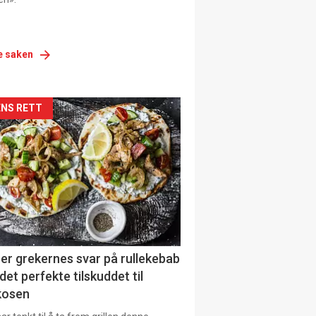
e saken
siden
NS RETT
urat
er grekernes svar på rullekebab
det perfekte tilskuddet til
kosen