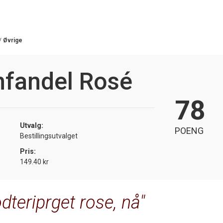
/
Øvrige
nfandel Rosé
78
Utvalg:
POENG
Bestillingsutvalget
Pris:
149.40 kr
dteriprget rose, nå