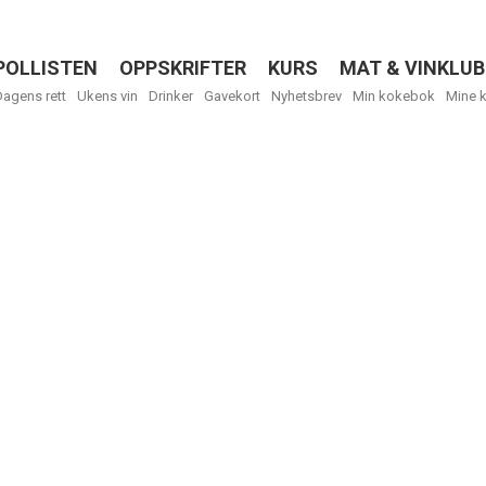
POLLISTEN
OPPSKRIFTER
KURS
MAT & VINKLUB
Menu
Dagens rett
Ukens vin
Drinker
Gavekort
Nyhetsbrev
Min kokebok
Mine 
R