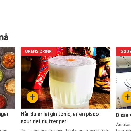
nå
Forsiden
For
UKENS DRINK
GODB
akkurat
akk
nå
nå
-
-
+
+
2
3
ager
Når du er lei gin tonic, er en pisco
Disse 
sour det du trenger
Årsaken 
elige
Pisco sour er som navnet antyder en svært frisk
himmel