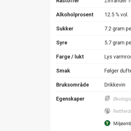
Råstoffer
Zinfandel 
Alkoholprosent
12.5 % vol.
Sukker
7.2 gram per
Syre
5.7 gram per
Farge / lukt
Lys varmros
Smak
Følger dufte
Bruksområde
Drikkevin
Egenskaper
Økologi
Rettferd
Miljøemb