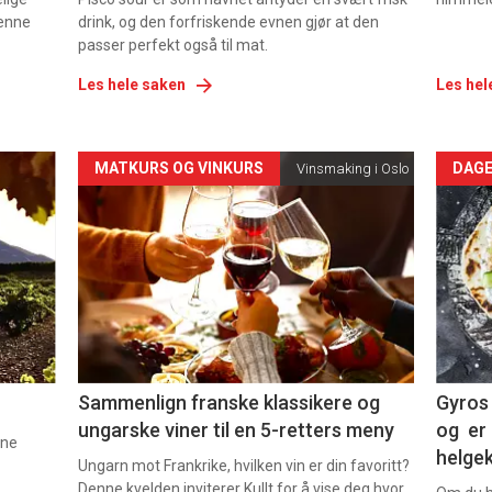
denne
drink, og den forfriskende evnen gjør at den
passer perfekt også til mat.
Les hele saken
Les hel
Forsiden
For
MATKURS OG VINKURS
DAGE
Vinsmaking i Oslo
akkurat
akk
nå
nå
-
-
5
6
Sammenlign franske klassikere og
Gyros 
ungarske viner til en 5-retters meny
og er 
nne
helge
Ungarn mot Frankrike, hvilken vin er din favoritt?
Denne kvelden inviterer Kullt for å vise deg hvor