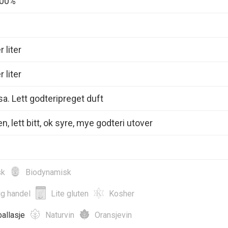
100%
 liter
 liter
a. Lett godteripreget duft
n, lett bitt, ok syre, mye godteri utover
sk
Biodynamisk
ig handel
Lite gluten
Kosher
allasje
Naturvin
Oransjevin