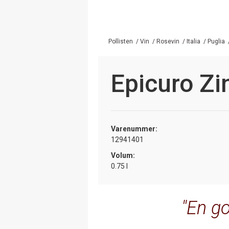
Pollisten
/
Vin
/
Rosevin
/
Italia
/
Puglia
Epicuro Zi
Varenummer:
12941401
Volum:
0.75 l
En go