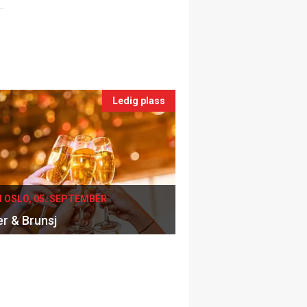
Ledig plass
I OSLO, 05. SEPTEMBER
er & Brunsj