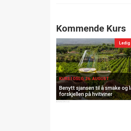
Events
Kommende Kurs
Ledig
KURS I OSLO, 26. AUGUST
Benytt sjansen til å smake og 
forskjellen på hvitviner