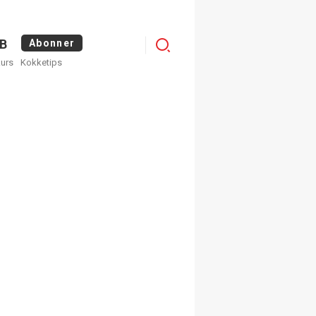
Menu
B
Abonner
kurs
Kokketips
profile
egistrer deg