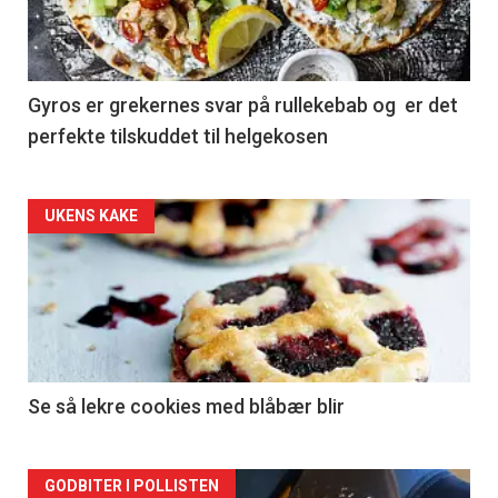
Gyros er grekernes svar på rullekebab og er det
perfekte tilskuddet til helgekosen
Forsiden
UKENS KAKE
akkurat
nå
-
2
Se så lekre cookies med blåbær blir
Forsiden
GODBITER I POLLISTEN