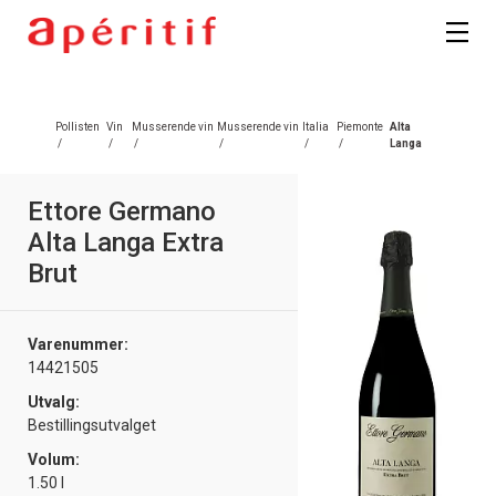
Pollisten
Vin
Musserende vin
Musserende vin
Italia
Piemonte
Alta
/
/
/
/
/
/
Langa
Ettore Germano
Alta Langa Extra
Brut
Varenummer:
14421505
Utvalg:
Bestillingsutvalget
Volum:
1.50 l