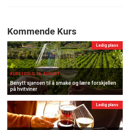
Events
Kommende Kurs
Ledig plass
KURS I OSLO, 26. AUGUST
Benytt sjansen til å smake og lære forskjellen
på hvitviner
Ledig plass