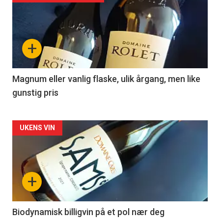
akkurat
nå
+
-
3
Magnum eller vanlig flaske, ulik årgang, men like
gunstig pris
Forsiden
UKENS VIN
akkurat
nå
+
-
4
Biodynamisk billigvin på et pol nær deg