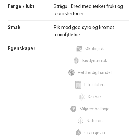
Farge / lukt
Strågul. Brød med tørket frukt og
blomstertoner.
Smak
Rik med god syre og kremet
munnfølelse.
Egenskaper
Økologisk
Biodynamisk
Rettferdig handel
Lite gluten
Kosher
Miljøemballasje
Naturvin
Oransjevin