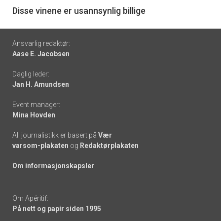
6
Disse vinene er usannsynlig billige
Footer
Ansvarlig redaktør:
Aase E. Jacobsen
-
Daglig leder:
links
Jan H. Amundsen
Event manager:
Mina Hovden
All journalistikk er basert på
Vær
varsom-plakaten
og
Redaktørplakaten
Om informasjonskapsler
Om Apéritif:
På nett og papir siden 1995